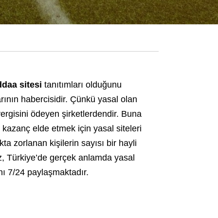
ddaa sitesi
tanıtımları olduğunu
arının habercisidir. Çünkü yasal olan
vergisini ödeyen şirketlerdendir. Buna
kazanç elde etmek için yasal siteleri
ta zorlanan kişilerin sayısı bir hayli
miz, Türkiye’de gerçek anlamda yasal
ını 7/24 paylaşmaktadır.