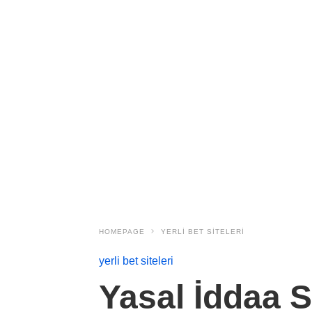
HOMEPAGE
YERLI BET SITELERI
yerli bet siteleri
Yasal İddaa S