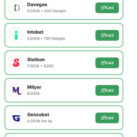
Davegas
Katıl
5.000₺ + 300 freespin
Intobet
Katıl
5.000₺ + 150 freespin
Slotbon
Katıl
7.500₺ + %200
Milyar
Katıl
8.000₺
Genzobet
Katıl
4.000₺ Her Ay