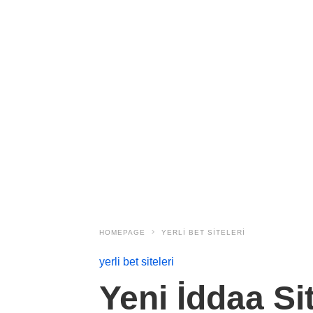
HOMEPAGE
YERLI BET SITELERI
yerli bet siteleri
Yeni İddaa Si