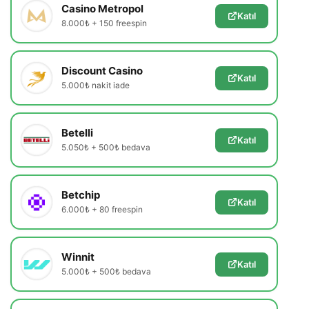
Casino Metropol
Katıl
8.000₺ + 150 freespin
Discount Casino
Katıl
5.000₺ nakit iade
Betelli
Katıl
5.050₺ + 500₺ bedava
Betchip
Katıl
6.000₺ + 80 freespin
Winnit
Katıl
5.000₺ + 500₺ bedava