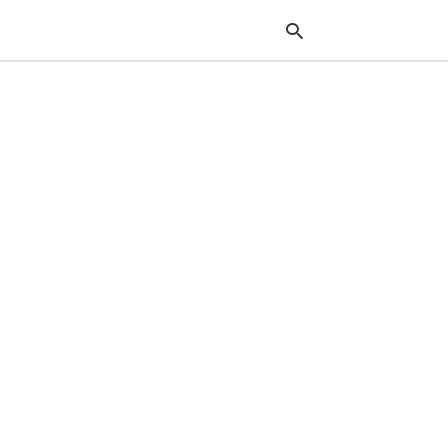
Typ
your
sea
que
and
hit
ente