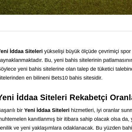
eni İddaa Siteleri
yükselişi büyük ölçüde çevrimiçi spor 
aynaklanmaktadır. Bu, yeni bahis sitelerinin patlamasını
öylece yeni bahis sitelerine olan talep de tüketici taleb
itelerinden en bilineni Bets10 bahis sitesidir.
Yeni İddaa Siteleri Rekabetçi Oranl
aşarılı bir
Yeni İddaa Siteleri
hizmetleri, iyi oranlar sunm
uhtemelen kanıtlanmış bir itibara sahip olacak olsa da, y
enilik ve yeni yaklaşımlara odaklanacak. Bu yüzden bahis