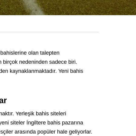
bahislerine olan talepten
n birçok nedeninden sadece biri.
inden kaynaklanmaktadır. Yeni bahis
ar
aktır. Yerleşik bahis siteleri
eni siteler İngiltere bahis pazarına
çiler arasında popüler hale geliyorlar.