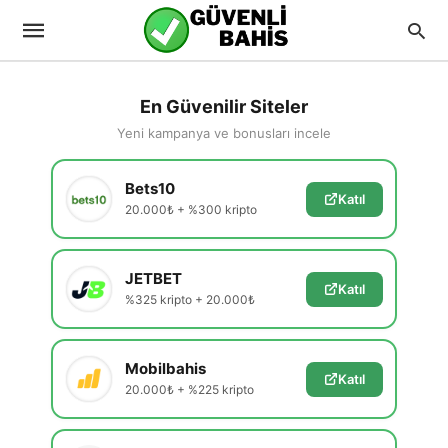
En Güvenilir Siteler
Yeni kampanya ve bonusları incele
Bets10
Katıl
20.000₺ + %300 kripto
JETBET
Katıl
%325 kripto + 20.000₺
Mobilbahis
Katıl
20.000₺ + %225 kripto