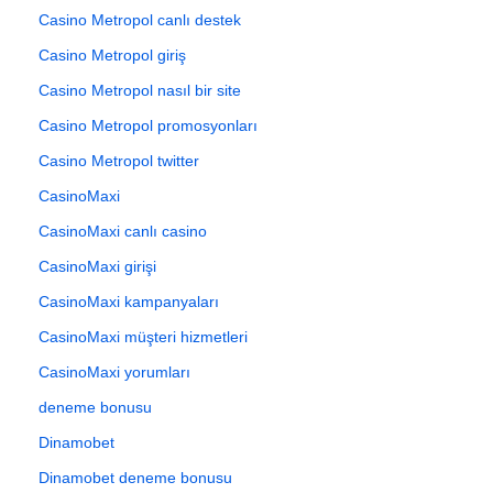
Casino Metropol canlı destek
Casino Metropol giriş
Casino Metropol nasıl bir site
Casino Metropol promosyonları
Casino Metropol twitter
CasinoMaxi
CasinoMaxi canlı casino
CasinoMaxi girişi
CasinoMaxi kampanyaları
CasinoMaxi müşteri hizmetleri
CasinoMaxi yorumları
deneme bonusu
Dinamobet
Dinamobet deneme bonusu