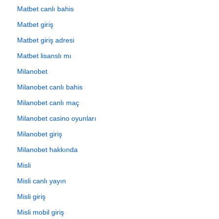
Matbet canlı bahis
Matbet giriş
Matbet giriş adresi
Matbet lisanslı mı
Milanobet
Milanobet canlı bahis
Milanobet canlı maç
Milanobet casino oyunları
Milanobet giriş
Milanobet hakkında
Misli
Misli canlı yayın
Misli giriş
Misli mobil giriş