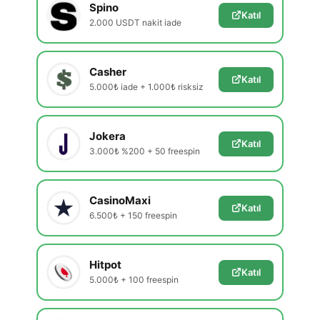
Spino
Katıl
2.000 USDT nakit iade
Casher
Katıl
5.000₺ iade + 1.000₺ risksiz
Jokera
Katıl
3.000₺ %200 + 50 freespin
CasinoMaxi
Katıl
6.500₺ + 150 freespin
Hitpot
Katıl
5.000₺ + 100 freespin