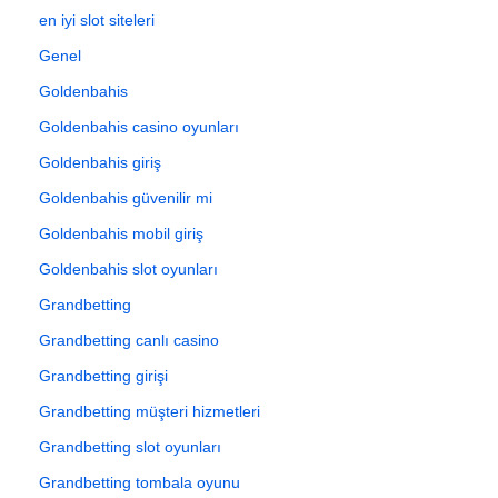
en iyi slot siteleri
Genel
Goldenbahis
Goldenbahis casino oyunları
Goldenbahis giriş
Goldenbahis güvenilir mi
Goldenbahis mobil giriş
Goldenbahis slot oyunları
Grandbetting
Grandbetting canlı casino
Grandbetting girişi
Grandbetting müşteri hizmetleri
Grandbetting slot oyunları
Grandbetting tombala oyunu