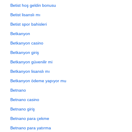
Betist hoş geldin bonusu
Betist lisanslı mı
Betist spor bahisleri
Betkanyon
Betkanyon casino
Betkanyon giriş
Betkanyon güvenilir mi
Betkanyon lisanslı mı
Betkanyon ödeme yapıyor mu
Betnano
Betnano casino
Betnano giriş
Betnano para çekme
Betnano para yatırma