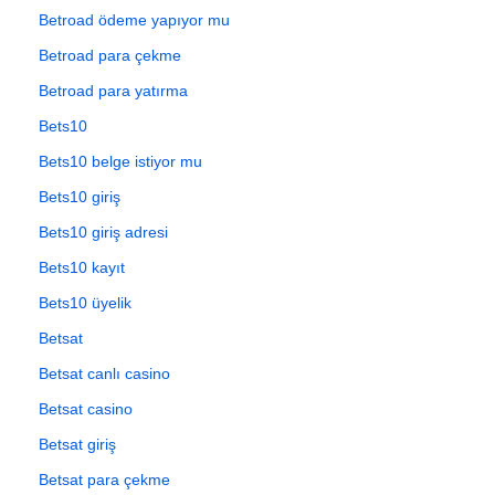
Betroad ödeme yapıyor mu
Betroad para çekme
Betroad para yatırma
Bets10
Bets10 belge istiyor mu
Bets10 giriş
Bets10 giriş adresi
Bets10 kayıt
Bets10 üyelik
Betsat
Betsat canlı casino
Betsat casino
Betsat giriş
Betsat para çekme