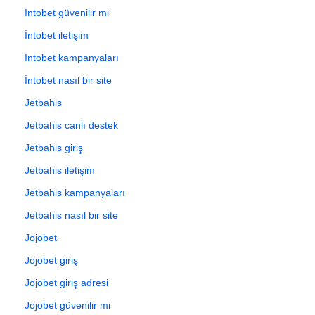
İntobet güvenilir mi
İntobet iletişim
İntobet kampanyaları
İntobet nasıl bir site
Jetbahis
Jetbahis canlı destek
Jetbahis giriş
Jetbahis iletişim
Jetbahis kampanyaları
Jetbahis nasıl bir site
Jojobet
Jojobet giriş
Jojobet giriş adresi
Jojobet güvenilir mi