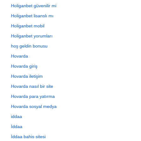
Holiganbet güvenilir mi
Holiganbet lisanslı mı
Holiganbet mobil
Holiganbet yorumları
hoş geldin bonusu
Hovarda
Hovarda giriş
Hovarda iletişim
Hovarda nasıl bir site
Hovarda para yatırma
Hovarda sosyal medya
iddaa
İddaa
İddaa bahis sitesi