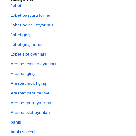
1xbet
1xbet başvuru formu
1xbet belge istiyor mu
1xbet giriş
1xbet giriş adresi
1xbet slot oyunları
Aresbet casino oyunları
Aresbet giriş
Aresbet mobil giriş
Aresbet para çekme
Aresbet para yatırma
Aresbet slot oyunları
bahis
bahis siteleri