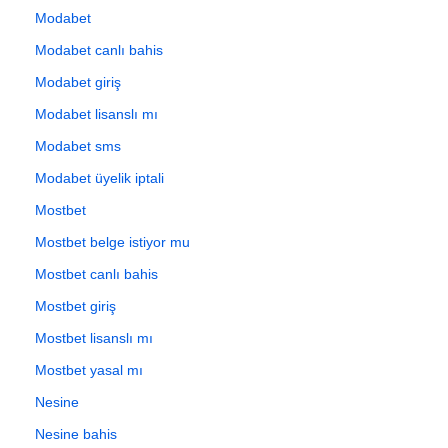
Modabet
Modabet canlı bahis
Modabet giriş
Modabet lisanslı mı
Modabet sms
Modabet üyelik iptali
Mostbet
Mostbet belge istiyor mu
Mostbet canlı bahis
Mostbet giriş
Mostbet lisanslı mı
Mostbet yasal mı
Nesine
Nesine bahis