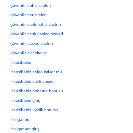
güvenilir bahis siteleri
güvenilir bet siteleri
güvenilir canlı bahis siteleri
güvenilir canlı casino siteleri
güvenilir casino siteleri
güvenilir slot siteleri
Hepsibahis
Hepsibahis belge istiyor mu
Hepsibahis canlı casino
Hepsibahis deneme bonusu
Hepsibahis giriş
Hepsibahis üyelik bonusu
Holiganbet
Holiganbet giriş