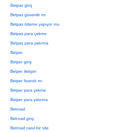
Betpas giriş
Betpas güvenilir mi
Betpas ödeme yapıyor mu
Betpas para çekme
Betpas para yatırma
Betper
Betper giriş
Betper iletişim
Betper lisanslı mı
Betper para çekme
Betper para yatırma
Betroad
Betroad giriş
Betroad nasıl bir site