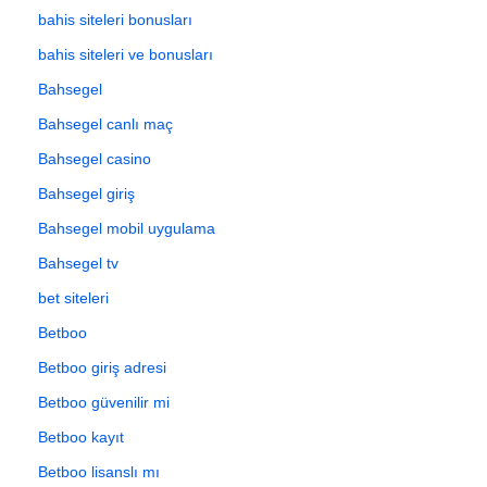
bahis siteleri bonusları
bahis siteleri ve bonusları
Bahsegel
Bahsegel canlı maç
Bahsegel casino
Bahsegel giriş
Bahsegel mobil uygulama
Bahsegel tv
bet siteleri
Betboo
Betboo giriş adresi
Betboo güvenilir mi
Betboo kayıt
Betboo lisanslı mı