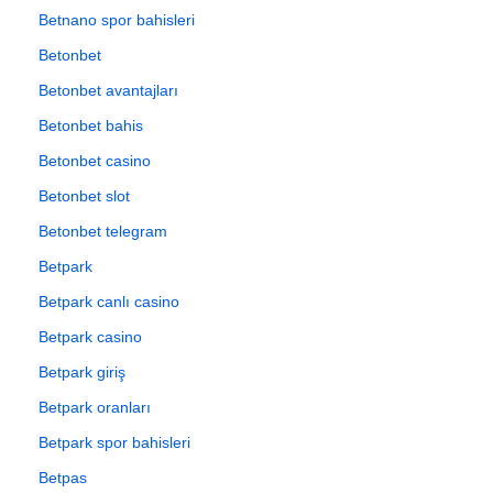
Betnano spor bahisleri
Betonbet
Betonbet avantajları
Betonbet bahis
Betonbet casino
Betonbet slot
Betonbet telegram
Betpark
Betpark canlı casino
Betpark casino
Betpark giriş
Betpark oranları
Betpark spor bahisleri
Betpas