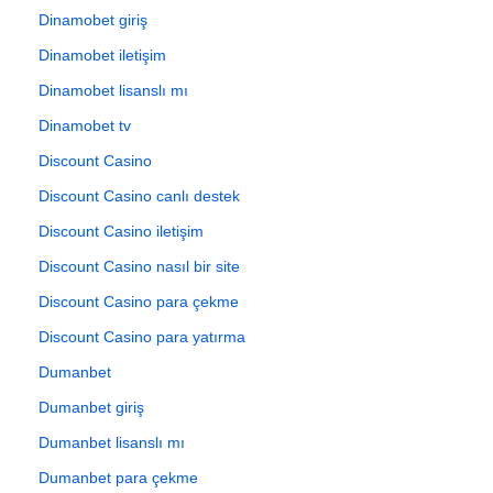
Dinamobet giriş
Dinamobet iletişim
Dinamobet lisanslı mı
Dinamobet tv
Discount Casino
Discount Casino canlı destek
Discount Casino iletişim
Discount Casino nasıl bir site
Discount Casino para çekme
Discount Casino para yatırma
Dumanbet
Dumanbet giriş
Dumanbet lisanslı mı
Dumanbet para çekme