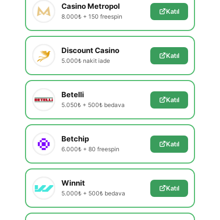
Casino Metropol
Katıl
8.000₺ + 150 freespin
Discount Casino
Katıl
5.000₺ nakit iade
Betelli
Katıl
5.050₺ + 500₺ bedava
Betchip
Katıl
6.000₺ + 80 freespin
Winnit
Katıl
5.000₺ + 500₺ bedava