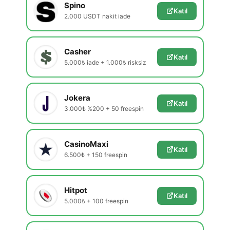
Spino
Katıl
2.000 USDT nakit iade
Casher
Katıl
5.000₺ iade + 1.000₺ risksiz
Jokera
Katıl
3.000₺ %200 + 50 freespin
CasinoMaxi
Katıl
6.500₺ + 150 freespin
Hitpot
Katıl
5.000₺ + 100 freespin