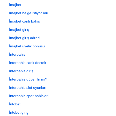
İmajbet
İmajbet belge istiyor mu
İmajbet canlı bahis
İmajbet giriş
İmajbet giriş adresi
İmajbet üyelik bonusu
İnterbahis
İnterbahis canlı destek
İnterbahis giriş
İnterbahis güvenilir mi?
İnterbahis slot oyunları
İnterbahis spor bahisleri
İntobet
İntobet giriş