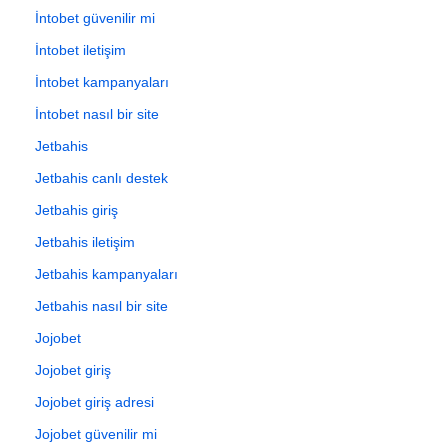
İntobet güvenilir mi
İntobet iletişim
İntobet kampanyaları
İntobet nasıl bir site
Jetbahis
Jetbahis canlı destek
Jetbahis giriş
Jetbahis iletişim
Jetbahis kampanyaları
Jetbahis nasıl bir site
Jojobet
Jojobet giriş
Jojobet giriş adresi
Jojobet güvenilir mi