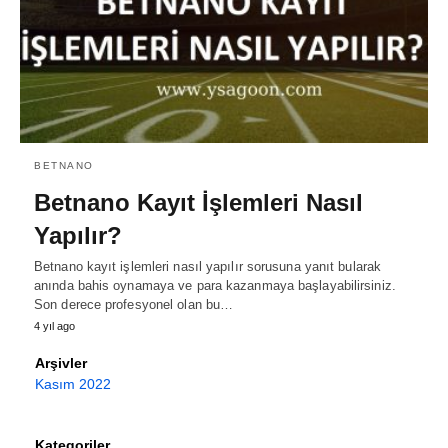
BETNANO
Betnano Kayıt İşlemleri Nasıl
Yapılır?
Betnano kayıt işlemleri nasıl yapılır sorusuna yanıt bularak
anında bahis oynamaya ve para kazanmaya başlayabilirsiniz.
Son derece profesyonel olan bu…
4 yıl ago
Arşivler
Kasım 2022
Kategoriler