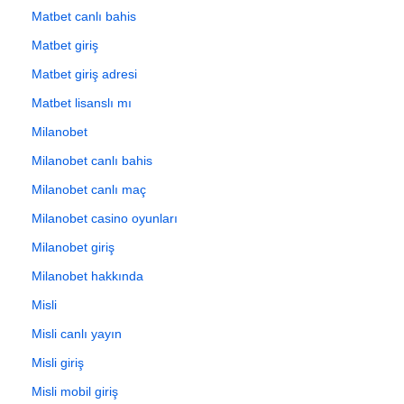
Matbet canlı bahis
Matbet giriş
Matbet giriş adresi
Matbet lisanslı mı
Milanobet
Milanobet canlı bahis
Milanobet canlı maç
Milanobet casino oyunları
Milanobet giriş
Milanobet hakkında
Misli
Misli canlı yayın
Misli giriş
Misli mobil giriş