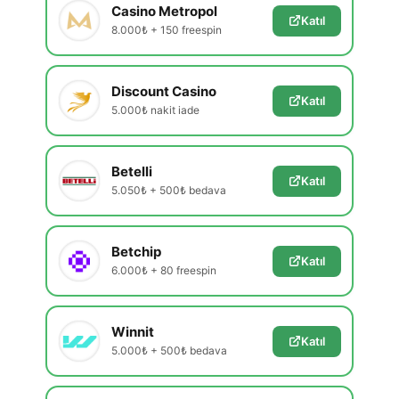
Casino Metropol
Katıl
8.000₺ + 150 freespin
Discount Casino
Katıl
5.000₺ nakit iade
Betelli
Katıl
5.050₺ + 500₺ bedava
Betchip
Katıl
6.000₺ + 80 freespin
Winnit
Katıl
5.000₺ + 500₺ bedava