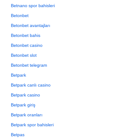
Betnano spor bahisleri
Betonbet
Betonbet avantajları
Betonbet bahis
Betonbet casino
Betonbet slot
Betonbet telegram
Betpark
Betpark canlı casino
Betpark casino
Betpark giriş
Betpark oranları
Betpark spor bahisleri
Betpas