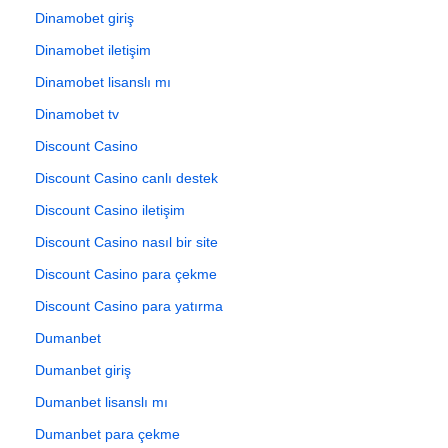
Dinamobet giriş
Dinamobet iletişim
Dinamobet lisanslı mı
Dinamobet tv
Discount Casino
Discount Casino canlı destek
Discount Casino iletişim
Discount Casino nasıl bir site
Discount Casino para çekme
Discount Casino para yatırma
Dumanbet
Dumanbet giriş
Dumanbet lisanslı mı
Dumanbet para çekme