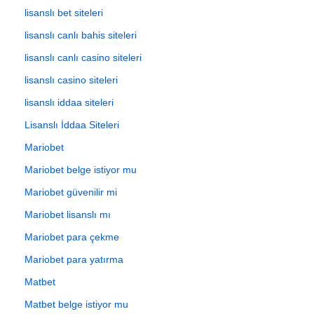
lisanslı bet siteleri
lisanslı canlı bahis siteleri
lisanslı canlı casino siteleri
lisanslı casino siteleri
lisanslı iddaa siteleri
Lisanslı İddaa Siteleri
Mariobet
Mariobet belge istiyor mu
Mariobet güvenilir mi
Mariobet lisanslı mı
Mariobet para çekme
Mariobet para yatırma
Matbet
Matbet belge istiyor mu