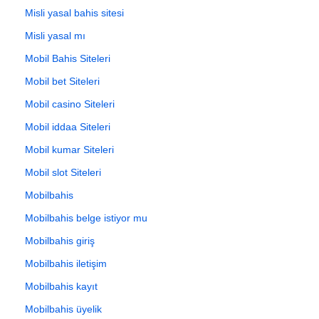
Misli yasal bahis sitesi
Misli yasal mı
Mobil Bahis Siteleri
Mobil bet Siteleri
Mobil casino Siteleri
Mobil iddaa Siteleri
Mobil kumar Siteleri
Mobil slot Siteleri
Mobilbahis
Mobilbahis belge istiyor mu
Mobilbahis giriş
Mobilbahis iletişim
Mobilbahis kayıt
Mobilbahis üyelik