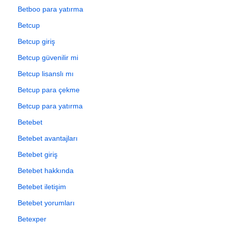
Betboo para yatırma
Betcup
Betcup giriş
Betcup güvenilir mi
Betcup lisanslı mı
Betcup para çekme
Betcup para yatırma
Betebet
Betebet avantajları
Betebet giriş
Betebet hakkında
Betebet iletişim
Betebet yorumları
Betexper