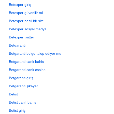
Betexper giriş
Betexper güvenilir mi
Betexper nasıl bir site
Betexper sosyal medya
Betexper twitter
Betgaranti
Betgaranti belge talep ediyor mu
Betgaranti canlı bahis
Betgaranti canlı casino
Betgaranti giriş
Betgaranti şikayet
Betist
Betist canlı bahis
Betist giriş