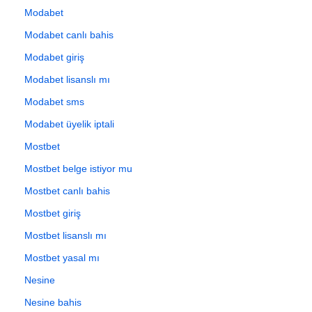
Modabet
Modabet canlı bahis
Modabet giriş
Modabet lisanslı mı
Modabet sms
Modabet üyelik iptali
Mostbet
Mostbet belge istiyor mu
Mostbet canlı bahis
Mostbet giriş
Mostbet lisanslı mı
Mostbet yasal mı
Nesine
Nesine bahis