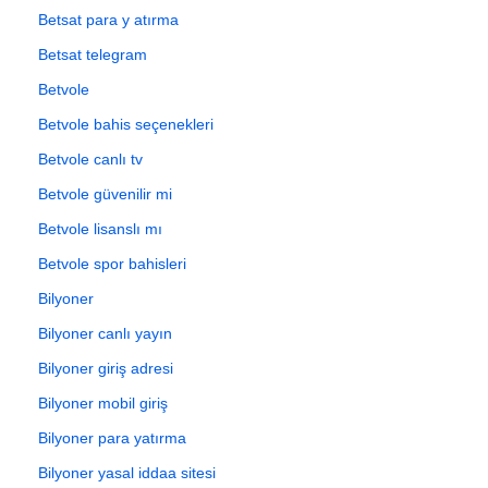
Betsat para y atırma
Betsat telegram
Betvole
Betvole bahis seçenekleri
Betvole canlı tv
Betvole güvenilir mi
Betvole lisanslı mı
Betvole spor bahisleri
Bilyoner
Bilyoner canlı yayın
Bilyoner giriş adresi
Bilyoner mobil giriş
Bilyoner para yatırma
Bilyoner yasal iddaa sitesi