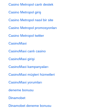
Casino Metropol canlı destek
Casino Metropol giriş
Casino Metropol nasıl bir site
Casino Metropol promosyonları
Casino Metropol twitter
CasinoMaxi
CasinoMaxi canlı casino
CasinoMaxi girişi
CasinoMaxi kampanyaları
CasinoMaxi müşteri hizmetleri
CasinoMaxi yorumları
deneme bonusu
Dinamobet
Dinamobet deneme bonusu