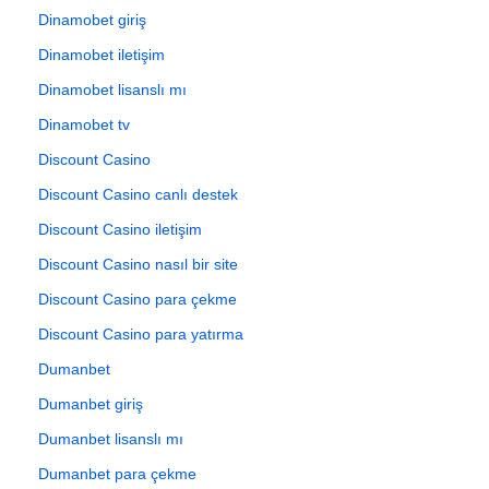
Dinamobet giriş
Dinamobet iletişim
Dinamobet lisanslı mı
Dinamobet tv
Discount Casino
Discount Casino canlı destek
Discount Casino iletişim
Discount Casino nasıl bir site
Discount Casino para çekme
Discount Casino para yatırma
Dumanbet
Dumanbet giriş
Dumanbet lisanslı mı
Dumanbet para çekme