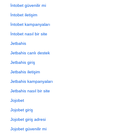
İntobet güvenilir mi
İntobet iletişim
İntobet kampanyaları
İntobet nasıl bir site
Jetbahis
Jetbahis canlı destek
Jetbahis giriş
Jetbahis iletişim
Jetbahis kampanyaları
Jetbahis nasıl bir site
Jojobet
Jojobet giriş
Jojobet giriş adresi
Jojobet güvenilir mi