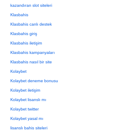
kazandıran slot siteleri
Klasbahis
Klasbahis canlı destek
Klasbahis giriş
Klasbahis iletişim
Klasbahis kampanyaları
Klasbahis nasıl bir site
Kolaybet
Kolaybet deneme bonusu
Kolaybet iletişim
Kolaybet lisanslı mı
Kolaybet twitter
Kolaybet yasal mı
lisanslı bahis siteleri