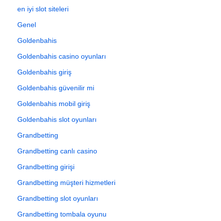
en iyi slot siteleri
Genel
Goldenbahis
Goldenbahis casino oyunları
Goldenbahis giriş
Goldenbahis güvenilir mi
Goldenbahis mobil giriş
Goldenbahis slot oyunları
Grandbetting
Grandbetting canlı casino
Grandbetting girişi
Grandbetting müşteri hizmetleri
Grandbetting slot oyunları
Grandbetting tombala oyunu