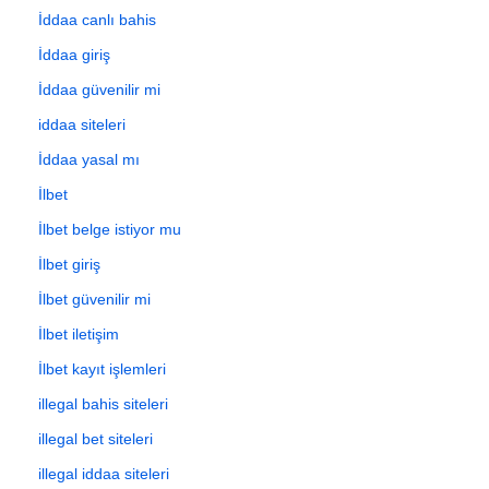
İddaa canlı bahis
İddaa giriş
İddaa güvenilir mi
iddaa siteleri
İddaa yasal mı
İlbet
İlbet belge istiyor mu
İlbet giriş
İlbet güvenilir mi
İlbet iletişim
İlbet kayıt işlemleri
illegal bahis siteleri
illegal bet siteleri
illegal iddaa siteleri