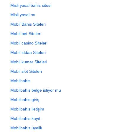
Misli yasal bahis sitesi
Misli yasal mı
Mobil Bahis Siteleri
Mobil bet Siteleri
Mobil casino Siteleri
Mobil iddaa Siteleri
Mobil kumar Siteleri
Mobil slot Siteleri
Mobilbahis
Mobilbahis belge istiyor mu
Mobilbahis giriş
Mobilbahis iletişim
Mobilbahis kayıt
Mobilbahis üyelik