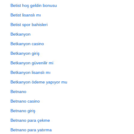
Betist hoş geldin bonusu
Betist lisanslı mı
Betist spor bahisleri
Betkanyon
Betkanyon casino
Betkanyon giriş
Betkanyon güvenilir mi
Betkanyon lisanslı mı
Betkanyon ödeme yapıyor mu
Betnano
Betnano casino
Betnano giriş
Betnano para çekme
Betnano para yatırma