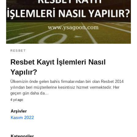
RESBET
Resbet Kayıt İşlemleri Nasıl
Yapılır?
Ülkemizin önde gelen bahis firmalarından biri olan Resbet 2014
yılından beri müşterilerine kesintisiz hizmet vermektedir. Her
geçen gün daha da…
4 yıl ago
Arşivler
Kasım 2022
Kategoriler