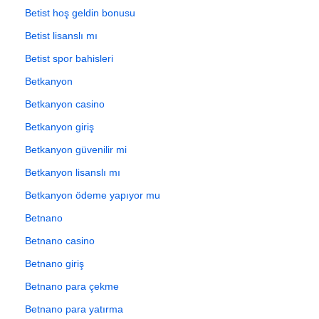
Betist hoş geldin bonusu
Betist lisanslı mı
Betist spor bahisleri
Betkanyon
Betkanyon casino
Betkanyon giriş
Betkanyon güvenilir mi
Betkanyon lisanslı mı
Betkanyon ödeme yapıyor mu
Betnano
Betnano casino
Betnano giriş
Betnano para çekme
Betnano para yatırma