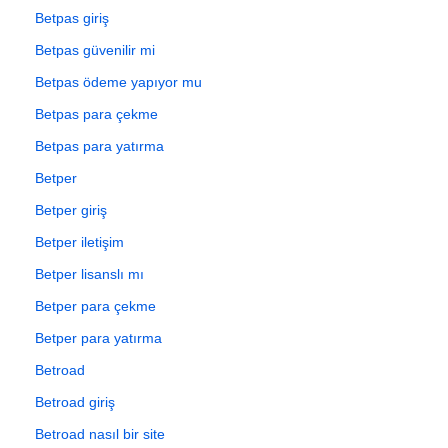
Betpas giriş
Betpas güvenilir mi
Betpas ödeme yapıyor mu
Betpas para çekme
Betpas para yatırma
Betper
Betper giriş
Betper iletişim
Betper lisanslı mı
Betper para çekme
Betper para yatırma
Betroad
Betroad giriş
Betroad nasıl bir site