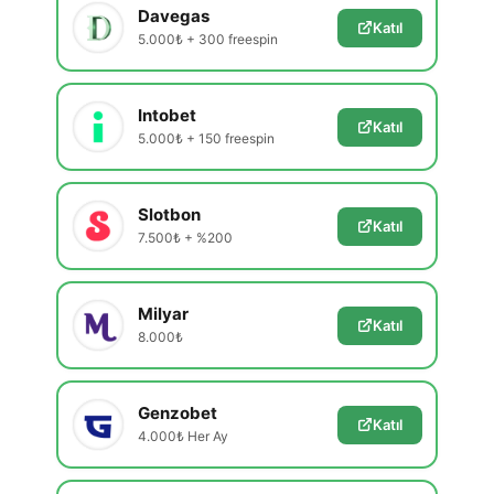
Davegas
Katıl
5.000₺ + 300 freespin
Intobet
Katıl
5.000₺ + 150 freespin
Slotbon
Katıl
7.500₺ + %200
Milyar
Katıl
8.000₺
Genzobet
Katıl
4.000₺ Her Ay