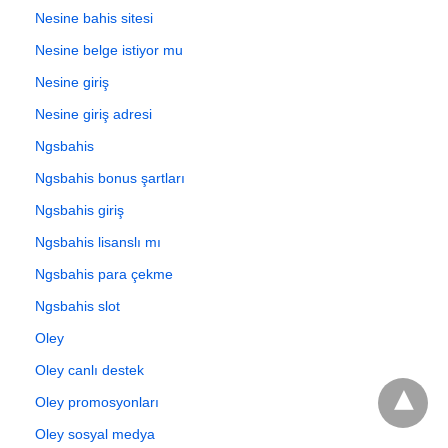
Nesine bahis sitesi
Nesine belge istiyor mu
Nesine giriş
Nesine giriş adresi
Ngsbahis
Ngsbahis bonus şartları
Ngsbahis giriş
Ngsbahis lisanslı mı
Ngsbahis para çekme
Ngsbahis slot
Oley
Oley canlı destek
Oley promosyonları
Oley sosyal medya