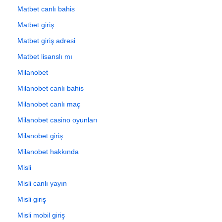
Matbet canlı bahis
Matbet giriş
Matbet giriş adresi
Matbet lisanslı mı
Milanobet
Milanobet canlı bahis
Milanobet canlı maç
Milanobet casino oyunları
Milanobet giriş
Milanobet hakkında
Misli
Misli canlı yayın
Misli giriş
Misli mobil giriş