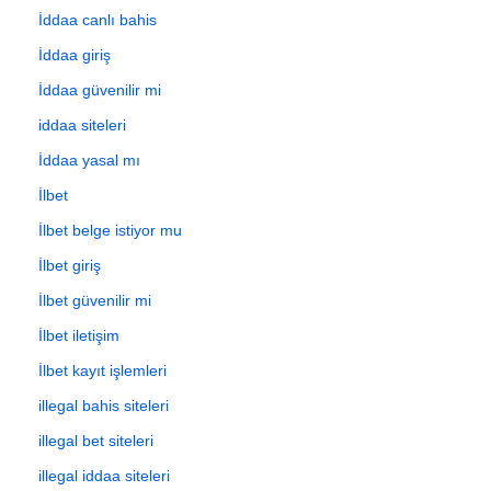
İddaa canlı bahis
İddaa giriş
İddaa güvenilir mi
iddaa siteleri
İddaa yasal mı
İlbet
İlbet belge istiyor mu
İlbet giriş
İlbet güvenilir mi
İlbet iletişim
İlbet kayıt işlemleri
illegal bahis siteleri
illegal bet siteleri
illegal iddaa siteleri