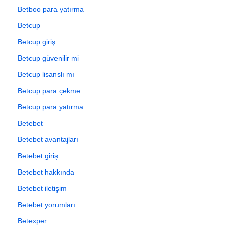
Betboo para yatırma
Betcup
Betcup giriş
Betcup güvenilir mi
Betcup lisanslı mı
Betcup para çekme
Betcup para yatırma
Betebet
Betebet avantajları
Betebet giriş
Betebet hakkında
Betebet iletişim
Betebet yorumları
Betexper