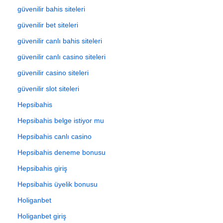
güvenilir bahis siteleri
güvenilir bet siteleri
güvenilir canlı bahis siteleri
güvenilir canlı casino siteleri
güvenilir casino siteleri
güvenilir slot siteleri
Hepsibahis
Hepsibahis belge istiyor mu
Hepsibahis canlı casino
Hepsibahis deneme bonusu
Hepsibahis giriş
Hepsibahis üyelik bonusu
Holiganbet
Holiganbet giriş