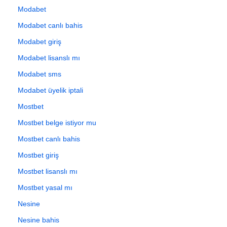
Modabet
Modabet canlı bahis
Modabet giriş
Modabet lisanslı mı
Modabet sms
Modabet üyelik iptali
Mostbet
Mostbet belge istiyor mu
Mostbet canlı bahis
Mostbet giriş
Mostbet lisanslı mı
Mostbet yasal mı
Nesine
Nesine bahis