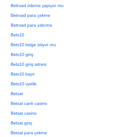
Betroad ödeme yapıyor mu
Betroad para çekme
Betroad para yatırma
Bets10
Bets10 belge istiyor mu
Bets10 giriş
Bets10 giriş adresi
Bets10 kayıt
Bets10 üyelik
Betsat
Betsat canlı casino
Betsat casino
Betsat giriş
Betsat para çekme