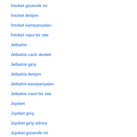
İntobet güvenilir mi
İntobet iletişim
İntobet kampanyaları
İntobet nasıl bir site
Jetbahis
Jetbahis canlı destek
Jetbahis giriş
Jetbahis iletişim
Jetbahis kampanyaları
Jetbahis nasıl bir site
Jojobet
Jojobet giriş
Jojobet giriş adresi
Jojobet güvenilir mi