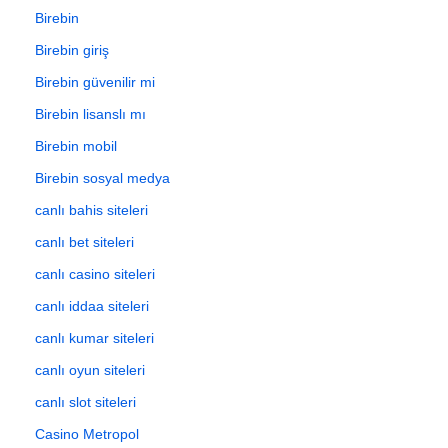
Birebin
Birebin giriş
Birebin güvenilir mi
Birebin lisanslı mı
Birebin mobil
Birebin sosyal medya
canlı bahis siteleri
canlı bet siteleri
canlı casino siteleri
canlı iddaa siteleri
canlı kumar siteleri
canlı oyun siteleri
canlı slot siteleri
Casino Metropol