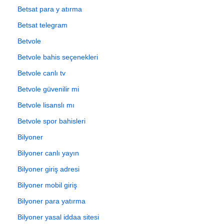
Betsat para y atırma
Betsat telegram
Betvole
Betvole bahis seçenekleri
Betvole canlı tv
Betvole güvenilir mi
Betvole lisanslı mı
Betvole spor bahisleri
Bilyoner
Bilyoner canlı yayın
Bilyoner giriş adresi
Bilyoner mobil giriş
Bilyoner para yatırma
Bilyoner yasal iddaa sitesi