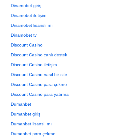
Dinamobet giriş
Dinamobet iletişim
Dinamobet lisanslı mı
Dinamobet tv
Discount Casino
Discount Casino canlı destek
Discount Casino iletişim
Discount Casino nasıl bir site
Discount Casino para çekme
Discount Casino para yatırma
Dumanbet
Dumanbet giriş
Dumanbet lisanslı mı
Dumanbet para çekme