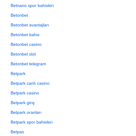
Betnano spor bahisleri
Betonbet
Betonbet avantajları
Betonbet bahis
Betonbet casino
Betonbet slot
Betonbet telegram
Betpark
Betpark canlı casino
Betpark casino
Betpark giriş
Betpark oranları
Betpark spor bahisleri
Betpas