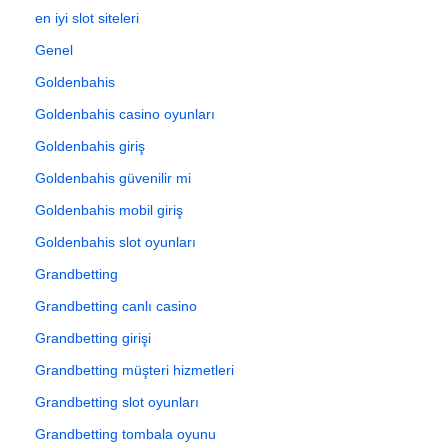
en iyi slot siteleri
Genel
Goldenbahis
Goldenbahis casino oyunları
Goldenbahis giriş
Goldenbahis güvenilir mi
Goldenbahis mobil giriş
Goldenbahis slot oyunları
Grandbetting
Grandbetting canlı casino
Grandbetting girişi
Grandbetting müşteri hizmetleri
Grandbetting slot oyunları
Grandbetting tombala oyunu