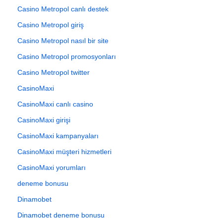
Casino Metropol canlı destek
Casino Metropol giriş
Casino Metropol nasıl bir site
Casino Metropol promosyonları
Casino Metropol twitter
CasinoMaxi
CasinoMaxi canlı casino
CasinoMaxi girişi
CasinoMaxi kampanyaları
CasinoMaxi müşteri hizmetleri
CasinoMaxi yorumları
deneme bonusu
Dinamobet
Dinamobet deneme bonusu