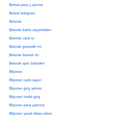
Betsat para y atırma
Betsat telegram
Betvole
Betvole bahis seçenekleri
Betvole canlı tv
Betvole güvenilir mi
Betvole lisanslı mı
Betvole spor bahisleri
Bilyoner
Bilyoner canlı yayın
Bilyoner giriş adresi
Bilyoner mobil giriş
Bilyoner para yatırma
Bilyoner yasal iddaa sitesi