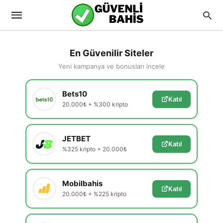
En Güvenilir Siteler
Yeni kampanya ve bonusları incele
Bets10
Katıl
20.000₺ + %300 kripto
JETBET
Katıl
%325 kripto + 20.000₺
Mobilbahis
Katıl
20.000₺ + %225 kripto