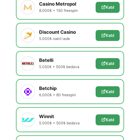
Casino Metropol
Katıl
8.000₺ + 150 freespin
Discount Casino
Katıl
5.000₺ nakit iade
Betelli
Katıl
5.050₺ + 500₺ bedava
Betchip
Katıl
6.000₺ + 80 freespin
Winnit
Katıl
5.000₺ + 500₺ bedava