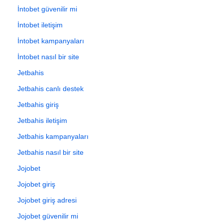
İntobet güvenilir mi
İntobet iletişim
İntobet kampanyaları
İntobet nasıl bir site
Jetbahis
Jetbahis canlı destek
Jetbahis giriş
Jetbahis iletişim
Jetbahis kampanyaları
Jetbahis nasıl bir site
Jojobet
Jojobet giriş
Jojobet giriş adresi
Jojobet güvenilir mi