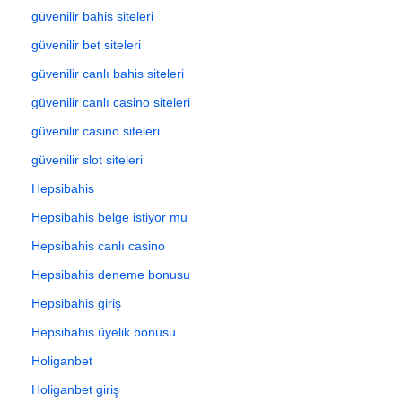
güvenilir bahis siteleri
güvenilir bet siteleri
güvenilir canlı bahis siteleri
güvenilir canlı casino siteleri
güvenilir casino siteleri
güvenilir slot siteleri
Hepsibahis
Hepsibahis belge istiyor mu
Hepsibahis canlı casino
Hepsibahis deneme bonusu
Hepsibahis giriş
Hepsibahis üyelik bonusu
Holiganbet
Holiganbet giriş