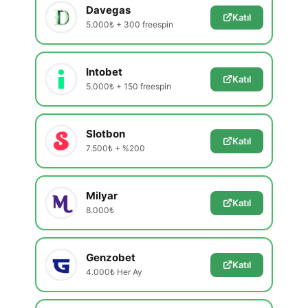
Davegas
Katıl
5.000₺ + 300 freespin
Intobet
Katıl
5.000₺ + 150 freespin
Slotbon
Katıl
7.500₺ + %200
Milyar
Katıl
8.000₺
Genzobet
Katıl
4.000₺ Her Ay