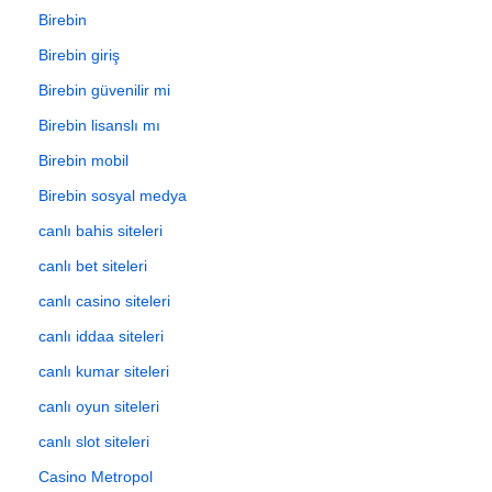
Birebin
Birebin giriş
Birebin güvenilir mi
Birebin lisanslı mı
Birebin mobil
Birebin sosyal medya
canlı bahis siteleri
canlı bet siteleri
canlı casino siteleri
canlı iddaa siteleri
canlı kumar siteleri
canlı oyun siteleri
canlı slot siteleri
Casino Metropol