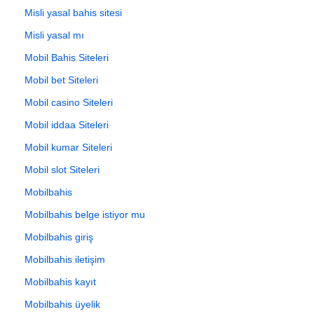
Misli yasal bahis sitesi
Misli yasal mı
Mobil Bahis Siteleri
Mobil bet Siteleri
Mobil casino Siteleri
Mobil iddaa Siteleri
Mobil kumar Siteleri
Mobil slot Siteleri
Mobilbahis
Mobilbahis belge istiyor mu
Mobilbahis giriş
Mobilbahis iletişim
Mobilbahis kayıt
Mobilbahis üyelik