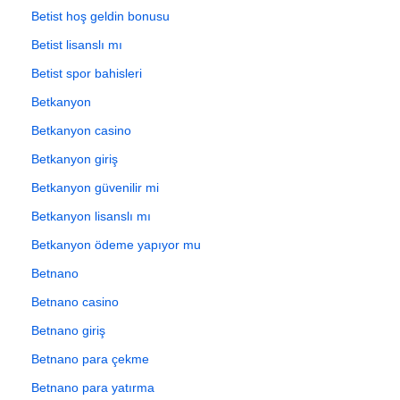
Betist hoş geldin bonusu
Betist lisanslı mı
Betist spor bahisleri
Betkanyon
Betkanyon casino
Betkanyon giriş
Betkanyon güvenilir mi
Betkanyon lisanslı mı
Betkanyon ödeme yapıyor mu
Betnano
Betnano casino
Betnano giriş
Betnano para çekme
Betnano para yatırma