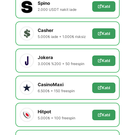
Spino
Katıl
2.000 USDT nakit iade
Casher
Katıl
5.000₺ iade + 1.000₺ risksiz
Jokera
Katıl
3.000₺ %200 + 50 freespin
CasinoMaxi
Katıl
6.500₺ + 150 freespin
Hitpot
Katıl
5.000₺ + 100 freespin