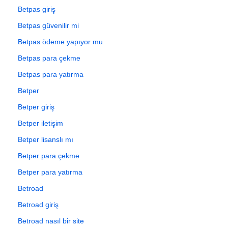
Betpas giriş
Betpas güvenilir mi
Betpas ödeme yapıyor mu
Betpas para çekme
Betpas para yatırma
Betper
Betper giriş
Betper iletişim
Betper lisanslı mı
Betper para çekme
Betper para yatırma
Betroad
Betroad giriş
Betroad nasıl bir site