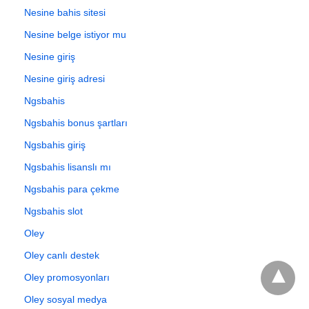
Nesine bahis sitesi
Nesine belge istiyor mu
Nesine giriş
Nesine giriş adresi
Ngsbahis
Ngsbahis bonus şartları
Ngsbahis giriş
Ngsbahis lisanslı mı
Ngsbahis para çekme
Ngsbahis slot
Oley
Oley canlı destek
Oley promosyonları
Oley sosyal medya