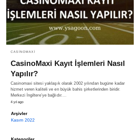
CASINOMAXI
CasinoMaxi Kayıt İşlemleri Nasıl
Yapılır?
Casinomaxi sitesi yaklaşık olarak 2002 yılından bugüne kadar
hizmet veren kaliteli ve en büyük bahis şirketlerinden biridir.
Merkezi İngiltere’ye bağlıdır.…
4 yıl ago
Arşivler
Kasım 2022
Kategoriler