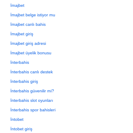
İmajbet
İmajbet belge istiyor mu
İmajbet canlı bahis
İmajbet giriş
İmajbet giriş adresi
İmajbet üyelik bonusu
İnterbahis
İnterbahis canlı destek
İnterbahis giriş
İnterbahis güvenilir mi?
İnterbahis slot oyunları
İnterbahis spor bahisleri
İntobet
İntobet giriş