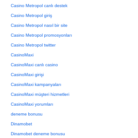
Casino Metropol canlı destek
Casino Metropol giriş
Casino Metropol nasıl bir site
Casino Metropol promosyonları
Casino Metropol twitter
CasinoMaxi
CasinoMaxi canlı casino
CasinoMaxi girişi
CasinoMaxi kampanyaları
CasinoMaxi müşteri hizmetleri
CasinoMaxi yorumları
deneme bonusu
Dinamobet
Dinamobet deneme bonusu