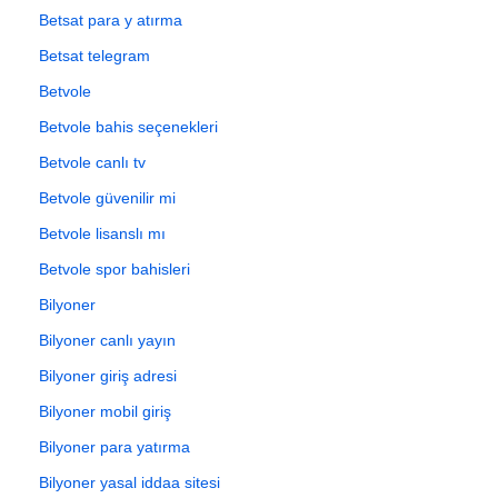
Betsat para y atırma
Betsat telegram
Betvole
Betvole bahis seçenekleri
Betvole canlı tv
Betvole güvenilir mi
Betvole lisanslı mı
Betvole spor bahisleri
Bilyoner
Bilyoner canlı yayın
Bilyoner giriş adresi
Bilyoner mobil giriş
Bilyoner para yatırma
Bilyoner yasal iddaa sitesi