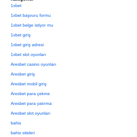
1xbet
1xbet başvuru formu
1xbet belge istiyor mu
1xbet giriş
1xbet giriş adresi
1xbet slot oyunları
Aresbet casino oyunları
Aresbet giriş
Aresbet mobil giriş
Aresbet para çekme
Aresbet para yatırma
Aresbet slot oyunları
bahis
bahis siteleri