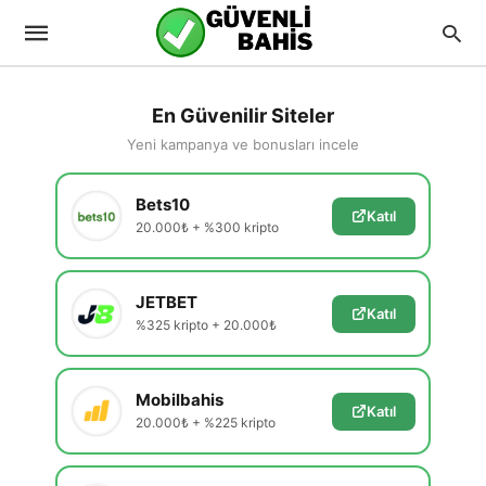
En Güvenilir Siteler
Yeni kampanya ve bonusları incele
Bets10
Katıl
20.000₺ + %300 kripto
JETBET
Katıl
%325 kripto + 20.000₺
Mobilbahis
Katıl
20.000₺ + %225 kripto