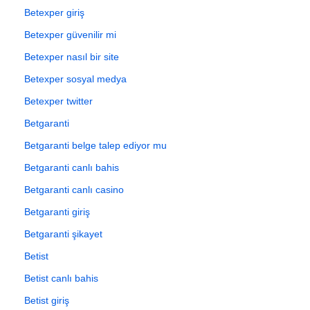
Betexper giriş
Betexper güvenilir mi
Betexper nasıl bir site
Betexper sosyal medya
Betexper twitter
Betgaranti
Betgaranti belge talep ediyor mu
Betgaranti canlı bahis
Betgaranti canlı casino
Betgaranti giriş
Betgaranti şikayet
Betist
Betist canlı bahis
Betist giriş