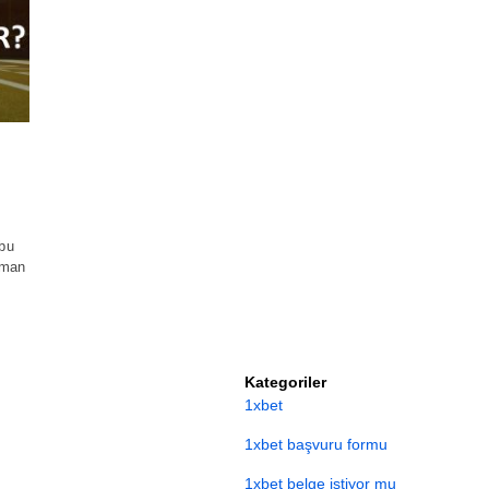
 bu
aman
Kategoriler
1xbet
1xbet başvuru formu
1xbet belge istiyor mu