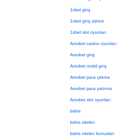
1xbet giriş
1xbet giriş adresi
1xbet slot oyunları
Aresbet casino oyunları
Aresbet giriş
Aresbet mobil giriş
Aresbet para çekme
Aresbet para yatırma
Aresbet slot oyunları
bahis
bahis siteleri
bahis siteleri bonusları