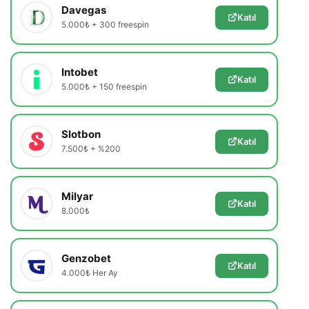
Davegas
Katıl
5.000₺ + 300 freespin
Intobet
Katıl
5.000₺ + 150 freespin
Slotbon
Katıl
7.500₺ + %200
Milyar
Katıl
8.000₺
Genzobet
Katıl
4.000₺ Her Ay