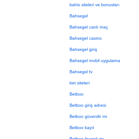
bahis siteleri ve bonusları
Bahsegel
Bahsegel canlı maç
Bahsegel casino
Bahsegel giriş
Bahsegel mobil uygulama
Bahsegel tv
bet siteleri
Betboo
Betboo giriş adresi
Betboo güvenilir mi
Betboo kayıt
Betboo lisanslı mı