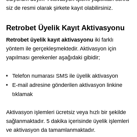
siz de resmi olarak şirkete kayıt olabilirsiniz.
Retrobet Üyelik Kayıt Aktivasyonu
Retrobet üyelik kayıt aktivasyonu
iki farklı
yöntem ile gerçekleşmektedir. Aktivasyon için
yapılması gerekenler aşağıdaki gibidir;
Telefon numarası SMS ile üyelik aktivasyon
E-mail adresine gönderilen aktivasyon linkine
tıklamak
Aktivasyon işlemleri ücretsiz veya hızlı bir şekilde
sağlanmaktadır. 5 dakika içerisinde üyelik işlemleri
ve aktivasyon da tamamlanmaktadır.