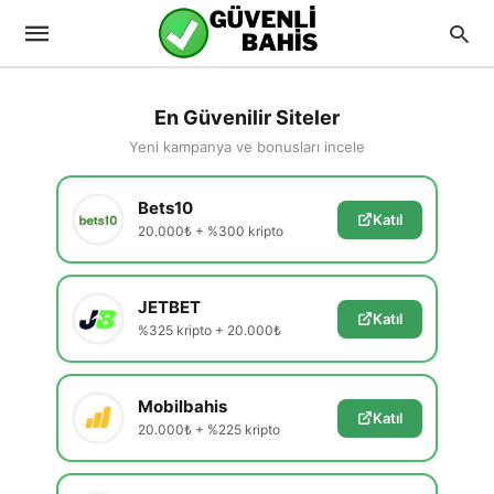
En Güvenilir Siteler
Yeni kampanya ve bonusları incele
Bets10
Katıl
20.000₺ + %300 kripto
JETBET
Katıl
%325 kripto + 20.000₺
Mobilbahis
Katıl
20.000₺ + %225 kripto