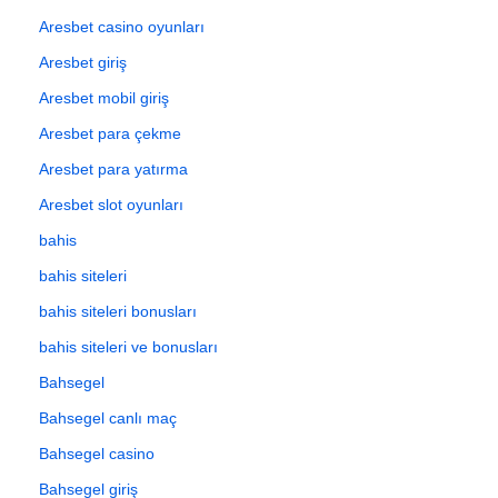
Aresbet casino oyunları
Aresbet giriş
Aresbet mobil giriş
Aresbet para çekme
Aresbet para yatırma
Aresbet slot oyunları
bahis
bahis siteleri
bahis siteleri bonusları
bahis siteleri ve bonusları
Bahsegel
Bahsegel canlı maç
Bahsegel casino
Bahsegel giriş