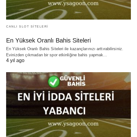
CANLI SLOT SITELERI
En Yüksek Oranlı Bahis Siteleri
En Yüksek Oranlı Bahis Siteleri ile kazançlarınızı arttırabilirsiniz.
Evinizden çıkmadan bir spor etkinliğine bahis yapmak…
4 yıl ago