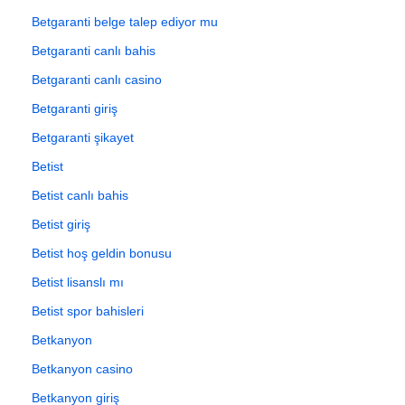
Betgaranti belge talep ediyor mu
Betgaranti canlı bahis
Betgaranti canlı casino
Betgaranti giriş
Betgaranti şikayet
Betist
Betist canlı bahis
Betist giriş
Betist hoş geldin bonusu
Betist lisanslı mı
Betist spor bahisleri
Betkanyon
Betkanyon casino
Betkanyon giriş