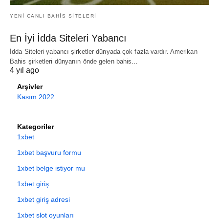
YENI CANLI BAHIS SITELERI
En İyi İdda Siteleri Yabancı
İdda Siteleri yabancı şirketler dünyada çok fazla vardır. Amerikan
Bahis şirketleri dünyanın önde gelen bahis…
4 yıl ago
Arşivler
Kasım 2022
Kategoriler
1xbet
1xbet başvuru formu
1xbet belge istiyor mu
1xbet giriş
1xbet giriş adresi
1xbet slot oyunları