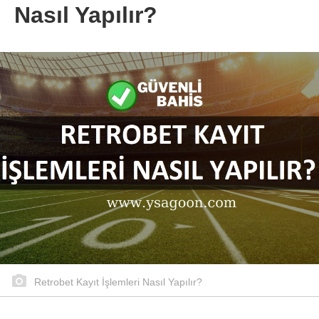
Nasıl Yapılır?
Retrobet Kayıt İşlemleri Nasıl Yapılır?