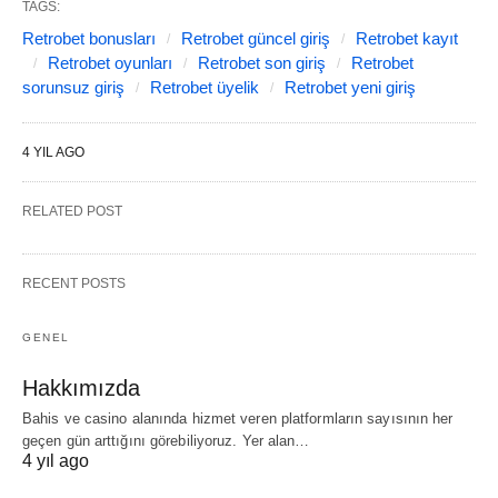
TAGS:
Retrobet bonusları
Retrobet güncel giriş
Retrobet kayıt
Retrobet oyunları
Retrobet son giriş
Retrobet
sorunsuz giriş
Retrobet üyelik
Retrobet yeni giriş
4 YIL AGO
RELATED POST
RECENT POSTS
GENEL
Hakkımızda
Bahis ve casino alanında hizmet veren platformların sayısının her
geçen gün arttığını görebiliyoruz. Yer alan…
4 yıl ago