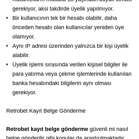
gerekiyor, aksi takdirde üyelik yapılmıyor.
Bir kullanıcının tek bir hesabı olabilir, daha
önceden hesabı olan kullanıcılar yeniden üye
olamıyor.
Aynı IP adresi üzerinden yalnızca bir kişi üyelik
alabilir.
Üyelik işlemi sırasında verilen kişisel bilgiler ile
para yatırma veya çekme işlemlerinde kullanılan
banka hesabındaki bilgilerin aynı olması
gerekiyor.
Retrobet Kayıt Belge Gönderme
Retrobet kayıt belge gönderme
güvenli mi nasıl
belge gönderilir gibi konular da araştırılmaktadır.