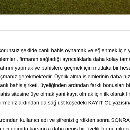
orunsuz şekilde canlı bahis oynamak ve eğlenmek için
şlemleri, firmanın sağladığı ayrıcalıklarla daha kolay ta
atırım yapmak ve bahislere geçmek için mutlaka bir hes
çmanız gerekmektedir. Üyelik alma işlemlerinin daha h
anlı bahis şirketi, üyeliğinden ardından farklı bonusları
ahis sitesine üye olmak yani kayıt olmak için ilk olarak 
irmeniz ardından da sağ üst köşedeki KAYIT OL yazısına
rdından kullanıcı adı ve şifrenizi girdikten sonra SONRA
kinci adımda karşınıza daha geniş bir üyelik formu çıkaca