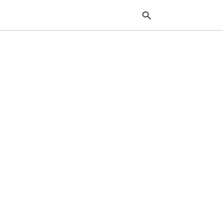
Typ
your
sea
que
and
hit
ente