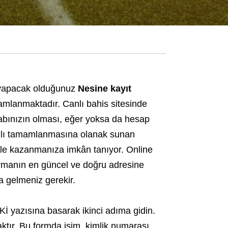
 yapacak olduğunuz
Nesine kayıt
mamlanmaktadır. Canlı bahis sitesinde
abınızın olması, eğer yoksa da hesap
ızlı tamamlanmasına olanak sunan
 bile kazanmanıza imkân tanıyor. Online
firmanın en güncel ve doğru adresine
 gelmeniz gerekir.
Kİ yazısına basarak ikinci adıma gidin.
ktır. Bu formda isim, kimlik numarası,