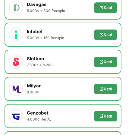
Davegas
Katıl
5.000₺ + 300 freespin
Intobet
Katıl
5.000₺ + 150 freespin
Slotbon
Katıl
7.500₺ + %200
Milyar
Katıl
8.000₺
Genzobet
Katıl
4.000₺ Her Ay