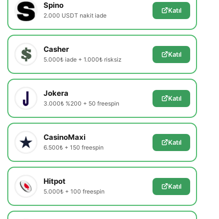
Spino
Katıl
2.000 USDT nakit iade
Casher
Katıl
5.000₺ iade + 1.000₺ risksiz
Jokera
Katıl
3.000₺ %200 + 50 freespin
CasinoMaxi
Katıl
6.500₺ + 150 freespin
Hitpot
Katıl
5.000₺ + 100 freespin