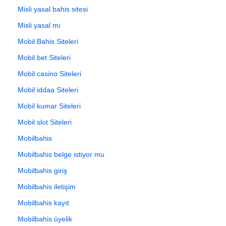
Misli yasal bahis sitesi
Misli yasal mı
Mobil Bahis Siteleri
Mobil bet Siteleri
Mobil casino Siteleri
Mobil iddaa Siteleri
Mobil kumar Siteleri
Mobil slot Siteleri
Mobilbahis
Mobilbahis belge istiyor mu
Mobilbahis giriş
Mobilbahis iletişim
Mobilbahis kayıt
Mobilbahis üyelik