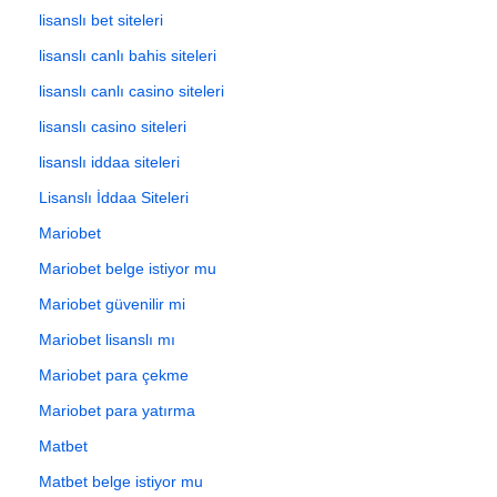
lisanslı bet siteleri
lisanslı canlı bahis siteleri
lisanslı canlı casino siteleri
lisanslı casino siteleri
lisanslı iddaa siteleri
Lisanslı İddaa Siteleri
Mariobet
Mariobet belge istiyor mu
Mariobet güvenilir mi
Mariobet lisanslı mı
Mariobet para çekme
Mariobet para yatırma
Matbet
Matbet belge istiyor mu