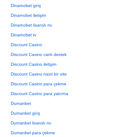
Dinamobet giriş
Dinamobet iletişim
Dinamobet lisanslı mı
Dinamobet tv
Discount Casino
Discount Casino canlı destek
Discount Casino iletişim
Discount Casino nasıl bir site
Discount Casino para çekme
Discount Casino para yatırma
Dumanbet
Dumanbet giriş
Dumanbet lisanslı mı
Dumanbet para çekme