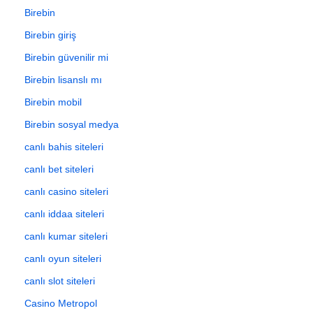
Birebin
Birebin giriş
Birebin güvenilir mi
Birebin lisanslı mı
Birebin mobil
Birebin sosyal medya
canlı bahis siteleri
canlı bet siteleri
canlı casino siteleri
canlı iddaa siteleri
canlı kumar siteleri
canlı oyun siteleri
canlı slot siteleri
Casino Metropol