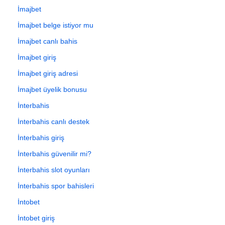
İmajbet
İmajbet belge istiyor mu
İmajbet canlı bahis
İmajbet giriş
İmajbet giriş adresi
İmajbet üyelik bonusu
İnterbahis
İnterbahis canlı destek
İnterbahis giriş
İnterbahis güvenilir mi?
İnterbahis slot oyunları
İnterbahis spor bahisleri
İntobet
İntobet giriş