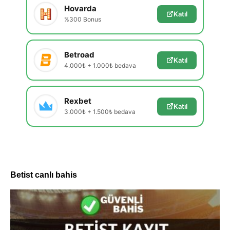
Hovarda
Katıl
%300 Bonus
Betroad
Katıl
4.000₺ + 1.000₺ bedava
Rexbet
Katıl
3.000₺ + 1.500₺ bedava
Betist canlı bahis