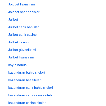
Jojobet lisanslı mı
Jojobet spor bahisleri
Julibet
Julibet canlı bahisler
Julibet canlı casino
Julibet casino
Julibet güvenilir mi
Julibet lisanslı mı
kayıp bonusu
kazandıran bahis siteleri
kazandıran bet siteleri
kazandıran canlı bahis siteleri
kazandıran canlı casino siteleri
kazandıran casino siteleri