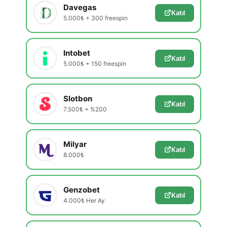
Davegas
Katıl
5.000₺ + 300 freespin
Intobet
Katıl
5.000₺ + 150 freespin
Slotbon
Katıl
7.500₺ + %200
Milyar
Katıl
8.000₺
Genzobet
Katıl
4.000₺ Her Ay