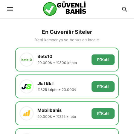
En Güvenilir Siteler
Yeni kampanya ve bonusları incele
Bets10
Katıl
20.000₺ + %300 kripto
JETBET
Katıl
%325 kripto + 20.000₺
Mobilbahis
Katıl
20.000₺ + %225 kripto