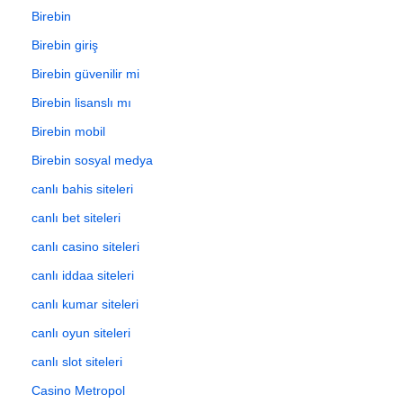
Birebin
Birebin giriş
Birebin güvenilir mi
Birebin lisanslı mı
Birebin mobil
Birebin sosyal medya
canlı bahis siteleri
canlı bet siteleri
canlı casino siteleri
canlı iddaa siteleri
canlı kumar siteleri
canlı oyun siteleri
canlı slot siteleri
Casino Metropol