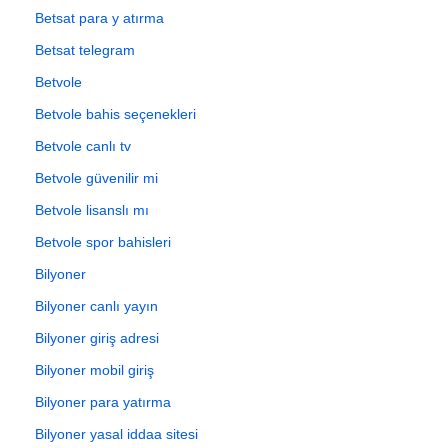
Betsat para y atırma
Betsat telegram
Betvole
Betvole bahis seçenekleri
Betvole canlı tv
Betvole güvenilir mi
Betvole lisanslı mı
Betvole spor bahisleri
Bilyoner
Bilyoner canlı yayın
Bilyoner giriş adresi
Bilyoner mobil giriş
Bilyoner para yatırma
Bilyoner yasal iddaa sitesi