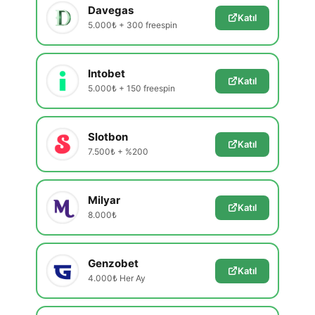
Davegas
Katıl
5.000₺ + 300 freespin
Intobet
Katıl
5.000₺ + 150 freespin
Slotbon
Katıl
7.500₺ + %200
Milyar
Katıl
8.000₺
Genzobet
Katıl
4.000₺ Her Ay