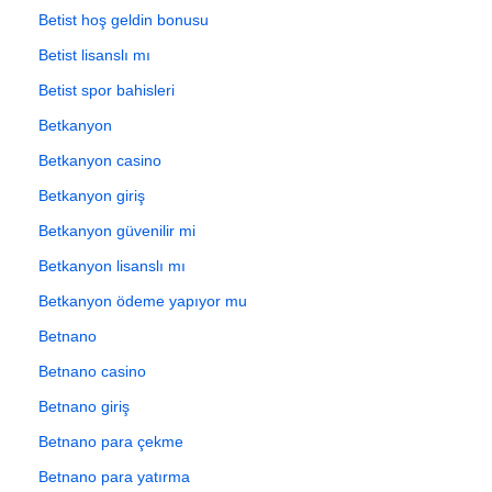
Betist hoş geldin bonusu
Betist lisanslı mı
Betist spor bahisleri
Betkanyon
Betkanyon casino
Betkanyon giriş
Betkanyon güvenilir mi
Betkanyon lisanslı mı
Betkanyon ödeme yapıyor mu
Betnano
Betnano casino
Betnano giriş
Betnano para çekme
Betnano para yatırma