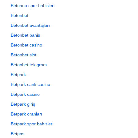
Betnano spor bahisleri
Betonbet
Betonbet avantajları
Betonbet bahis
Betonbet casino
Betonbet slot
Betonbet telegram
Betpark
Betpark canlı casino
Betpark casino
Betpark giriş
Betpark oranları
Betpark spor bahisleri
Betpas