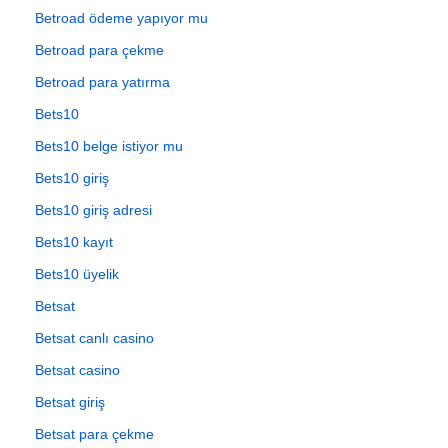
Betroad ödeme yapıyor mu
Betroad para çekme
Betroad para yatırma
Bets10
Bets10 belge istiyor mu
Bets10 giriş
Bets10 giriş adresi
Bets10 kayıt
Bets10 üyelik
Betsat
Betsat canlı casino
Betsat casino
Betsat giriş
Betsat para çekme