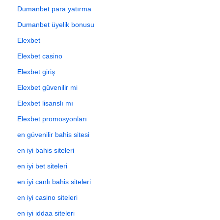
Dumanbet para yatırma
Dumanbet üyelik bonusu
Elexbet
Elexbet casino
Elexbet giriş
Elexbet güvenilir mi
Elexbet lisanslı mı
Elexbet promosyonları
en güvenilir bahis sitesi
en iyi bahis siteleri
en iyi bet siteleri
en iyi canlı bahis siteleri
en iyi casino siteleri
en iyi iddaa siteleri