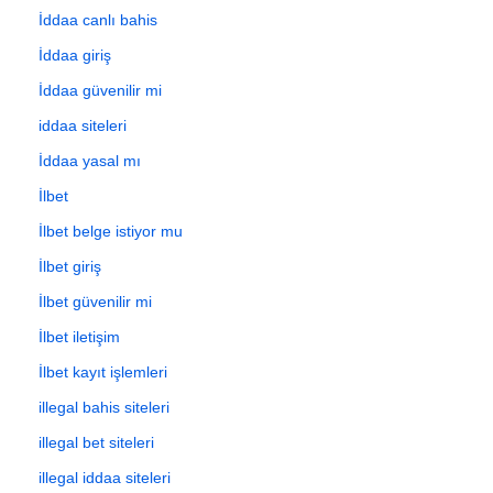
İddaa canlı bahis
İddaa giriş
İddaa güvenilir mi
iddaa siteleri
İddaa yasal mı
İlbet
İlbet belge istiyor mu
İlbet giriş
İlbet güvenilir mi
İlbet iletişim
İlbet kayıt işlemleri
illegal bahis siteleri
illegal bet siteleri
illegal iddaa siteleri