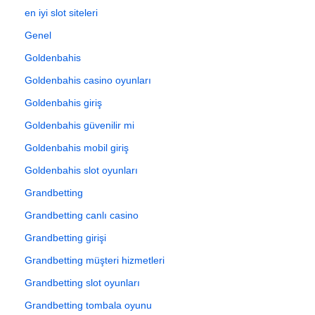
en iyi slot siteleri
Genel
Goldenbahis
Goldenbahis casino oyunları
Goldenbahis giriş
Goldenbahis güvenilir mi
Goldenbahis mobil giriş
Goldenbahis slot oyunları
Grandbetting
Grandbetting canlı casino
Grandbetting girişi
Grandbetting müşteri hizmetleri
Grandbetting slot oyunları
Grandbetting tombala oyunu