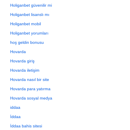
Holiganbet güvenilir mi
Holiganbet lisanslı mı
Holiganbet mobil
Holiganbet yorumları
hoş geldin bonusu
Hovarda
Hovarda giriş
Hovarda iletişim
Hovarda nasıl bir site
Hovarda para yatırma
Hovarda sosyal medya
iddaa
İddaa
İddaa bahis sitesi