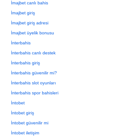
İmajbet canlı bahis
İmajbet giriş
İmajbet giriş adresi
İmajbet üyelik bonusu
İnterbahis
İnterbahis canlı destek
İnterbahis giriş
İnterbahis güvenilir mi?
İnterbahis slot oyunları
İnterbahis spor bahisleri
İntobet
İntobet giriş
İntobet güvenilir mi
İntobet iletişim