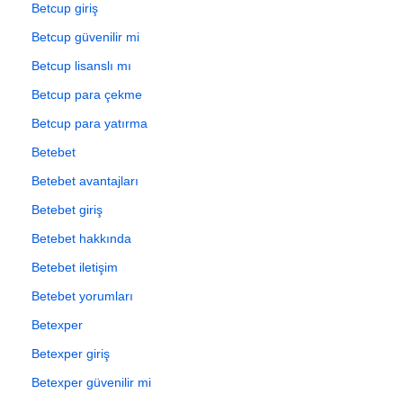
Betcup giriş
Betcup güvenilir mi
Betcup lisanslı mı
Betcup para çekme
Betcup para yatırma
Betebet
Betebet avantajları
Betebet giriş
Betebet hakkında
Betebet iletişim
Betebet yorumları
Betexper
Betexper giriş
Betexper güvenilir mi