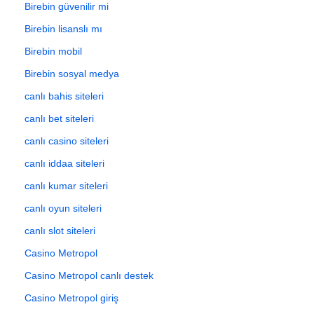
Birebin güvenilir mi
Birebin lisanslı mı
Birebin mobil
Birebin sosyal medya
canlı bahis siteleri
canlı bet siteleri
canlı casino siteleri
canlı iddaa siteleri
canlı kumar siteleri
canlı oyun siteleri
canlı slot siteleri
Casino Metropol
Casino Metropol canlı destek
Casino Metropol giriş