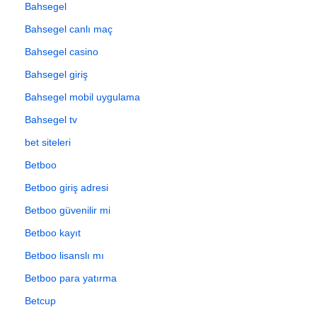
Bahsegel
Bahsegel canlı maç
Bahsegel casino
Bahsegel giriş
Bahsegel mobil uygulama
Bahsegel tv
bet siteleri
Betboo
Betboo giriş adresi
Betboo güvenilir mi
Betboo kayıt
Betboo lisanslı mı
Betboo para yatırma
Betcup