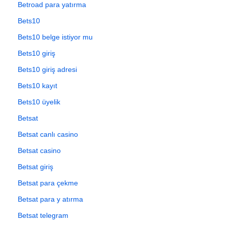
Betroad para yatırma
Bets10
Bets10 belge istiyor mu
Bets10 giriş
Bets10 giriş adresi
Bets10 kayıt
Bets10 üyelik
Betsat
Betsat canlı casino
Betsat casino
Betsat giriş
Betsat para çekme
Betsat para y atırma
Betsat telegram