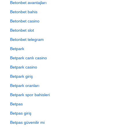
Betonbet avantajları
Betonbet bahis
Betonbet casino
Betonbet slot
Betonbet telegram
Betpark
Betpark canlı casino
Betpark casino
Betpark giriş
Betpark oranları
Betpark spor bahisleri
Betpas
Betpas giriş
Betpas güvenilir mi