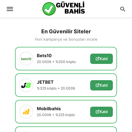
En Güvenilir Siteler
Yeni kampanya ve bonusları incele
Bets10
Katıl
20.000₺ + %300 kripto
JETBET
Katıl
%325 kripto + 20.000₺
Mobilbahis
Katıl
20.000₺ + %225 kripto