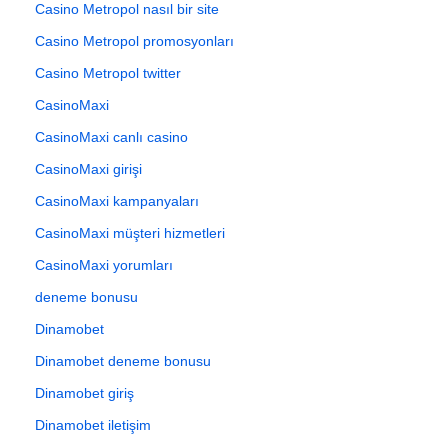
Casino Metropol nasıl bir site
Casino Metropol promosyonları
Casino Metropol twitter
CasinoMaxi
CasinoMaxi canlı casino
CasinoMaxi girişi
CasinoMaxi kampanyaları
CasinoMaxi müşteri hizmetleri
CasinoMaxi yorumları
deneme bonusu
Dinamobet
Dinamobet deneme bonusu
Dinamobet giriş
Dinamobet iletişim