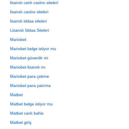
lisanslı canlı casino siteleri
lisanslı casino siteleri
lisanslı iddaa siteleri
Lisanslı İddaa Siteleri
Mariobet
Mariobet belge istiyor mu
Mariobet güvenilir mi
Mariobet lisanslı mı
Mariobet para çekme
Mariobet para yatırma
Matbet
Matbet belge istiyor mu
Matbet canlı bahis
Matbet giriş