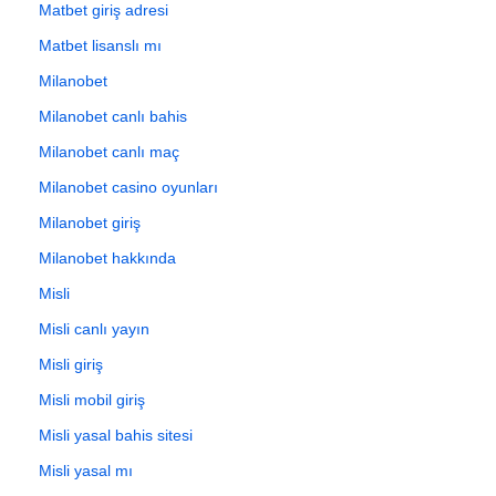
Matbet giriş adresi
Matbet lisanslı mı
Milanobet
Milanobet canlı bahis
Milanobet canlı maç
Milanobet casino oyunları
Milanobet giriş
Milanobet hakkında
Misli
Misli canlı yayın
Misli giriş
Misli mobil giriş
Misli yasal bahis sitesi
Misli yasal mı