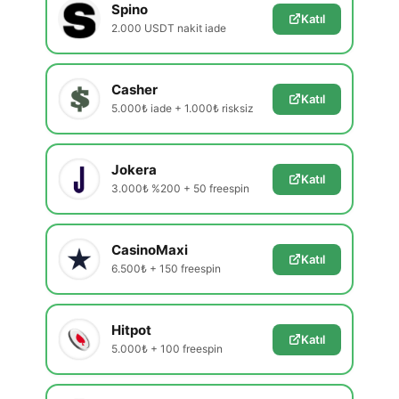
Spino
Katıl
2.000 USDT nakit iade
Casher
Katıl
5.000₺ iade + 1.000₺ risksiz
Jokera
Katıl
3.000₺ %200 + 50 freespin
CasinoMaxi
Katıl
6.500₺ + 150 freespin
Hitpot
Katıl
5.000₺ + 100 freespin