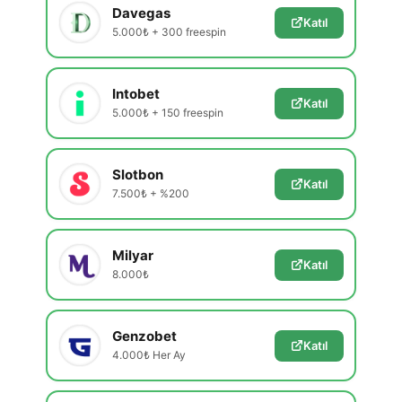
Davegas
Katıl
5.000₺ + 300 freespin
Intobet
Katıl
5.000₺ + 150 freespin
Slotbon
Katıl
7.500₺ + %200
Milyar
Katıl
8.000₺
Genzobet
Katıl
4.000₺ Her Ay