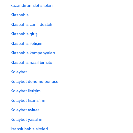
kazandıran slot siteleri
Klasbahis
Klasbahis canlı destek
Klasbahis giriş
Klasbahis iletişim
Klasbahis kampanyaları
Klasbahis nasıl bir site
Kolaybet
Kolaybet deneme bonusu
Kolaybet iletişim
Kolaybet lisanslı mı
Kolaybet twitter
Kolaybet yasal mı
lisanslı bahis siteleri