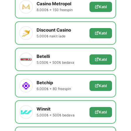
Casino Metropol
Katıl
8.000₺ + 150 freespin
Discount Casino
Katıl
5.000₺ nakit iade
Betelli
Katıl
5.050₺ + 500₺ bedava
Betchip
Katıl
6.000₺ + 80 freespin
Winnit
Katıl
5.000₺ + 500₺ bedava