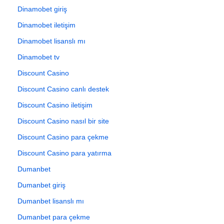
Dinamobet giriş
Dinamobet iletişim
Dinamobet lisanslı mı
Dinamobet tv
Discount Casino
Discount Casino canlı destek
Discount Casino iletişim
Discount Casino nasıl bir site
Discount Casino para çekme
Discount Casino para yatırma
Dumanbet
Dumanbet giriş
Dumanbet lisanslı mı
Dumanbet para çekme