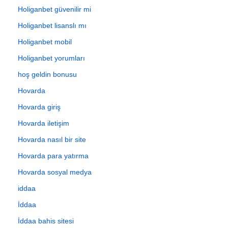
Holiganbet güvenilir mi
Holiganbet lisanslı mı
Holiganbet mobil
Holiganbet yorumları
hoş geldin bonusu
Hovarda
Hovarda giriş
Hovarda iletişim
Hovarda nasıl bir site
Hovarda para yatırma
Hovarda sosyal medya
iddaa
İddaa
İddaa bahis sitesi