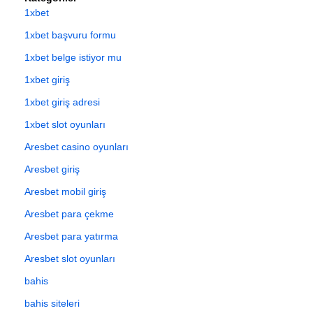
1xbet
1xbet başvuru formu
1xbet belge istiyor mu
1xbet giriş
1xbet giriş adresi
1xbet slot oyunları
Aresbet casino oyunları
Aresbet giriş
Aresbet mobil giriş
Aresbet para çekme
Aresbet para yatırma
Aresbet slot oyunları
bahis
bahis siteleri