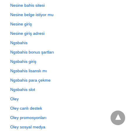
Nesine bahis sitesi
Nesine belge istiyor mu
Nesine giriş
Nesine giriş adresi
Ngsbahis
Ngsbahis bonus şartları
Ngsbahis giriş
Ngsbahis lisanslı mı
Ngsbahis para çekme
Ngsbahis slot
Oley
Oley canlı destek
Oley promosyonları
Oley sosyal medya