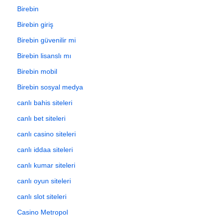
Birebin
Birebin giriş
Birebin güvenilir mi
Birebin lisanslı mı
Birebin mobil
Birebin sosyal medya
canlı bahis siteleri
canlı bet siteleri
canlı casino siteleri
canlı iddaa siteleri
canlı kumar siteleri
canlı oyun siteleri
canlı slot siteleri
Casino Metropol