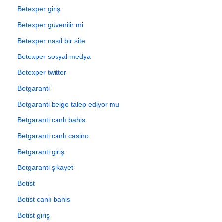
Betexper giriş
Betexper güvenilir mi
Betexper nasıl bir site
Betexper sosyal medya
Betexper twitter
Betgaranti
Betgaranti belge talep ediyor mu
Betgaranti canlı bahis
Betgaranti canlı casino
Betgaranti giriş
Betgaranti şikayet
Betist
Betist canlı bahis
Betist giriş