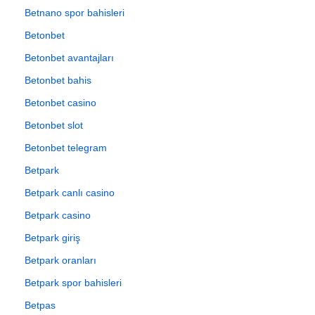
Betnano spor bahisleri
Betonbet
Betonbet avantajları
Betonbet bahis
Betonbet casino
Betonbet slot
Betonbet telegram
Betpark
Betpark canlı casino
Betpark casino
Betpark giriş
Betpark oranları
Betpark spor bahisleri
Betpas