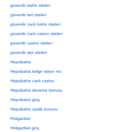
güvenilir bahis siteleri
güvenilir bet siteleri
güvenilir canlı bahis siteleri
güvenilir canlı casino siteleri
güvenilir casino siteleri
güvenilir slot siteleri
Hepsibahis
Hepsibahis belge istiyor mu
Hepsibahis canlı casino
Hepsibahis deneme bonusu
Hepsibahis giriş
Hepsibahis üyelik bonusu
Holiganbet
Holiganbet giriş