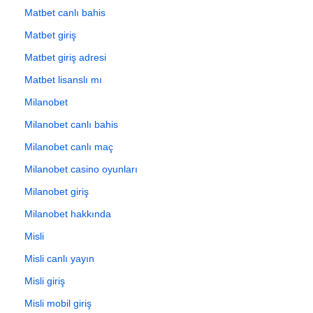
Matbet canlı bahis
Matbet giriş
Matbet giriş adresi
Matbet lisanslı mı
Milanobet
Milanobet canlı bahis
Milanobet canlı maç
Milanobet casino oyunları
Milanobet giriş
Milanobet hakkında
Misli
Misli canlı yayın
Misli giriş
Misli mobil giriş