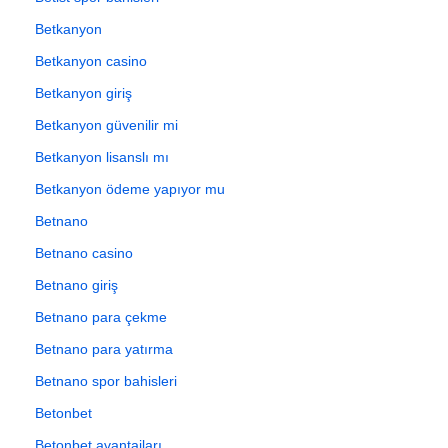
Betkanyon
Betkanyon casino
Betkanyon giriş
Betkanyon güvenilir mi
Betkanyon lisanslı mı
Betkanyon ödeme yapıyor mu
Betnano
Betnano casino
Betnano giriş
Betnano para çekme
Betnano para yatırma
Betnano spor bahisleri
Betonbet
Betonbet avantajları