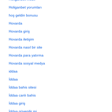
Holiganbet yorumları
hoş geldin bonusu
Hovarda
Hovarda giriş
Hovarda iletişim
Hovarda nasıl bir site
Hovarda para yatırma
Hovarda sosyal medya
iddaa
İddaa
İddaa bahis sitesi
İddaa canlı bahis
İddaa giriş
İddaa güvenilir mi