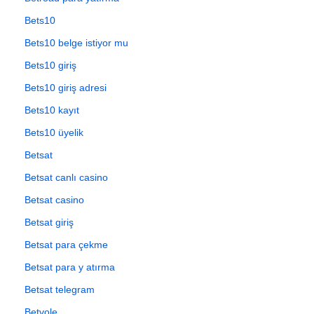
Bets10
Bets10 belge istiyor mu
Bets10 giriş
Bets10 giriş adresi
Bets10 kayıt
Bets10 üyelik
Betsat
Betsat canlı casino
Betsat casino
Betsat giriş
Betsat para çekme
Betsat para y atırma
Betsat telegram
Betvole