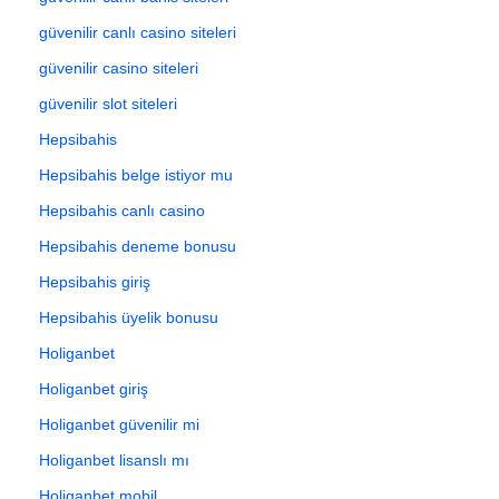
güvenilir canlı casino siteleri
güvenilir casino siteleri
güvenilir slot siteleri
Hepsibahis
Hepsibahis belge istiyor mu
Hepsibahis canlı casino
Hepsibahis deneme bonusu
Hepsibahis giriş
Hepsibahis üyelik bonusu
Holiganbet
Holiganbet giriş
Holiganbet güvenilir mi
Holiganbet lisanslı mı
Holiganbet mobil