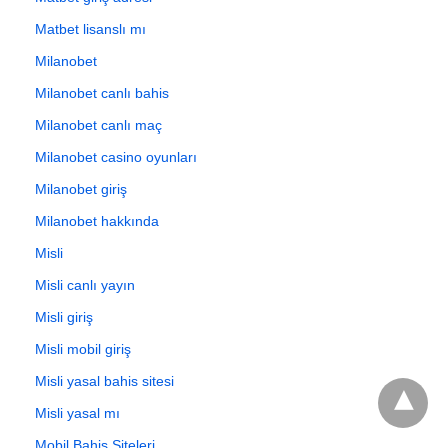
Matbet lisanslı mı
Milanobet
Milanobet canlı bahis
Milanobet canlı maç
Milanobet casino oyunları
Milanobet giriş
Milanobet hakkında
Misli
Misli canlı yayın
Misli giriş
Misli mobil giriş
Misli yasal bahis sitesi
Misli yasal mı
Mobil Bahis Siteleri