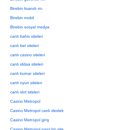
Birebin lisanslı mı
Birebin mobil
Birebin sosyal medya
canlı bahis siteleri
canlı bet siteleri
canlı casino siteleri
canlı iddaa siteleri
canlı kumar siteleri
canlı oyun siteleri
canlı slot siteleri
Casino Metropol
Casino Metropol canlı destek
Casino Metropol giriş
Casino Metropol nasıl bir site