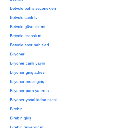
Betvole bahis seçenekleri
Betvole canlı tv
Betvole güvenilir mi
Betvole lisanslı mı
Betvole spor bahisleri
Bilyoner
Bilyoner canlı yayın
Bilyoner giriş adresi
Bilyoner mobil giriş
Bilyoner para yatırma
Bilyoner yasal iddaa sitesi
Birebin
Birebin giriş
Birebin güvenilir mi