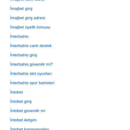
İmajbet giriş
İmajbet giriş adresi
İmajbet üyelik bonusu
İnterbahis
İnterbahis canlı destek
İnterbahis giriş
İnterbahis güvenilir mi?
İnterbahis slot oyunları
İnterbahis spor bahisleri
İntobet
İntobet giriş
İntobet güvenilir mi
İntobet iletişim
İntobet kampanyaları