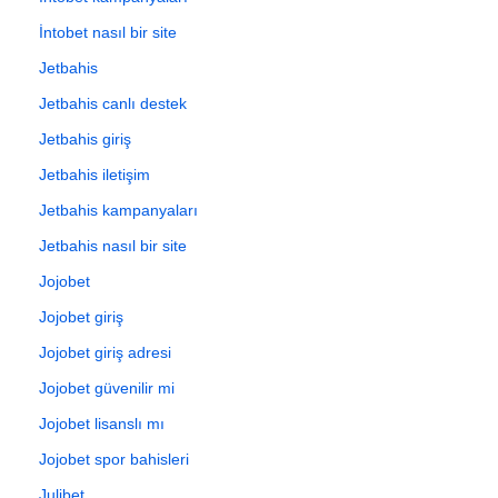
İntobet nasıl bir site
Jetbahis
Jetbahis canlı destek
Jetbahis giriş
Jetbahis iletişim
Jetbahis kampanyaları
Jetbahis nasıl bir site
Jojobet
Jojobet giriş
Jojobet giriş adresi
Jojobet güvenilir mi
Jojobet lisanslı mı
Jojobet spor bahisleri
Julibet