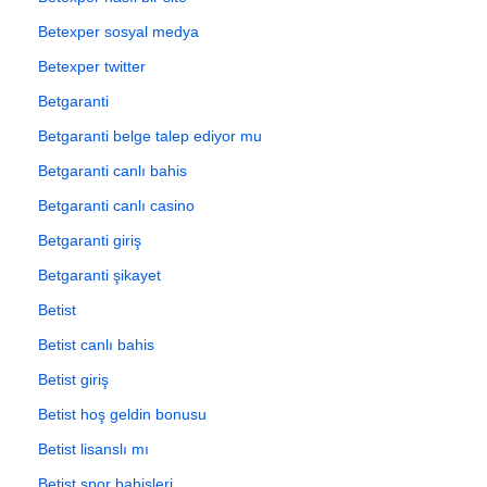
Betexper sosyal medya
Betexper twitter
Betgaranti
Betgaranti belge talep ediyor mu
Betgaranti canlı bahis
Betgaranti canlı casino
Betgaranti giriş
Betgaranti şikayet
Betist
Betist canlı bahis
Betist giriş
Betist hoş geldin bonusu
Betist lisanslı mı
Betist spor bahisleri