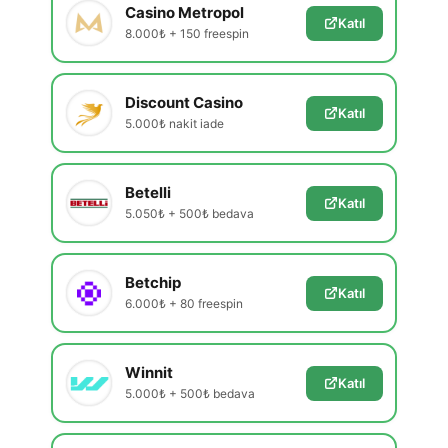
Casino Metropol
Katıl
8.000₺ + 150 freespin
Discount Casino
Katıl
5.000₺ nakit iade
Betelli
Katıl
5.050₺ + 500₺ bedava
Betchip
Katıl
6.000₺ + 80 freespin
Winnit
Katıl
5.000₺ + 500₺ bedava