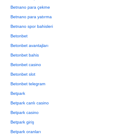
Betnano para çekme
Betnano para yatırma
Betnano spor bahisleri
Betonbet
Betonbet avantajları
Betonbet bahis
Betonbet casino
Betonbet slot
Betonbet telegram
Betpark
Betpark canlı casino
Betpark casino
Betpark giriş
Betpark oranları