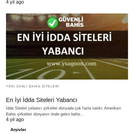
4 yıl ago
YENI CANLI BAHIS SITELERI
En İyi İdda Siteleri Yabancı
İdda Siteleri yabancı şirketler dünyada çok fazla vardır. Amerikan
Bahis şirketleri dünyanın önde gelen bahis…
4 yıl ago
Arşivler