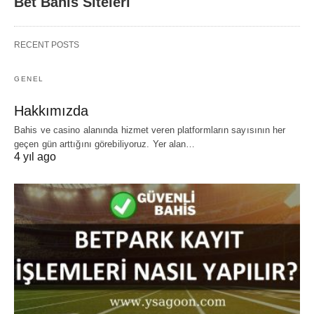
Bet Bahis Siteleri
RECENT POSTS
GENEL
Hakkımızda
Bahis ve casino alanında hizmet veren platformların sayısının her
geçen gün arttığını görebiliyoruz. Yer alan…
4 yıl ago