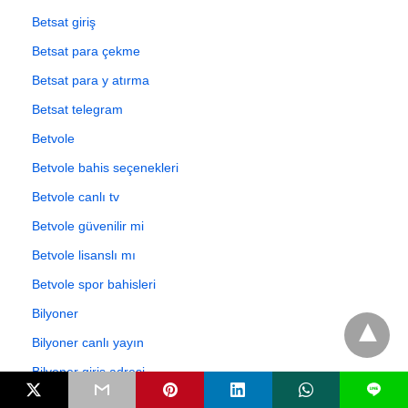
Betsat giriş
Betsat para çekme
Betsat para y atırma
Betsat telegram
Betvole
Betvole bahis seçenekleri
Betvole canlı tv
Betvole güvenilir mi
Betvole lisanslı mı
Betvole spor bahisleri
Bilyoner
Bilyoner canlı yayın
Bilyoner giriş adresi
L
Bilyoner mobil giriş