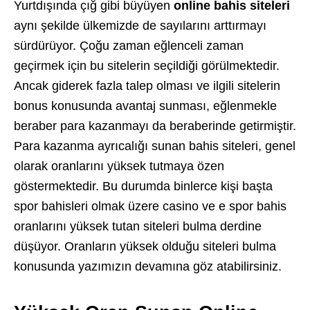
Yurtdışında çığ gibi büyüyen
online bahis siteleri
aynı şekilde ülkemizde de sayılarını arttırmayı
sürdürüyor. Çoğu zaman eğlenceli zaman
geçirmek için bu sitelerin seçildiği görülmektedir.
Ancak giderek fazla talep olması ve ilgili sitelerin
bonus konusunda avantaj sunması, eğlenmekle
beraber para kazanmayı da beraberinde getirmiştir.
Para kazanma ayrıcalığı sunan bahis siteleri, genel
olarak oranlarını yüksek tutmaya özen
göstermektedir. Bu durumda binlerce kişi başta
spor bahisleri olmak üzere casino ve e spor bahis
oranlarını yüksek tutan siteleri bulma derdine
düşüyor. Oranların yüksek olduğu siteleri bulma
konusunda yazımızın devamına göz atabilirsiniz.