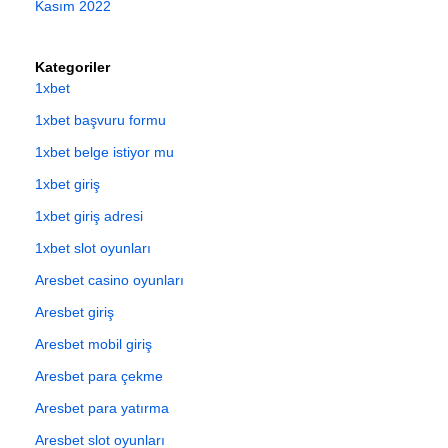
Kasım 2022
Kategoriler
1xbet
1xbet başvuru formu
1xbet belge istiyor mu
1xbet giriş
1xbet giriş adresi
1xbet slot oyunları
Aresbet casino oyunları
Aresbet giriş
Aresbet mobil giriş
Aresbet para çekme
Aresbet para yatırma
Aresbet slot oyunları