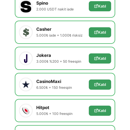
Spino
Katıl
2.000 USDT nakit iade
Casher
Katıl
5.000₺ iade + 1.000₺ risksiz
Jokera
Katıl
3.000₺ %200 + 50 freespin
CasinoMaxi
Katıl
6.500₺ + 150 freespin
Hitpot
Katıl
5.000₺ + 100 freespin