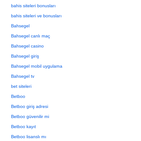
bahis siteleri bonusları
bahis siteleri ve bonusları
Bahsegel
Bahsegel canlı maç
Bahsegel casino
Bahsegel giriş
Bahsegel mobil uygulama
Bahsegel tv
bet siteleri
Betboo
Betboo giriş adresi
Betboo güvenilir mi
Betboo kayıt
Betboo lisanslı mı