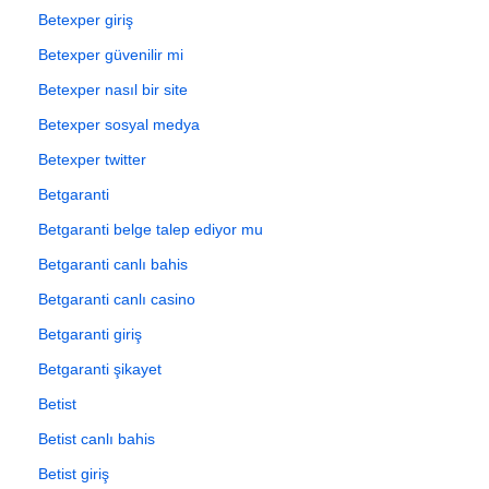
Betexper giriş
Betexper güvenilir mi
Betexper nasıl bir site
Betexper sosyal medya
Betexper twitter
Betgaranti
Betgaranti belge talep ediyor mu
Betgaranti canlı bahis
Betgaranti canlı casino
Betgaranti giriş
Betgaranti şikayet
Betist
Betist canlı bahis
Betist giriş