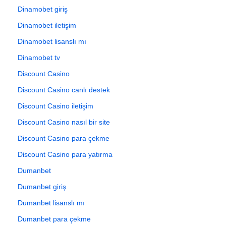
Dinamobet giriş
Dinamobet iletişim
Dinamobet lisanslı mı
Dinamobet tv
Discount Casino
Discount Casino canlı destek
Discount Casino iletişim
Discount Casino nasıl bir site
Discount Casino para çekme
Discount Casino para yatırma
Dumanbet
Dumanbet giriş
Dumanbet lisanslı mı
Dumanbet para çekme