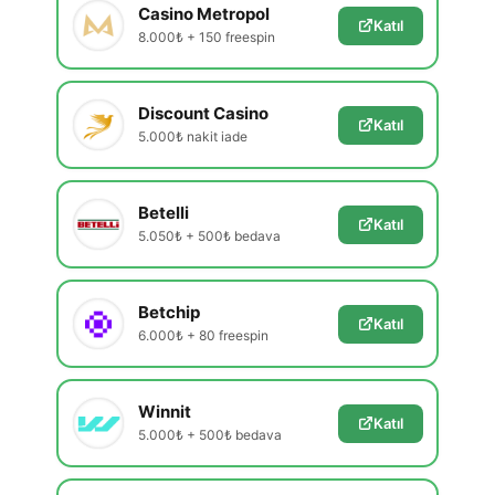
Casino Metropol
Katıl
8.000₺ + 150 freespin
Discount Casino
Katıl
5.000₺ nakit iade
Betelli
Katıl
5.050₺ + 500₺ bedava
Betchip
Katıl
6.000₺ + 80 freespin
Winnit
Katıl
5.000₺ + 500₺ bedava