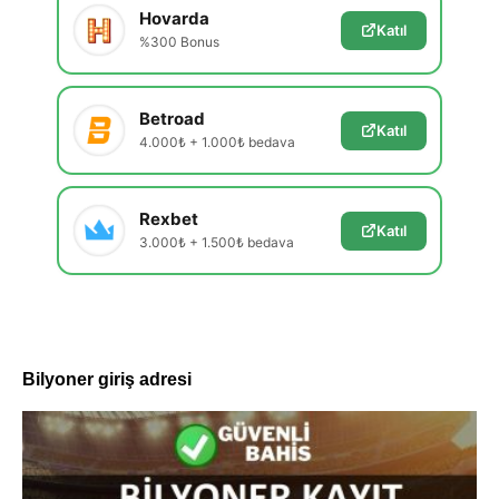
Hovarda
Katıl
%300 Bonus
Betroad
Katıl
4.000₺ + 1.000₺ bedava
Rexbet
Katıl
3.000₺ + 1.500₺ bedava
Bilyoner giriş adresi