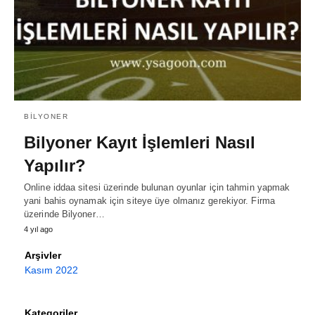
BILYONER
Bilyoner Kayıt İşlemleri Nasıl
Yapılır?
Online iddaa sitesi üzerinde bulunan oyunlar için tahmin yapmak
yani bahis oynamak için siteye üye olmanız gerekiyor. Firma
üzerinde Bilyoner…
4 yıl ago
Arşivler
Kasım 2022
Kategoriler