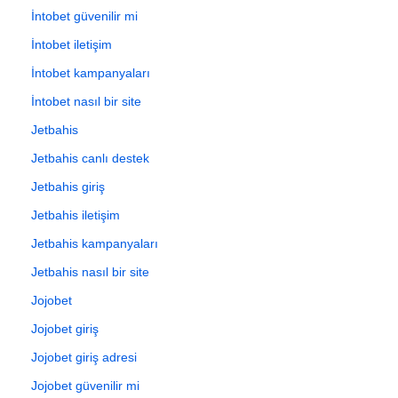
İntobet güvenilir mi
İntobet iletişim
İntobet kampanyaları
İntobet nasıl bir site
Jetbahis
Jetbahis canlı destek
Jetbahis giriş
Jetbahis iletişim
Jetbahis kampanyaları
Jetbahis nasıl bir site
Jojobet
Jojobet giriş
Jojobet giriş adresi
Jojobet güvenilir mi