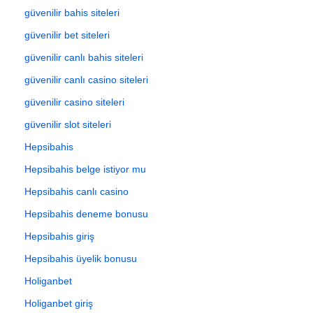
güvenilir bahis siteleri
güvenilir bet siteleri
güvenilir canlı bahis siteleri
güvenilir canlı casino siteleri
güvenilir casino siteleri
güvenilir slot siteleri
Hepsibahis
Hepsibahis belge istiyor mu
Hepsibahis canlı casino
Hepsibahis deneme bonusu
Hepsibahis giriş
Hepsibahis üyelik bonusu
Holiganbet
Holiganbet giriş