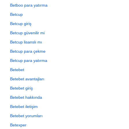
Betboo para yatırma
Betcup
Betcup giriş
Betcup güvenilir mi
Betcup lisanslı mı
Betcup para çekme
Betcup para yatırma
Betebet
Betebet avantajları
Betebet giriş
Betebet hakkında
Betebet iletişim
Betebet yorumları
Betexper