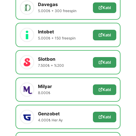
Davegas
Katıl
5.000₺ + 300 freespin
Intobet
Katıl
5.000₺ + 150 freespin
Slotbon
Katıl
7.500₺ + %200
Milyar
Katıl
8.000₺
Genzobet
Katıl
4.000₺ Her Ay