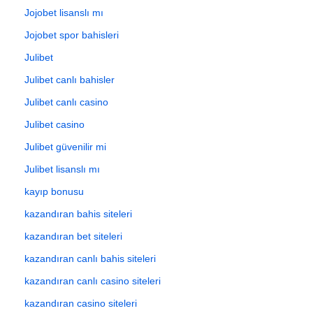
Jojobet lisanslı mı
Jojobet spor bahisleri
Julibet
Julibet canlı bahisler
Julibet canlı casino
Julibet casino
Julibet güvenilir mi
Julibet lisanslı mı
kayıp bonusu
kazandıran bahis siteleri
kazandıran bet siteleri
kazandıran canlı bahis siteleri
kazandıran canlı casino siteleri
kazandıran casino siteleri