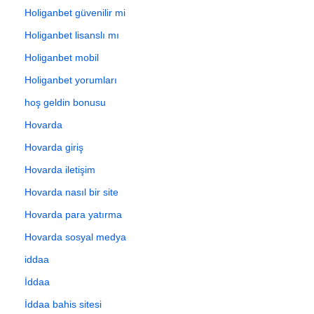
Holiganbet güvenilir mi
Holiganbet lisanslı mı
Holiganbet mobil
Holiganbet yorumları
hoş geldin bonusu
Hovarda
Hovarda giriş
Hovarda iletişim
Hovarda nasıl bir site
Hovarda para yatırma
Hovarda sosyal medya
iddaa
İddaa
İddaa bahis sitesi