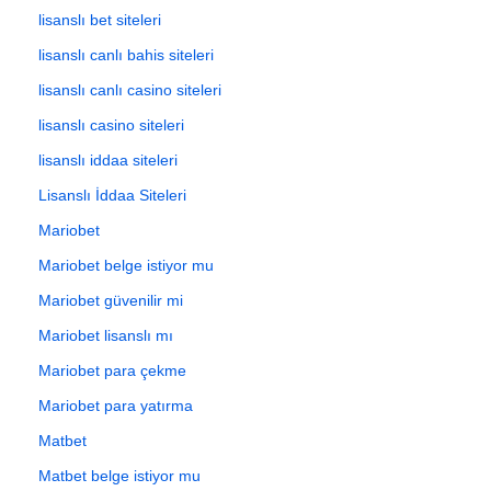
lisanslı bet siteleri
lisanslı canlı bahis siteleri
lisanslı canlı casino siteleri
lisanslı casino siteleri
lisanslı iddaa siteleri
Lisanslı İddaa Siteleri
Mariobet
Mariobet belge istiyor mu
Mariobet güvenilir mi
Mariobet lisanslı mı
Mariobet para çekme
Mariobet para yatırma
Matbet
Matbet belge istiyor mu