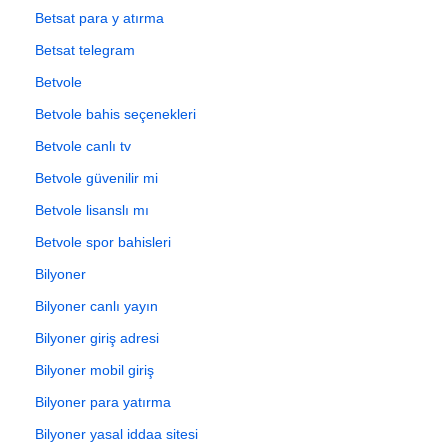
Betsat para y atırma
Betsat telegram
Betvole
Betvole bahis seçenekleri
Betvole canlı tv
Betvole güvenilir mi
Betvole lisanslı mı
Betvole spor bahisleri
Bilyoner
Bilyoner canlı yayın
Bilyoner giriş adresi
Bilyoner mobil giriş
Bilyoner para yatırma
Bilyoner yasal iddaa sitesi