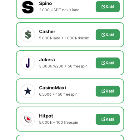
Spino
Katıl
2.000 USDT nakit iade
Casher
Katıl
5.000₺ iade + 1.000₺ risksiz
Jokera
Katıl
3.000₺ %200 + 50 freespin
CasinoMaxi
Katıl
6.500₺ + 150 freespin
Hitpot
Katıl
5.000₺ + 100 freespin