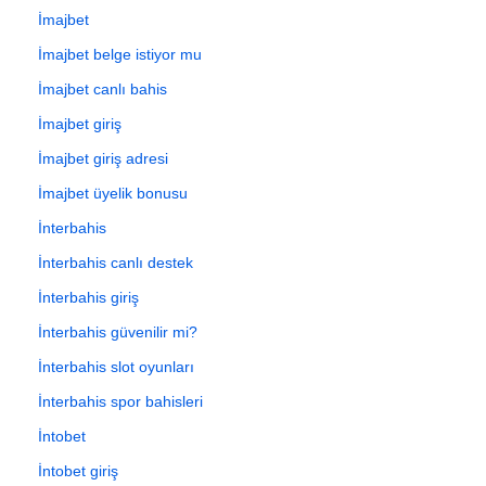
İmajbet
İmajbet belge istiyor mu
İmajbet canlı bahis
İmajbet giriş
İmajbet giriş adresi
İmajbet üyelik bonusu
İnterbahis
İnterbahis canlı destek
İnterbahis giriş
İnterbahis güvenilir mi?
İnterbahis slot oyunları
İnterbahis spor bahisleri
İntobet
İntobet giriş