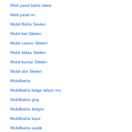
Misli yasal bahis sitesi
Misli yasal mı
Mobil Bahis Siteleri
Mobil bet Siteleri
Mobil casino Siteleri
Mobil iddaa Siteleri
Mobil kumar Siteleri
Mobil slot Siteleri
Mobilbahis
Mobilbahis belge istiyor mu
Mobilbahis giriş
Mobilbahis iletişim
Mobilbahis kayıt
Mobilbahis üyelik