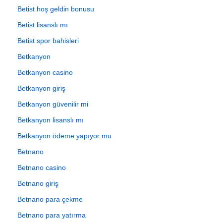
Betist hoş geldin bonusu
Betist lisanslı mı
Betist spor bahisleri
Betkanyon
Betkanyon casino
Betkanyon giriş
Betkanyon güvenilir mi
Betkanyon lisanslı mı
Betkanyon ödeme yapıyor mu
Betnano
Betnano casino
Betnano giriş
Betnano para çekme
Betnano para yatırma