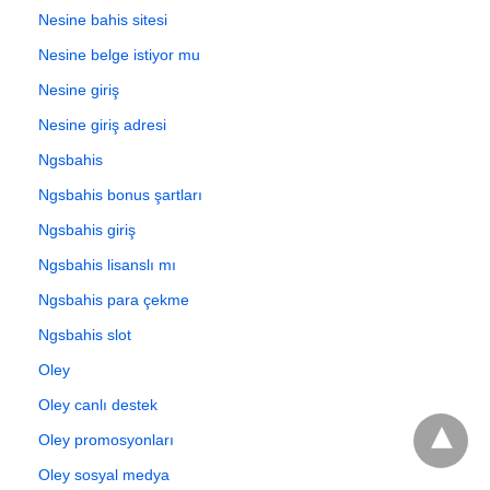
Nesine bahis sitesi
Nesine belge istiyor mu
Nesine giriş
Nesine giriş adresi
Ngsbahis
Ngsbahis bonus şartları
Ngsbahis giriş
Ngsbahis lisanslı mı
Ngsbahis para çekme
Ngsbahis slot
Oley
Oley canlı destek
Oley promosyonları
Oley sosyal medya