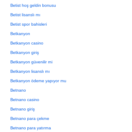
Betist hoş geldin bonusu
Betist lisanslı mı
Betist spor bahisleri
Betkanyon
Betkanyon casino
Betkanyon giriş
Betkanyon güvenilir mi
Betkanyon lisanslı mı
Betkanyon ödeme yapıyor mu
Betnano
Betnano casino
Betnano giriş
Betnano para çekme
Betnano para yatırma