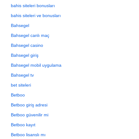
bahis siteleri bonusları
bahis siteleri ve bonusları
Bahsegel
Bahsegel canlı maç
Bahsegel casino
Bahsegel giriş
Bahsegel mobil uygulama
Bahsegel tv
bet siteleri
Betboo
Betboo giriş adresi
Betboo güvenilir mi
Betboo kayıt
Betboo lisanslı mı