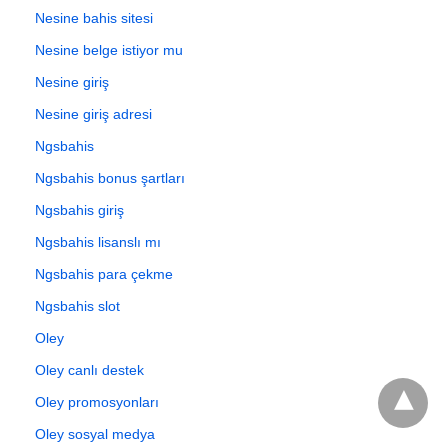
Nesine bahis sitesi
Nesine belge istiyor mu
Nesine giriş
Nesine giriş adresi
Ngsbahis
Ngsbahis bonus şartları
Ngsbahis giriş
Ngsbahis lisanslı mı
Ngsbahis para çekme
Ngsbahis slot
Oley
Oley canlı destek
Oley promosyonları
Oley sosyal medya