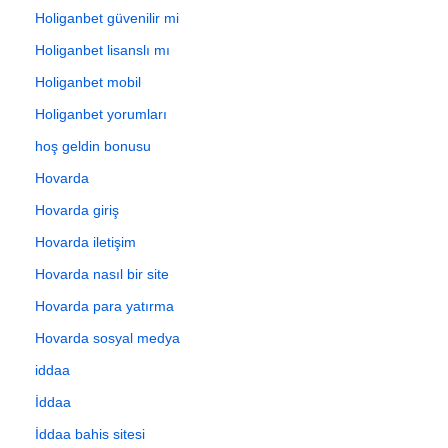
Holiganbet güvenilir mi
Holiganbet lisanslı mı
Holiganbet mobil
Holiganbet yorumları
hoş geldin bonusu
Hovarda
Hovarda giriş
Hovarda iletişim
Hovarda nasıl bir site
Hovarda para yatırma
Hovarda sosyal medya
iddaa
İddaa
İddaa bahis sitesi