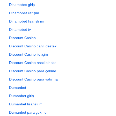
Dinamobet giriş
Dinamobet iletişim
Dinamobet lisanslı mı
Dinamobet tv
Discount Casino
Discount Casino canlı destek
Discount Casino iletişim
Discount Casino nasıl bir site
Discount Casino para çekme
Discount Casino para yatırma
Dumanbet
Dumanbet giriş
Dumanbet lisanslı mı
Dumanbet para çekme