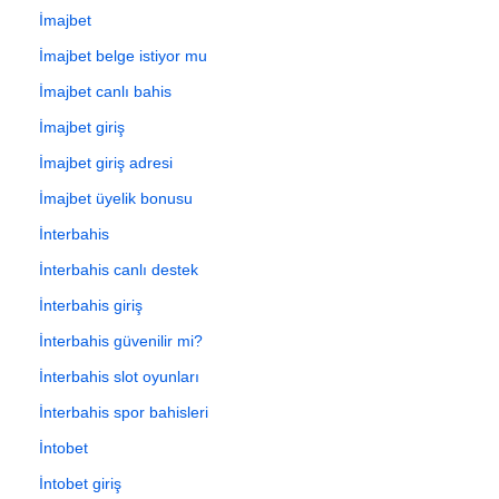
İmajbet
İmajbet belge istiyor mu
İmajbet canlı bahis
İmajbet giriş
İmajbet giriş adresi
İmajbet üyelik bonusu
İnterbahis
İnterbahis canlı destek
İnterbahis giriş
İnterbahis güvenilir mi?
İnterbahis slot oyunları
İnterbahis spor bahisleri
İntobet
İntobet giriş