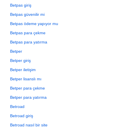
Betpas giriş
Betpas güvenilir mi
Betpas ödeme yapıyor mu
Betpas para çekme
Betpas para yatırma
Betper
Betper giriş
Betper iletişim
Betper lisanslı mı
Betper para çekme
Betper para yatırma
Betroad
Betroad giriş
Betroad nasıl bir site