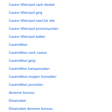
Casino Metropol canlı destek
Casino Metropol giriş
Casino Metropol nasıl bir site
Casino Metropol promosyonları
Casino Metropol twitter
CasinoMaxi
CasinoMaxi canlı casino
CasinoMaxi girişi
CasinoMaxi kampanyaları
CasinoMaxi müşteri hizmetleri
CasinoMaxi yorumları
deneme bonusu
Dinamobet
Dinamobet deneme bonusu