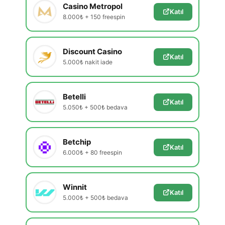
Casino Metropol
Katıl
8.000₺ + 150 freespin
Discount Casino
Katıl
5.000₺ nakit iade
Betelli
Katıl
5.050₺ + 500₺ bedava
Betchip
Katıl
6.000₺ + 80 freespin
Winnit
Katıl
5.000₺ + 500₺ bedava