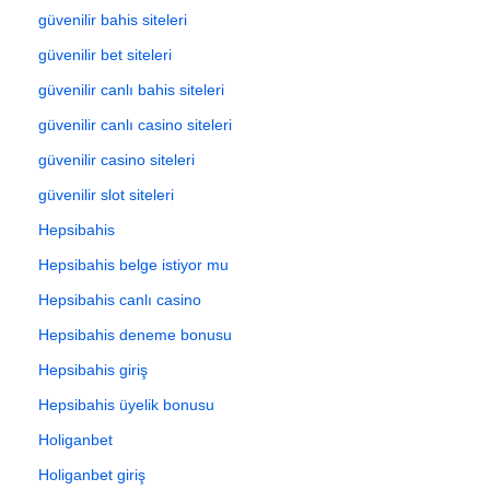
güvenilir bahis siteleri
güvenilir bet siteleri
güvenilir canlı bahis siteleri
güvenilir canlı casino siteleri
güvenilir casino siteleri
güvenilir slot siteleri
Hepsibahis
Hepsibahis belge istiyor mu
Hepsibahis canlı casino
Hepsibahis deneme bonusu
Hepsibahis giriş
Hepsibahis üyelik bonusu
Holiganbet
Holiganbet giriş