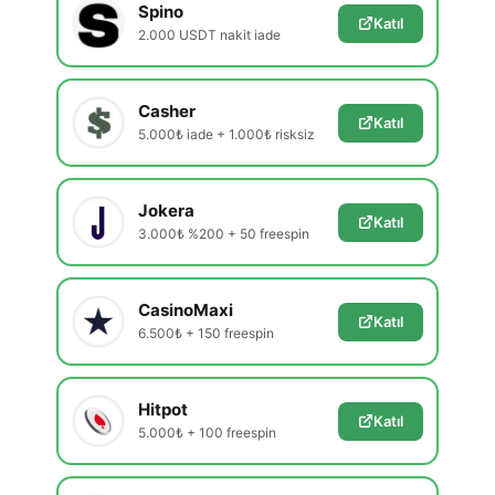
Spino
Katıl
2.000 USDT nakit iade
Casher
Katıl
5.000₺ iade + 1.000₺ risksiz
Jokera
Katıl
3.000₺ %200 + 50 freespin
CasinoMaxi
Katıl
6.500₺ + 150 freespin
Hitpot
Katıl
5.000₺ + 100 freespin