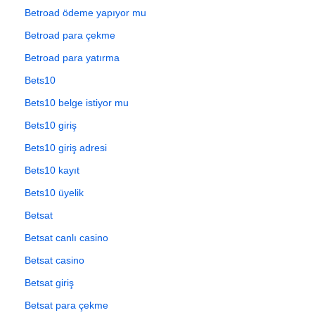
Betroad ödeme yapıyor mu
Betroad para çekme
Betroad para yatırma
Bets10
Bets10 belge istiyor mu
Bets10 giriş
Bets10 giriş adresi
Bets10 kayıt
Bets10 üyelik
Betsat
Betsat canlı casino
Betsat casino
Betsat giriş
Betsat para çekme