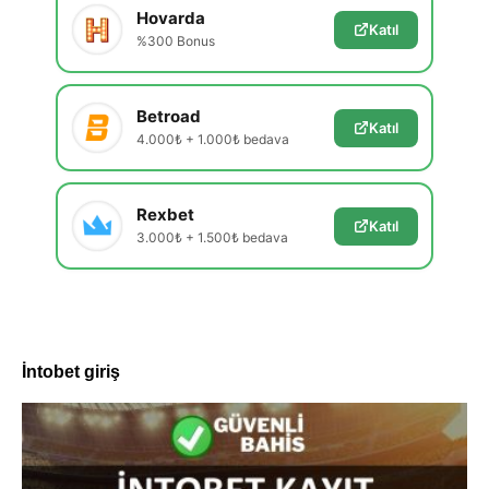
Hovarda
Katıl
%300 Bonus
Betroad
Katıl
4.000₺ + 1.000₺ bedava
Rexbet
Katıl
3.000₺ + 1.500₺ bedava
İntobet giriş