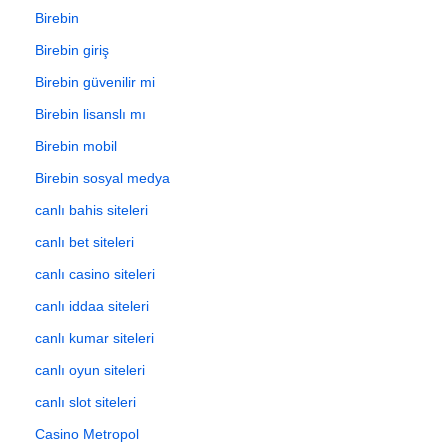
Birebin
Birebin giriş
Birebin güvenilir mi
Birebin lisanslı mı
Birebin mobil
Birebin sosyal medya
canlı bahis siteleri
canlı bet siteleri
canlı casino siteleri
canlı iddaa siteleri
canlı kumar siteleri
canlı oyun siteleri
canlı slot siteleri
Casino Metropol