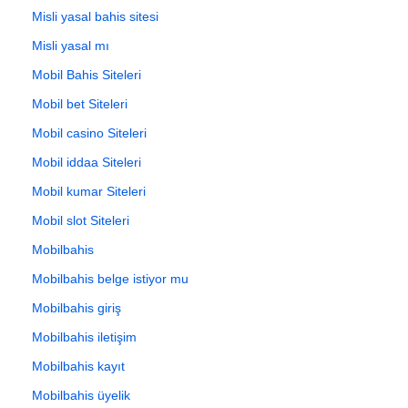
Misli yasal bahis sitesi
Misli yasal mı
Mobil Bahis Siteleri
Mobil bet Siteleri
Mobil casino Siteleri
Mobil iddaa Siteleri
Mobil kumar Siteleri
Mobil slot Siteleri
Mobilbahis
Mobilbahis belge istiyor mu
Mobilbahis giriş
Mobilbahis iletişim
Mobilbahis kayıt
Mobilbahis üyelik