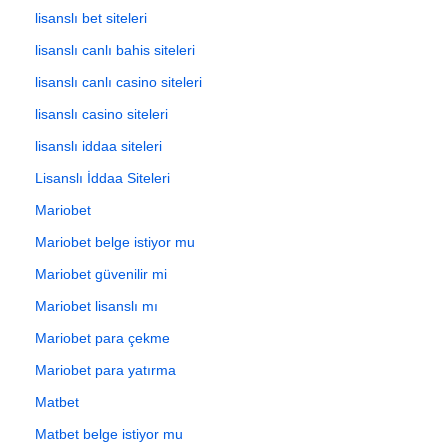
lisanslı bet siteleri
lisanslı canlı bahis siteleri
lisanslı canlı casino siteleri
lisanslı casino siteleri
lisanslı iddaa siteleri
Lisanslı İddaa Siteleri
Mariobet
Mariobet belge istiyor mu
Mariobet güvenilir mi
Mariobet lisanslı mı
Mariobet para çekme
Mariobet para yatırma
Matbet
Matbet belge istiyor mu