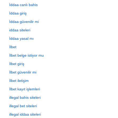
İddaa canlı bahis
İddaa giriş
İddaa güvenilir mi
iddaa siteleri
İddaa yasal mı
İlbet
İlbet belge istiyor mu
İlbet giriş
İlbet güvenilir mi
İlbet iletişim
İlbet kayıt işlemleri
illegal bahis siteleri
illegal bet siteleri
illegal iddaa siteleri