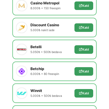
Casino Metropol
Katıl
8.000₺ + 150 freespin
Discount Casino
Katıl
5.000₺ nakit iade
Betelli
Katıl
5.050₺ + 500₺ bedava
Betchip
Katıl
6.000₺ + 80 freespin
Winnit
Katıl
5.000₺ + 500₺ bedava