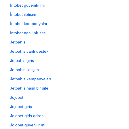
İntobet güvenilir mi
İntobet iletişim
İntobet kampanyaları
İntobet nasıl bir site
Jetbahis
Jetbahis canlı destek
Jetbahis giriş
Jetbahis iletişim
Jetbahis kampanyaları
Jetbahis nasıl bir site
Jojobet
Jojobet giriş
Jojobet giriş adresi
Jojobet güvenilir mi