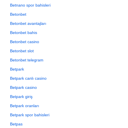
Betnano spor bahisleri
Betonbet
Betonbet avantajları
Betonbet bahis
Betonbet casino
Betonbet slot
Betonbet telegram
Betpark
Betpark canlı casino
Betpark casino
Betpark giriş
Betpark oranları
Betpark spor bahisleri
Betpas