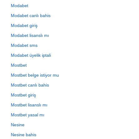
Modabet
Modabet canlı bahis
Modabet giriş
Modabet lisanslı mı
Modabet sms
Modabet üyelik iptali
Mostbet
Mostbet belge istiyor mu
Mostbet canlı bahis
Mostbet giriş
Mostbet lisanslı mı
Mostbet yasal mı
Nesine
Nesine bahis