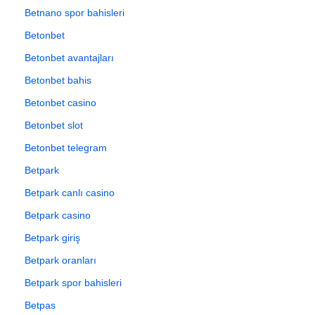
Betnano spor bahisleri
Betonbet
Betonbet avantajları
Betonbet bahis
Betonbet casino
Betonbet slot
Betonbet telegram
Betpark
Betpark canlı casino
Betpark casino
Betpark giriş
Betpark oranları
Betpark spor bahisleri
Betpas