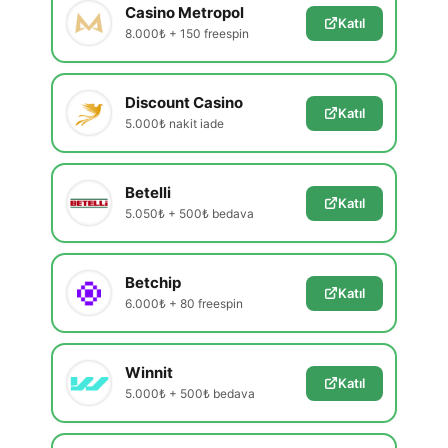
Casino Metropol
Katıl
8.000₺ + 150 freespin
Discount Casino
Katıl
5.000₺ nakit iade
Betelli
Katıl
5.050₺ + 500₺ bedava
Betchip
Katıl
6.000₺ + 80 freespin
Winnit
Katıl
5.000₺ + 500₺ bedava