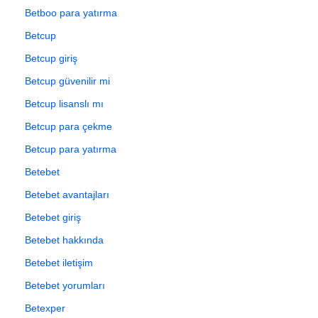
Betboo para yatırma
Betcup
Betcup giriş
Betcup güvenilir mi
Betcup lisanslı mı
Betcup para çekme
Betcup para yatırma
Betebet
Betebet avantajları
Betebet giriş
Betebet hakkında
Betebet iletişim
Betebet yorumları
Betexper