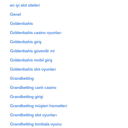
en iyi slot siteleri
Genel
Goldenbahis
Goldenbahis casino oyunları
Goldenbahis giriş
Goldenbahis güvenilir mi
Goldenbahis mobil giriş
Goldenbahis slot oyunları
Grandbetting
Grandbetting canlı casino
Grandbetting girişi
Grandbetting müşteri hizmetleri
Grandbetting slot oyunları
Grandbetting tombala oyunu