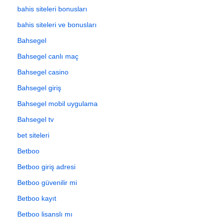
bahis siteleri bonusları
bahis siteleri ve bonusları
Bahsegel
Bahsegel canlı maç
Bahsegel casino
Bahsegel giriş
Bahsegel mobil uygulama
Bahsegel tv
bet siteleri
Betboo
Betboo giriş adresi
Betboo güvenilir mi
Betboo kayıt
Betboo lisanslı mı