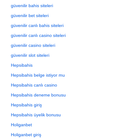
güvenilir bahis siteleri
güvenilir bet siteleri
güvenilir canlı bahis siteleri
güvenilir canlı casino siteleri
güvenilir casino siteleri
güvenilir slot siteleri
Hepsibahis
Hepsibahis belge istiyor mu
Hepsibahis canlı casino
Hepsibahis deneme bonusu
Hepsibahis giriş
Hepsibahis üyelik bonusu
Holiganbet
Holiganbet giriş