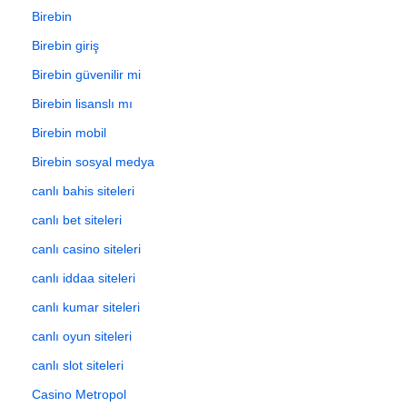
Birebin
Birebin giriş
Birebin güvenilir mi
Birebin lisanslı mı
Birebin mobil
Birebin sosyal medya
canlı bahis siteleri
canlı bet siteleri
canlı casino siteleri
canlı iddaa siteleri
canlı kumar siteleri
canlı oyun siteleri
canlı slot siteleri
Casino Metropol