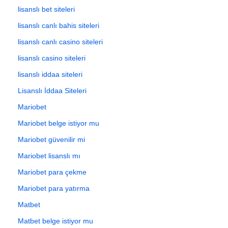
lisanslı bet siteleri
lisanslı canlı bahis siteleri
lisanslı canlı casino siteleri
lisanslı casino siteleri
lisanslı iddaa siteleri
Lisanslı İddaa Siteleri
Mariobet
Mariobet belge istiyor mu
Mariobet güvenilir mi
Mariobet lisanslı mı
Mariobet para çekme
Mariobet para yatırma
Matbet
Matbet belge istiyor mu