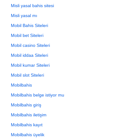
Misli yasal bahis sitesi
Misli yasal mı
Mobil Bahis Siteleri
Mobil bet Siteleri
Mobil casino Siteleri
Mobil iddaa Siteleri
Mobil kumar Siteleri
Mobil slot Siteleri
Mobilbahis
Mobilbahis belge istiyor mu
Mobilbahis giriş
Mobilbahis iletişim
Mobilbahis kayıt
Mobilbahis üyelik