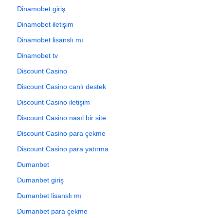
Dinamobet giriş
Dinamobet iletişim
Dinamobet lisanslı mı
Dinamobet tv
Discount Casino
Discount Casino canlı destek
Discount Casino iletişim
Discount Casino nasıl bir site
Discount Casino para çekme
Discount Casino para yatırma
Dumanbet
Dumanbet giriş
Dumanbet lisanslı mı
Dumanbet para çekme