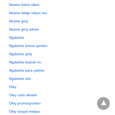
Nesine bahis sitesi
Nesine belge istiyor mu
Nesine giriş
Nesine giriş adresi
Ngsbahis
Ngsbahis bonus şartları
Ngsbahis giriş
Ngsbahis lisanslı mı
Ngsbahis para çekme
Ngsbahis slot
Oley
Oley canlı destek
Oley promosyonları
Oley sosyal medya