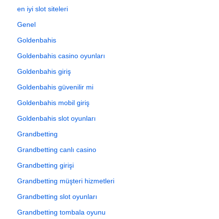
en iyi slot siteleri
Genel
Goldenbahis
Goldenbahis casino oyunları
Goldenbahis giriş
Goldenbahis güvenilir mi
Goldenbahis mobil giriş
Goldenbahis slot oyunları
Grandbetting
Grandbetting canlı casino
Grandbetting girişi
Grandbetting müşteri hizmetleri
Grandbetting slot oyunları
Grandbetting tombala oyunu