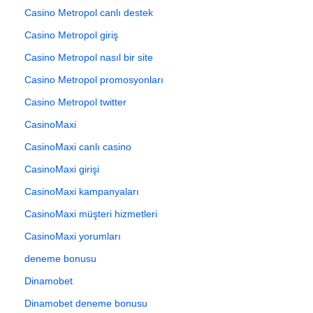
Casino Metropol canlı destek
Casino Metropol giriş
Casino Metropol nasıl bir site
Casino Metropol promosyonları
Casino Metropol twitter
CasinoMaxi
CasinoMaxi canlı casino
CasinoMaxi girişi
CasinoMaxi kampanyaları
CasinoMaxi müşteri hizmetleri
CasinoMaxi yorumları
deneme bonusu
Dinamobet
Dinamobet deneme bonusu