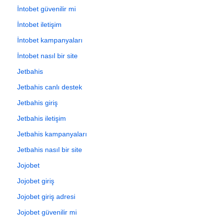
İntobet güvenilir mi
İntobet iletişim
İntobet kampanyaları
İntobet nasıl bir site
Jetbahis
Jetbahis canlı destek
Jetbahis giriş
Jetbahis iletişim
Jetbahis kampanyaları
Jetbahis nasıl bir site
Jojobet
Jojobet giriş
Jojobet giriş adresi
Jojobet güvenilir mi