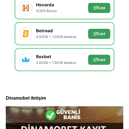
Hovarda
Katıl
%300 Bonus
Betroad
Katıl
4.000₺ + 1.000₺ bedava
Rexbet
Katıl
3.000₺ + 1.500₺ bedava
Dinamobet iletişim