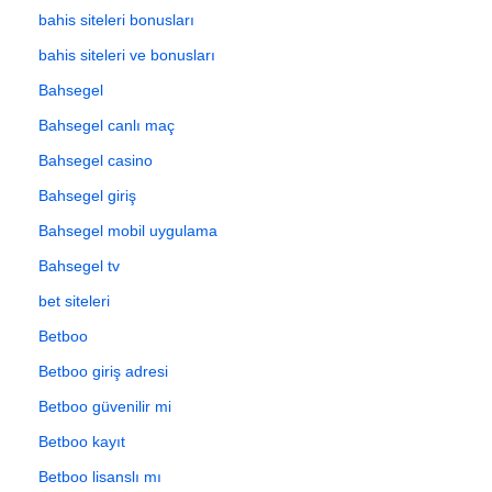
bahis siteleri bonusları
bahis siteleri ve bonusları
Bahsegel
Bahsegel canlı maç
Bahsegel casino
Bahsegel giriş
Bahsegel mobil uygulama
Bahsegel tv
bet siteleri
Betboo
Betboo giriş adresi
Betboo güvenilir mi
Betboo kayıt
Betboo lisanslı mı