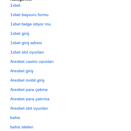
1xbet
1xbet başvuru formu
1xbet belge istiyor mu
1xbet giriş
1xbet giriş adresi
1xbet slot oyunları
Aresbet casino oyunları
Aresbet giriş
Aresbet mobil giriş
Aresbet para çekme
Aresbet para yatırma
Aresbet slot oyunları
bahis
bahis siteleri