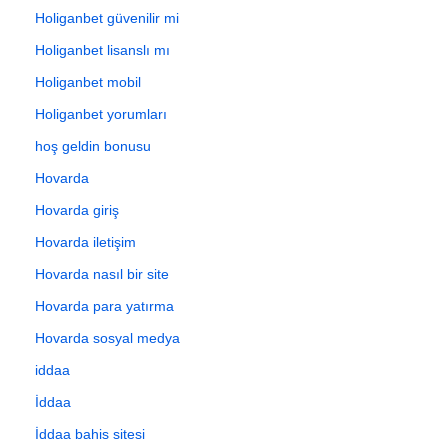
Holiganbet güvenilir mi
Holiganbet lisanslı mı
Holiganbet mobil
Holiganbet yorumları
hoş geldin bonusu
Hovarda
Hovarda giriş
Hovarda iletişim
Hovarda nasıl bir site
Hovarda para yatırma
Hovarda sosyal medya
iddaa
İddaa
İddaa bahis sitesi