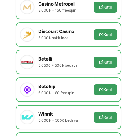
Casino Metropol
Katıl
8.000₺ + 150 freespin
Discount Casino
Katıl
5.000₺ nakit iade
Betelli
Katıl
5.050₺ + 500₺ bedava
Betchip
Katıl
6.000₺ + 80 freespin
Winnit
Katıl
5.000₺ + 500₺ bedava