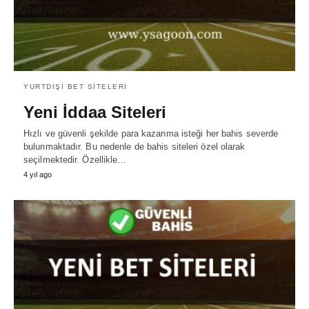
YURTDIŞI BET SITELERI
Yeni İddaa Siteleri
Hızlı ve güvenli şekilde para kazanma isteği her bahis severde
bulunmaktadır. Bu nedenle de bahis siteleri özel olarak
seçilmektedir. Özellikle…
4 yıl ago