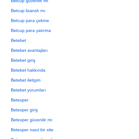
Betcup güvenilir mi
Betcup lisanslı mı
Betcup para çekme
Betcup para yatırma
Betebet
Betebet avantajları
Betebet giriş
Betebet hakkında
Betebet iletişim
Betebet yorumları
Betexper
Betexper giriş
Betexper güvenilir mi
Betexper nasıl bir site