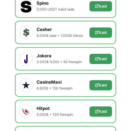
Spino
Katıl
2.000 USDT nakit iade
Casher
Katıl
5.000₺ iade + 1.000₺ risksiz
Jokera
Katıl
3.000₺ %200 + 50 freespin
CasinoMaxi
Katıl
6.500₺ + 150 freespin
Hitpot
Katıl
5.000₺ + 100 freespin