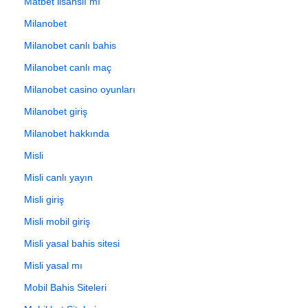
Matbet lisanslı mı
Milanobet
Milanobet canlı bahis
Milanobet canlı maç
Milanobet casino oyunları
Milanobet giriş
Milanobet hakkında
Misli
Misli canlı yayın
Misli giriş
Misli mobil giriş
Misli yasal bahis sitesi
Misli yasal mı
Mobil Bahis Siteleri