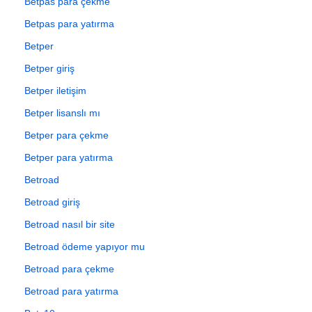
Betpas para çekme
Betpas para yatırma
Betper
Betper giriş
Betper iletişim
Betper lisanslı mı
Betper para çekme
Betper para yatırma
Betroad
Betroad giriş
Betroad nasıl bir site
Betroad ödeme yapıyor mu
Betroad para çekme
Betroad para yatırma