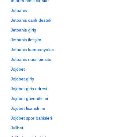
İntobet nasıl bir site
Jetbahis
Jetbahis canlı destek
Jetbahis giriş
Jetbahis iletişim
Jetbahis kampanyaları
Jetbahis nasıl bir site
Jojobet
Jojobet giriş
Jojobet giriş adresi
Jojobet güvenilir mi
Jojobet lisanslı mı
Jojobet spor bahisleri
Julibet