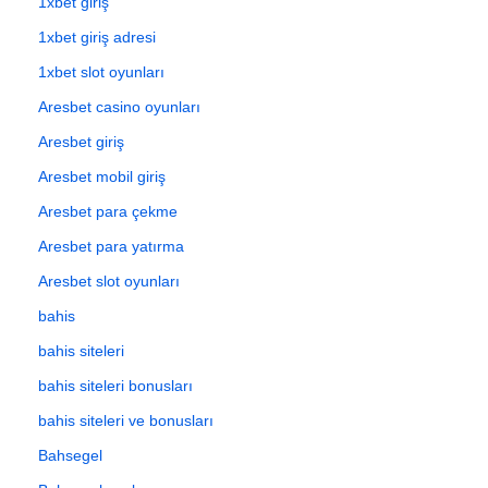
1xbet giriş
1xbet giriş adresi
1xbet slot oyunları
Aresbet casino oyunları
Aresbet giriş
Aresbet mobil giriş
Aresbet para çekme
Aresbet para yatırma
Aresbet slot oyunları
bahis
bahis siteleri
bahis siteleri bonusları
bahis siteleri ve bonusları
Bahsegel