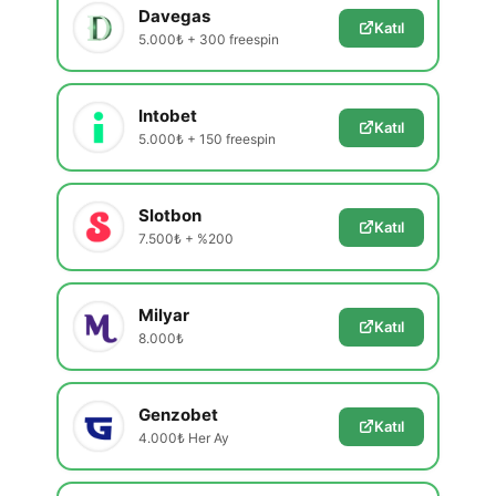
Davegas
Katıl
5.000₺ + 300 freespin
Intobet
Katıl
5.000₺ + 150 freespin
Slotbon
Katıl
7.500₺ + %200
Milyar
Katıl
8.000₺
Genzobet
Katıl
4.000₺ Her Ay