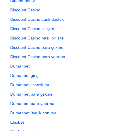
Dinamobet tv
Discount Casino
Discount Casino canlı destek
Discount Casino iletişim
Discount Casino nasıl bir site
Discount Casino para çekme
Discount Casino para yatırma
Dumanbet
Dumanbet giriş
Dumanbet lisanslı mı
Dumanbet para çekme
Dumanbet para yatırma
Dumanbet üyelik bonusu
Elexbet