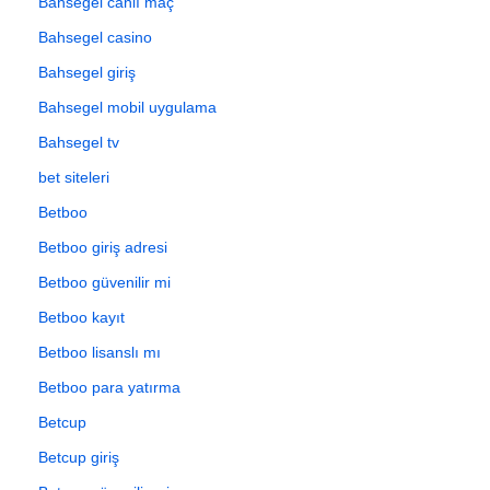
Bahsegel canlı maç
Bahsegel casino
Bahsegel giriş
Bahsegel mobil uygulama
Bahsegel tv
bet siteleri
Betboo
Betboo giriş adresi
Betboo güvenilir mi
Betboo kayıt
Betboo lisanslı mı
Betboo para yatırma
Betcup
Betcup giriş