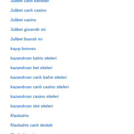
Julibet canlı bahisler
Julibet canlı casino
Julibet casino
Julibet güvenilir mi
Julibet lisanslı mı
kayıp bonusu
kazandıran bahis siteleri
kazandıran bet siteleri
kazandıran canlı bahis siteleri
kazandıran canlı casino siteleri
kazandıran casino siteleri
kazandıran slot siteleri
Klasbahis
Klasbahis canlı destek