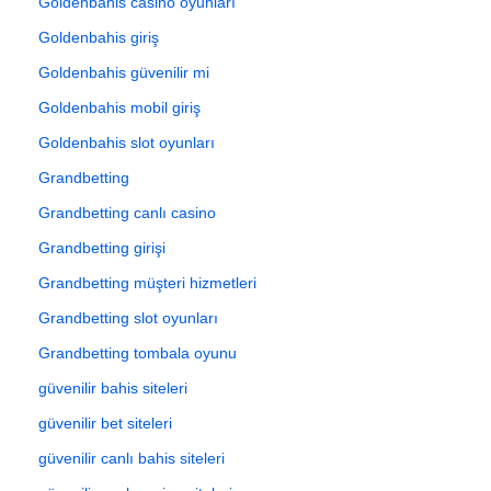
Goldenbahis casino oyunları
Goldenbahis giriş
Goldenbahis güvenilir mi
Goldenbahis mobil giriş
Goldenbahis slot oyunları
Grandbetting
Grandbetting canlı casino
Grandbetting girişi
Grandbetting müşteri hizmetleri
Grandbetting slot oyunları
Grandbetting tombala oyunu
güvenilir bahis siteleri
güvenilir bet siteleri
güvenilir canlı bahis siteleri