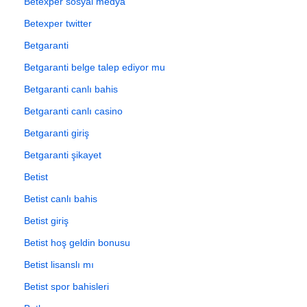
Betexper sosyal medya
Betexper twitter
Betgaranti
Betgaranti belge talep ediyor mu
Betgaranti canlı bahis
Betgaranti canlı casino
Betgaranti giriş
Betgaranti şikayet
Betist
Betist canlı bahis
Betist giriş
Betist hoş geldin bonusu
Betist lisanslı mı
Betist spor bahisleri