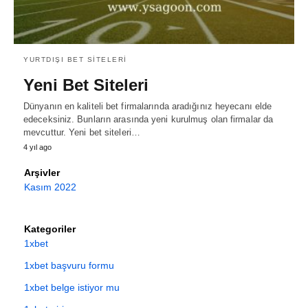
YURTDIŞI BET SITELERI
Yeni Bet Siteleri
Dünyanın en kaliteli bet firmalarında aradığınız heyecanı elde
edeceksiniz. Bunların arasında yeni kurulmuş olan firmalar da
mevcuttur. Yeni bet siteleri…
4 yıl ago
Arşivler
Kasım 2022
Kategoriler
1xbet
1xbet başvuru formu
1xbet belge istiyor mu