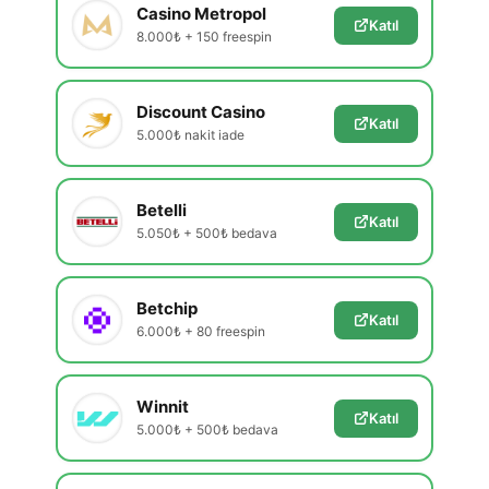
Casino Metropol
Katıl
8.000₺ + 150 freespin
Discount Casino
Katıl
5.000₺ nakit iade
Betelli
Katıl
5.050₺ + 500₺ bedava
Betchip
Katıl
6.000₺ + 80 freespin
Winnit
Katıl
5.000₺ + 500₺ bedava