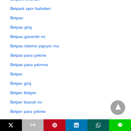
Betpark spor bahisleri
Betpas
Betpas giriş
Betpas güvenilir mi
Betpas ödeme yapıyor mu
Betpas para çekme
Betpas para yatırma
Betper
Betper giriş
Betper iletişim
Betper lisanslı mı
Betper para çekme
Betper para yatırma
L
Betroad