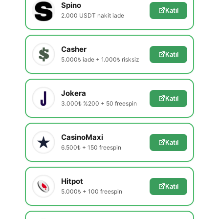
Spino
Katıl
2.000 USDT nakit iade
Casher
Katıl
5.000₺ iade + 1.000₺ risksiz
Jokera
Katıl
3.000₺ %200 + 50 freespin
CasinoMaxi
Katıl
6.500₺ + 150 freespin
Hitpot
Katıl
5.000₺ + 100 freespin