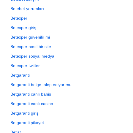
Betebet yorumları
Betexper
Betexper giriş
Betexper güvenilir mi
Betexper nasıl bir site
Betexper sosyal medya
Betexper twitter
Betgaranti
Betgaranti belge talep ediyor mu
Betgaranti canlı bahis
Betgaranti canlı casino
Betgaranti giriş
Betgaranti şikayet
Betist