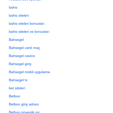
bahis
bahis siteleri
bahis siteleri bonusları
bahis siteleri ve bonusları
Bahsegel
Bahsegel canlı maç
Bahsegel casino
Bahsegel giriş
Bahsegel mobil uygulama
Bahsegel tv
bet siteleri
Betboo
Betboo giriş adresi
Betboo güvenilir mi