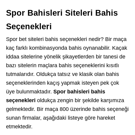
Spor Bahisleri Siteleri Bahis
Seçenekleri
Spor bet siteleri bahis seçenekleri nedir? Bir maça
kaç farklı kombinasyonda bahis oynanabilir. Kaçak
iddaa sitelerine yönelik şikayetlerden bir tanesi de
bazı sitelerin maçlara bahis seçeneklerini kısıtlı
tutmalarıdır. Oldukça tatsız ve klasik olan bahis
seçeneklerinden kaçış yapmak isteyen pek çok
üye bulunmaktadır.
Spor bahisleri bahis
seçenekleri
oldukça zengin bir şekilde karşımıza
gelmektedir. Bir maça 800 üzerinde bahis seçeneği
sunan firmalar, aşağıdaki listeye göre hareket
etmektedir.