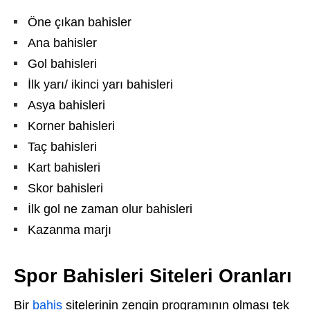
Öne çıkan bahisler
Ana bahisler
Gol bahisleri
İlk yarı/ ikinci yarı bahisleri
Asya bahisleri
Korner bahisleri
Taç bahisleri
Kart bahisleri
Skor bahisleri
İlk gol ne zaman olur bahisleri
Kazanma marjı
Spor Bahisleri Siteleri Oranları
Bir
bahis
sitelerinin zengin programının olması tek