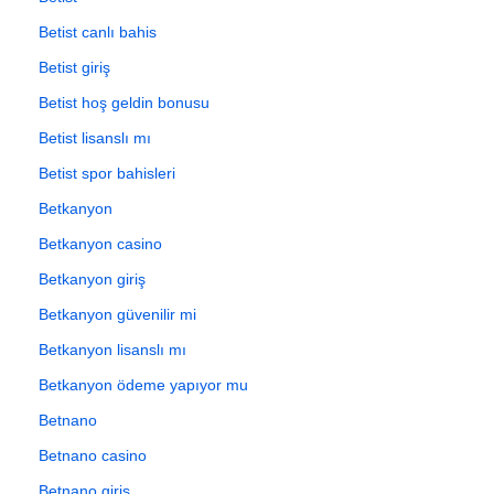
Betist canlı bahis
Betist giriş
Betist hoş geldin bonusu
Betist lisanslı mı
Betist spor bahisleri
Betkanyon
Betkanyon casino
Betkanyon giriş
Betkanyon güvenilir mi
Betkanyon lisanslı mı
Betkanyon ödeme yapıyor mu
Betnano
Betnano casino
Betnano giriş