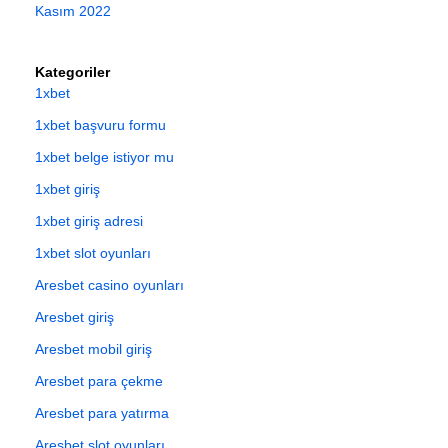
Kasım 2022
Kategoriler
1xbet
1xbet başvuru formu
1xbet belge istiyor mu
1xbet giriş
1xbet giriş adresi
1xbet slot oyunları
Aresbet casino oyunları
Aresbet giriş
Aresbet mobil giriş
Aresbet para çekme
Aresbet para yatırma
Aresbet slot oyunları