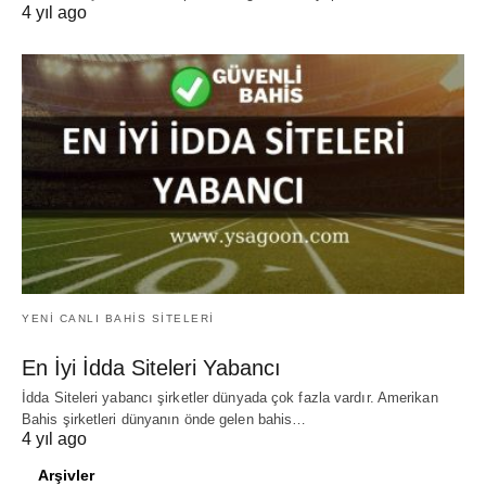
4 yıl ago
YENI CANLI BAHIS SITELERI
En İyi İdda Siteleri Yabancı
İdda Siteleri yabancı şirketler dünyada çok fazla vardır. Amerikan
Bahis şirketleri dünyanın önde gelen bahis…
4 yıl ago
Arşivler