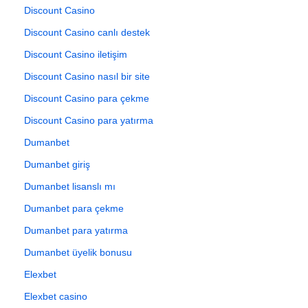
Discount Casino
Discount Casino canlı destek
Discount Casino iletişim
Discount Casino nasıl bir site
Discount Casino para çekme
Discount Casino para yatırma
Dumanbet
Dumanbet giriş
Dumanbet lisanslı mı
Dumanbet para çekme
Dumanbet para yatırma
Dumanbet üyelik bonusu
Elexbet
Elexbet casino