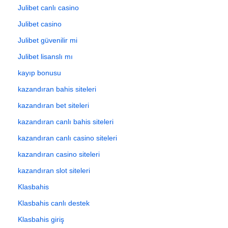
Julibet canlı casino
Julibet casino
Julibet güvenilir mi
Julibet lisanslı mı
kayıp bonusu
kazandıran bahis siteleri
kazandıran bet siteleri
kazandıran canlı bahis siteleri
kazandıran canlı casino siteleri
kazandıran casino siteleri
kazandıran slot siteleri
Klasbahis
Klasbahis canlı destek
Klasbahis giriş