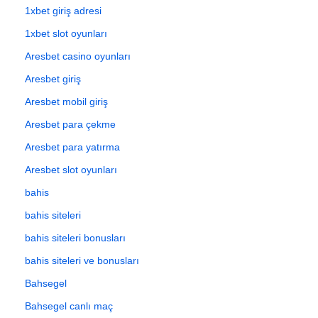
1xbet giriş adresi
1xbet slot oyunları
Aresbet casino oyunları
Aresbet giriş
Aresbet mobil giriş
Aresbet para çekme
Aresbet para yatırma
Aresbet slot oyunları
bahis
bahis siteleri
bahis siteleri bonusları
bahis siteleri ve bonusları
Bahsegel
Bahsegel canlı maç