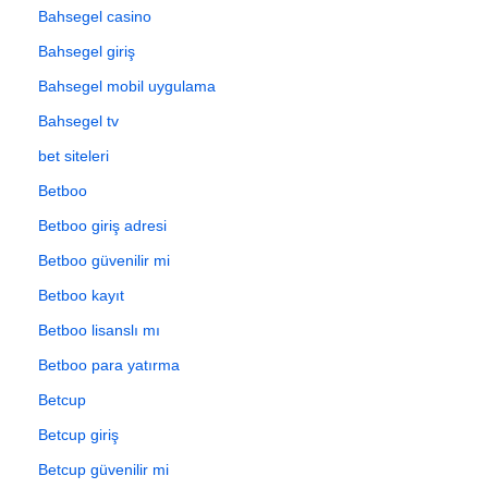
Bahsegel casino
Bahsegel giriş
Bahsegel mobil uygulama
Bahsegel tv
bet siteleri
Betboo
Betboo giriş adresi
Betboo güvenilir mi
Betboo kayıt
Betboo lisanslı mı
Betboo para yatırma
Betcup
Betcup giriş
Betcup güvenilir mi