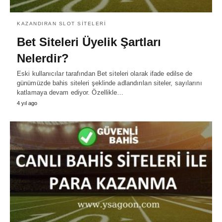
KAZANDIRAN SLOT SITELERI
Bet Siteleri Üyelik Şartları
Nelerdir?
Eski kullanıcılar tarafından Bet siteleri olarak ifade edilse de
günümüzde bahis siteleri şeklinde adlandırılan siteler, sayılarını
katlamaya devam ediyor. Özellikle…
4 yıl ago