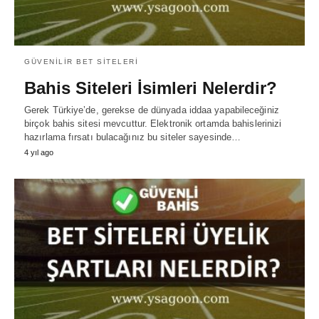
GÜVENILIR BET SITELERI
Bahis Siteleri İsimleri Nelerdir?
Gerek Türkiye’de, gerekse de dünyada iddaa yapabileceğiniz
birçok bahis sitesi mevcuttur. Elektronik ortamda bahislerinizi
hazırlama fırsatı bulacağınız bu siteler sayesinde…
4 yıl ago