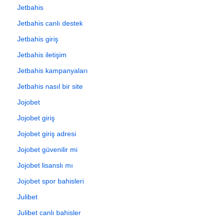
Jetbahis
Jetbahis canlı destek
Jetbahis giriş
Jetbahis iletişim
Jetbahis kampanyaları
Jetbahis nasıl bir site
Jojobet
Jojobet giriş
Jojobet giriş adresi
Jojobet güvenilir mi
Jojobet lisanslı mı
Jojobet spor bahisleri
Julibet
Julibet canlı bahisler