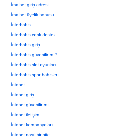
İmajbet giriş adresi
İmajbet üyelik bonusu
İnterbahis
İnterbahis canlı destek
İnterbahis giriş
İnterbahis güvenilir mi?
İnterbahis slot oyunları
İnterbahis spor bahisleri
İntobet
İntobet giriş
İntobet güvenilir mi
İntobet iletişim
İntobet kampanyaları
İntobet nasıl bir site