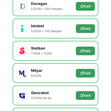
Davegas
Katıl
5.000₺ + 300 freespin
Intobet
Katıl
5.000₺ + 150 freespin
Slotbon
Katıl
7.500₺ + %200
Milyar
Katıl
8.000₺
Genzobet
Katıl
4.000₺ Her Ay