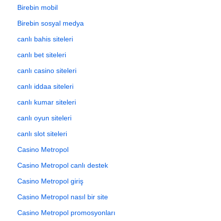
Birebin mobil
Birebin sosyal medya
canlı bahis siteleri
canlı bet siteleri
canlı casino siteleri
canlı iddaa siteleri
canlı kumar siteleri
canlı oyun siteleri
canlı slot siteleri
Casino Metropol
Casino Metropol canlı destek
Casino Metropol giriş
Casino Metropol nasıl bir site
Casino Metropol promosyonları