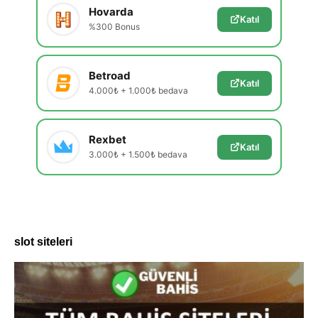
Hovarda
Katıl
%300 Bonus
Betroad
Katıl
4.000₺ + 1.000₺ bedava
Rexbet
Katıl
3.000₺ + 1.500₺ bedava
slot siteleri