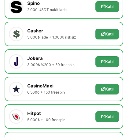
Spino
Katıl
2.000 USDT nakit iade
Casher
Katıl
5.000₺ iade + 1.000₺ risksiz
Jokera
Katıl
3.000₺ %200 + 50 freespin
CasinoMaxi
Katıl
6.500₺ + 150 freespin
Hitpot
Katıl
5.000₺ + 100 freespin