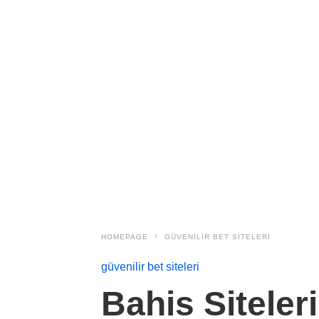
HOMEPAGE
GÜVENILIR BET SITELERI
güvenilir bet siteleri
Bahis Siteleri