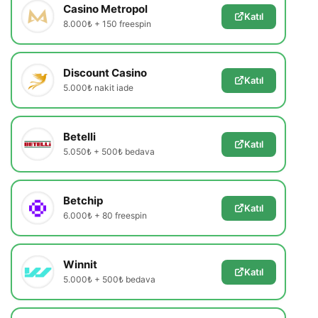
Casino Metropol
Katıl
8.000₺ + 150 freespin
Discount Casino
Katıl
5.000₺ nakit iade
Betelli
Katıl
5.050₺ + 500₺ bedava
Betchip
Katıl
6.000₺ + 80 freespin
Winnit
Katıl
5.000₺ + 500₺ bedava