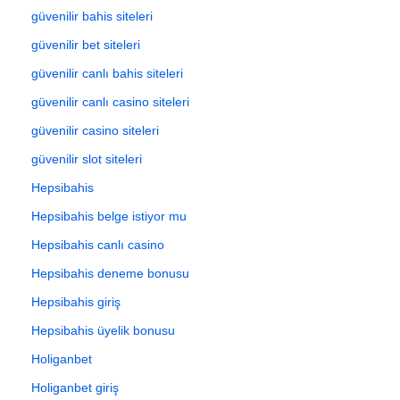
güvenilir bahis siteleri
güvenilir bet siteleri
güvenilir canlı bahis siteleri
güvenilir canlı casino siteleri
güvenilir casino siteleri
güvenilir slot siteleri
Hepsibahis
Hepsibahis belge istiyor mu
Hepsibahis canlı casino
Hepsibahis deneme bonusu
Hepsibahis giriş
Hepsibahis üyelik bonusu
Holiganbet
Holiganbet giriş