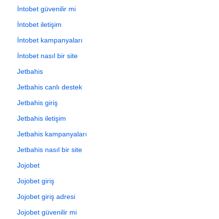
İntobet güvenilir mi
İntobet iletişim
İntobet kampanyaları
İntobet nasıl bir site
Jetbahis
Jetbahis canlı destek
Jetbahis giriş
Jetbahis iletişim
Jetbahis kampanyaları
Jetbahis nasıl bir site
Jojobet
Jojobet giriş
Jojobet giriş adresi
Jojobet güvenilir mi