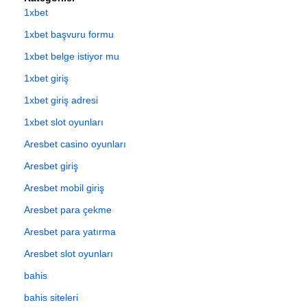
1xbet
1xbet başvuru formu
1xbet belge istiyor mu
1xbet giriş
1xbet giriş adresi
1xbet slot oyunları
Aresbet casino oyunları
Aresbet giriş
Aresbet mobil giriş
Aresbet para çekme
Aresbet para yatırma
Aresbet slot oyunları
bahis
bahis siteleri