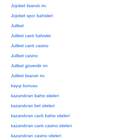
Jojobet lisanslı mı
Jojobet spor bahisleri
Julibet
Julibet canlı bahisler
Julibet canlı casino
Julibet casino
Julibet güvenilir mi
Julibet lisanslı mı
kayıp bonusu
kazandıran bahis siteleri
kazandıran bet siteleri
kazandıran canlı bahis siteleri
kazandıran canlı casino siteleri
kazandıran casino siteleri