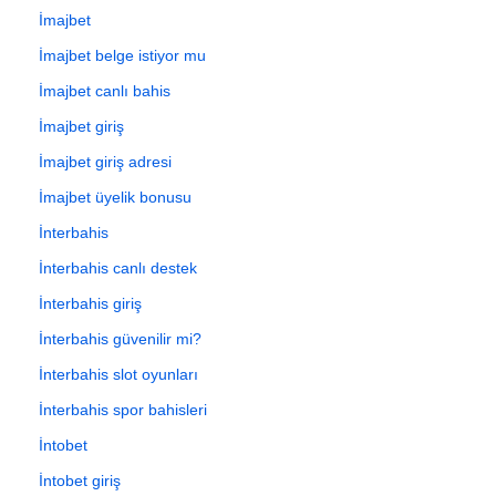
İmajbet
İmajbet belge istiyor mu
İmajbet canlı bahis
İmajbet giriş
İmajbet giriş adresi
İmajbet üyelik bonusu
İnterbahis
İnterbahis canlı destek
İnterbahis giriş
İnterbahis güvenilir mi?
İnterbahis slot oyunları
İnterbahis spor bahisleri
İntobet
İntobet giriş