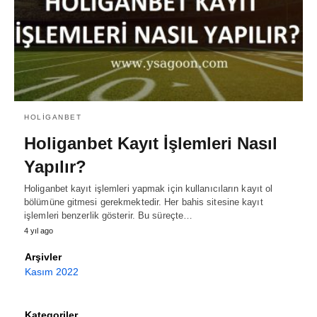
HOLIGANBET
Holiganbet Kayıt İşlemleri Nasıl
Yapılır?
Holiganbet kayıt işlemleri yapmak için kullanıcıların kayıt ol
bölümüne gitmesi gerekmektedir. Her bahis sitesine kayıt
işlemleri benzerlik gösterir. Bu süreçte…
4 yıl ago
Arşivler
Kasım 2022
Kategoriler