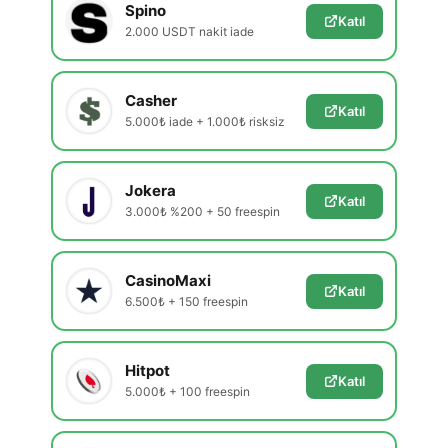
Spino
Katıl
2.000 USDT nakit iade
Casher
Katıl
5.000₺ iade + 1.000₺ risksiz
Jokera
Katıl
3.000₺ %200 + 50 freespin
CasinoMaxi
Katıl
6.500₺ + 150 freespin
Hitpot
Katıl
5.000₺ + 100 freespin