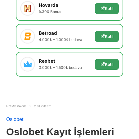
Hovarda
Katıl
%300 Bonus
Betroad
Katıl
4.000₺ + 1.000₺ bedava
Rexbet
Katıl
3.000₺ + 1.500₺ bedava
HOMEPAGE
OSLOBET
Oslobet
Oslobet Kayıt İşlemleri