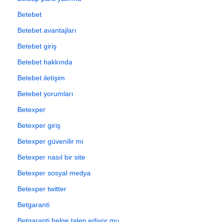
Betebet
Betebet avantajları
Betebet giriş
Betebet hakkında
Betebet iletişim
Betebet yorumları
Betexper
Betexper giriş
Betexper güvenilir mi
Betexper nasıl bir site
Betexper sosyal medya
Betexper twitter
Betgaranti
Betgaranti belge talep ediyor mu