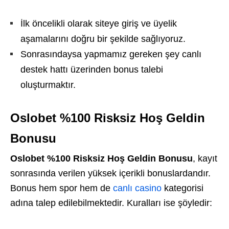
İlk öncelikli olarak siteye giriş ve üyelik
aşamalarını doğru bir şekilde sağlıyoruz.
Sonrasındaysa yapmamız gereken şey canlı
destek hattı üzerinden bonus talebi
oluşturmaktır.
Oslobet %100 Risksiz Hoş Geldin
Bonusu
Oslobet %100 Risksiz Hoş Geldin Bonusu
, kayıt
sonrasında verilen yüksek içerikli bonuslardandır.
Bonus hem spor hem de
canlı casino
kategorisi
adına talep edilebilmektedir. Kuralları ise şöyledir: