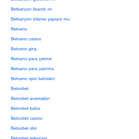
Betkanyon lisanslı mı
Betkanyon ödeme yapıyor mu
Betnano
Betnano casino
Betnano giriş
Betnano para çekme
Betnano para yatırma
Betnano spor bahisleri
Betonbet
Betonbet avantajları
Betonbet bahis
Betonbet casino
Betonbet slot
Betonbet telegram