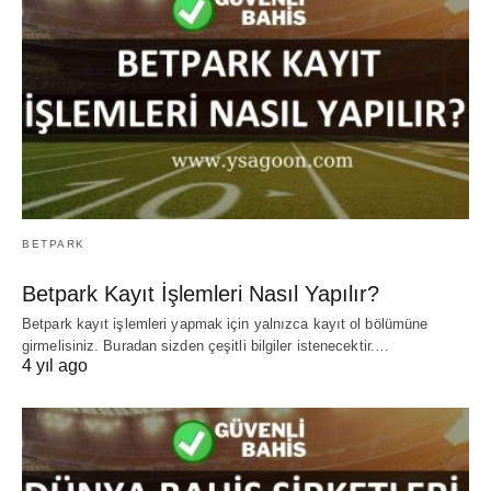
BETPARK
Betpark Kayıt İşlemleri Nasıl Yapılır?
Betpark kayıt işlemleri yapmak için yalnızca kayıt ol bölümüne
girmelisiniz. Buradan sizden çeşitli bilgiler istenecektir.…
4 yıl ago