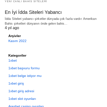
YENI CANLI BAHIS SITELERI
En İyi İdda Siteleri Yabancı
İdda Siteleri yabancı şirketler dünyada çok fazla vardır. Amerikan
Bahis şirketleri dünyanın önde gelen bahis…
4 yıl ago
Arşivler
Kasım 2022
Kategoriler
1xbet
1xbet başvuru formu
1xbet belge istiyor mu
1xbet giriş
1xbet giriş adresi
1xbet slot oyunları
Aresbet casino oyunları