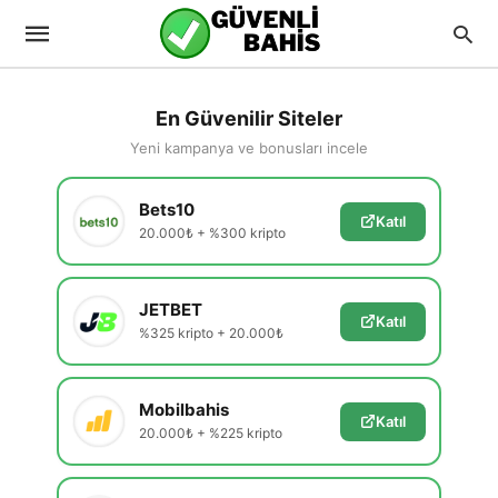
En Güvenilir Siteler
Yeni kampanya ve bonusları incele
Bets10
Katıl
20.000₺ + %300 kripto
JETBET
Katıl
%325 kripto + 20.000₺
Mobilbahis
Katıl
20.000₺ + %225 kripto