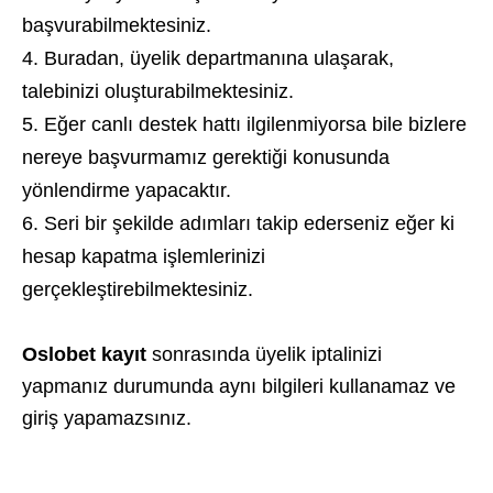
başvurabilmektesiniz.
Buradan, üyelik departmanına ulaşarak,
talebinizi oluşturabilmektesiniz.
Eğer canlı destek hattı ilgilenmiyorsa bile bizlere
nereye başvurmamız gerektiği konusunda
yönlendirme yapacaktır.
Seri bir şekilde adımları takip ederseniz eğer ki
hesap kapatma işlemlerinizi
gerçekleştirebilmektesiniz.
Oslobet kayıt
sonrasında üyelik iptalinizi
yapmanız durumunda aynı bilgileri kullanamaz ve
giriş yapamazsınız.