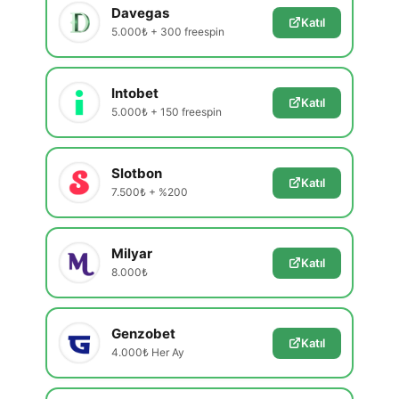
Davegas
Katıl
5.000₺ + 300 freespin
Intobet
Katıl
5.000₺ + 150 freespin
Slotbon
Katıl
7.500₺ + %200
Milyar
Katıl
8.000₺
Genzobet
Katıl
4.000₺ Her Ay