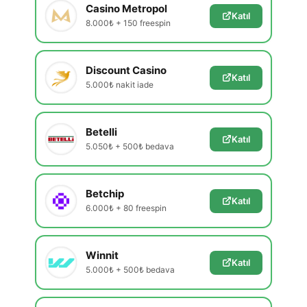
Casino Metropol
Katıl
8.000₺ + 150 freespin
Discount Casino
Katıl
5.000₺ nakit iade
Betelli
Katıl
5.050₺ + 500₺ bedava
Betchip
Katıl
6.000₺ + 80 freespin
Winnit
Katıl
5.000₺ + 500₺ bedava