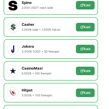
Spino
Katıl
2.000 USDT nakit iade
Casher
Katıl
5.000₺ iade + 1.000₺ risksiz
Jokera
Katıl
3.000₺ %200 + 50 freespin
CasinoMaxi
Katıl
6.500₺ + 150 freespin
Hitpot
Katıl
5.000₺ + 100 freespin