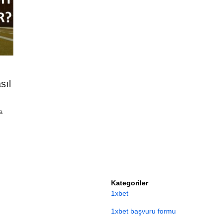
sıl
a
Kategoriler
1xbet
1xbet başvuru formu