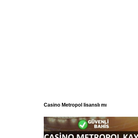
Casino Metropol lisanslı mı