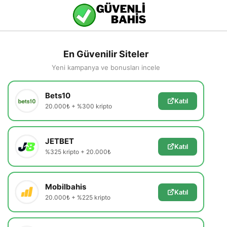
En Güvenilir Siteler
Yeni kampanya ve bonusları incele
Bets10
Katıl
20.000₺ + %300 kripto
JETBET
Katıl
%325 kripto + 20.000₺
Mobilbahis
Katıl
20.000₺ + %225 kripto