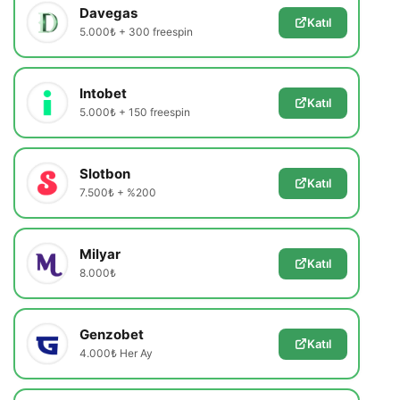
Davegas
Katıl
5.000₺ + 300 freespin
Intobet
Katıl
5.000₺ + 150 freespin
Slotbon
Katıl
7.500₺ + %200
Milyar
Katıl
8.000₺
Genzobet
Katıl
4.000₺ Her Ay