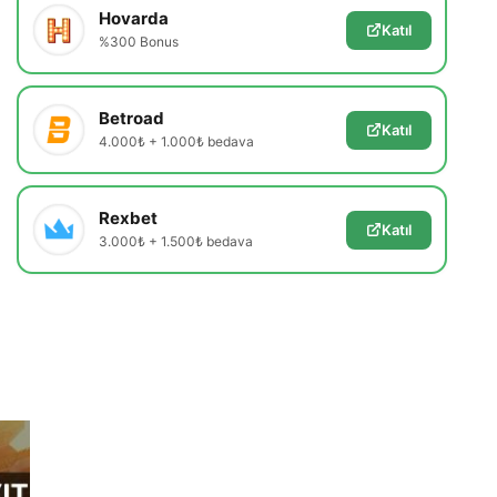
Hovarda
Katıl
%300 Bonus
Betroad
Katıl
4.000₺ + 1.000₺ bedava
Rexbet
Katıl
3.000₺ + 1.500₺ bedava