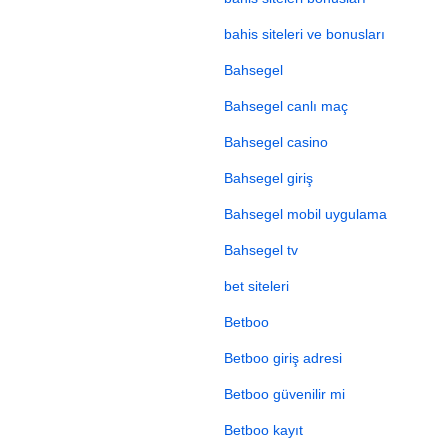
bahis siteleri ve bonusları
Bahsegel
Bahsegel canlı maç
Bahsegel casino
Bahsegel giriş
Bahsegel mobil uygulama
Bahsegel tv
bet siteleri
Betboo
Betboo giriş adresi
Betboo güvenilir mi
Betboo kayıt