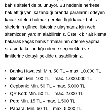
bahis siteleri de bulunuyor. Bu nedenle herkese
hak ettiği yani kazandığı oranda paralarını ödeyen
kaçak siteleri bulmak gerekir. İlgili kaçak bahis
sitelerinin güncel listesine ulaşmanız için web
sitemizden yardım alabilirsiniz. Üstelik bir alt kısma
bakarak kaçak bahis firmalarının ödeme yapma
sırasında kullandığı ödeme seçenekleri ve
limitlerine detaylı şekilde ulaşabilirsiniz.
Banka Havalesi: Min. 50 TL – max. 10.000 TL
Bitcoin: Min. 100 TL – max. 1.000.000 TL
Cepbank: Min. 50 TL – max. 5.000 TL
QR Kod: Min. 50 TL – max. 2.000 TL
Pep: Min. 15 TL – max. 1.500 TL
Papara: Min. 50 TL – max. 5.000 TL