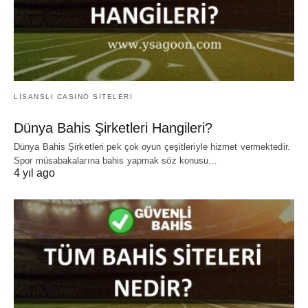
LISANSLI CASINO SITELERI
Dünya Bahis Şirketleri Hangileri?
Dünya Bahis Şirketleri pek çok oyun çeşitleriyle hizmet vermektedir.
Spor müsabakalarına bahis yapmak söz konusu…
4 yıl ago