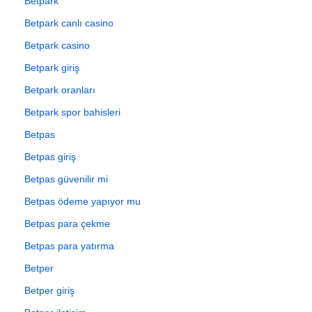
Betpark
Betpark canlı casino
Betpark casino
Betpark giriş
Betpark oranları
Betpark spor bahisleri
Betpas
Betpas giriş
Betpas güvenilir mi
Betpas ödeme yapıyor mu
Betpas para çekme
Betpas para yatırma
Betper
Betper giriş