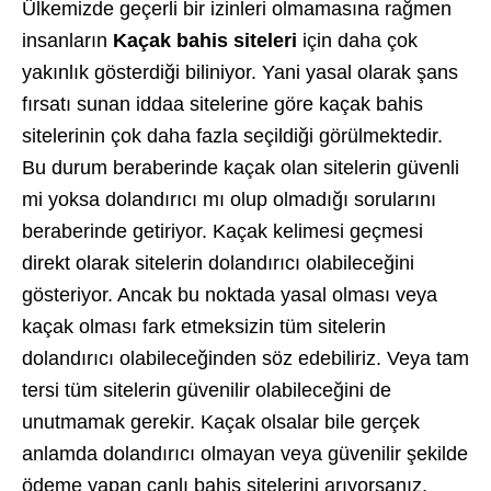
Ülkemizde geçerli bir izinleri olmamasına rağmen
insanların
Kaçak bahis siteleri
için daha çok
yakınlık gösterdiği biliniyor. Yani yasal olarak şans
fırsatı sunan iddaa sitelerine göre kaçak bahis
sitelerinin çok daha fazla seçildiği görülmektedir.
Bu durum beraberinde kaçak olan sitelerin güvenli
mi yoksa dolandırıcı mı olup olmadığı sorularını
beraberinde getiriyor. Kaçak kelimesi geçmesi
direkt olarak sitelerin dolandırıcı olabileceğini
gösteriyor. Ancak bu noktada yasal olması veya
kaçak olması fark etmeksizin tüm sitelerin
dolandırıcı olabileceğinden söz edebiliriz. Veya tam
tersi tüm sitelerin güvenilir olabileceğini de
unutmamak gerekir. Kaçak olsalar bile gerçek
anlamda dolandırıcı olmayan veya güvenilir şekilde
ödeme yapan canlı bahis sitelerini arıyorsanız,