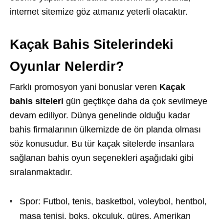
internet sitemize göz atmanız yeterli olacaktır.
Kaçak Bahis Sitelerindeki
Oyunlar Nelerdir?
Farklı promosyon yani bonuslar veren
Kaçak
bahis siteleri
gün geçtikçe daha da çok sevilmeye
devam ediliyor. Dünya genelinde olduğu kadar
bahis firmalarının ülkemizde de ön planda olması
söz konusudur. Bu tür kaçak sitelerde insanlara
sağlanan bahis oyun seçenekleri aşağıdaki gibi
sıralanmaktadır.
Spor: Futbol, tenis, basketbol, voleybol, hentbol,
masa tenisi, boks, okçuluk, güreş, Amerikan