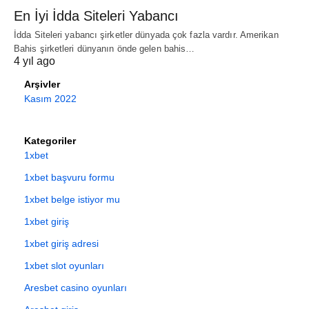
En İyi İdda Siteleri Yabancı
İdda Siteleri yabancı şirketler dünyada çok fazla vardır. Amerikan
Bahis şirketleri dünyanın önde gelen bahis…
4 yıl ago
Arşivler
Kasım 2022
Kategoriler
1xbet
1xbet başvuru formu
1xbet belge istiyor mu
1xbet giriş
1xbet giriş adresi
1xbet slot oyunları
Aresbet casino oyunları