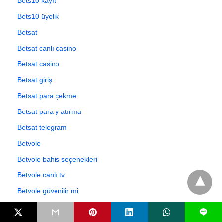
Bets10 kayıt
Bets10 üyelik
Betsat
Betsat canlı casino
Betsat casino
Betsat giriş
Betsat para çekme
Betsat para y atırma
Betsat telegram
Betvole
Betvole bahis seçenekleri
Betvole canlı tv
Betvole güvenilir mi
Betvole lisanslı mı
L