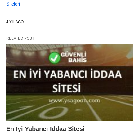
Siteleri
4 YIL AGO
RELATED POST
En İyi Yabancı İddaa Sitesi