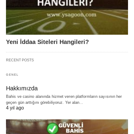
Yeni İddaa Siteleri Hangileri?
RECENT POSTS
GENEL
Hakkımızda
Bahis ve casino alanında hizmet veren platformların sayısının her
geçen gün arttığını görebiliyoruz. Yer alan…
4 yıl ago