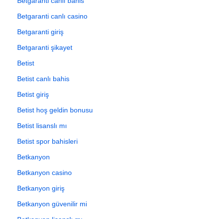
Betgaranti canlı bahis
Betgaranti canlı casino
Betgaranti giriş
Betgaranti şikayet
Betist
Betist canlı bahis
Betist giriş
Betist hoş geldin bonusu
Betist lisanslı mı
Betist spor bahisleri
Betkanyon
Betkanyon casino
Betkanyon giriş
Betkanyon güvenilir mi