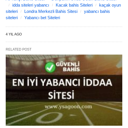
idda siteleri yabancı
Kacak bahis Siteleri
kaçak oyun
siteleri
Londra Merkezli Bahis Sitesi
yabancı bahis
siteleri
Yabancı bet Siteleri
4 YIL AGO
RELATED POST