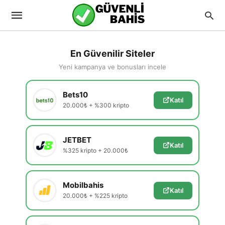
En Güvenilir Siteler
Yeni kampanya ve bonusları incele
Bets10
Katıl
20.000₺ + %300 kripto
JETBET
Katıl
%325 kripto + 20.000₺
Mobilbahis
Katıl
20.000₺ + %225 kripto