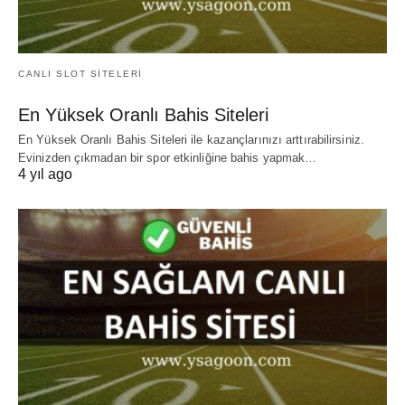
CANLI SLOT SITELERI
En Yüksek Oranlı Bahis Siteleri
En Yüksek Oranlı Bahis Siteleri ile kazançlarınızı arttırabilirsiniz.
Evinizden çıkmadan bir spor etkinliğine bahis yapmak…
4 yıl ago