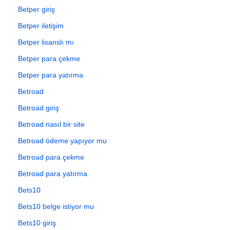
Betper giriş
Betper iletişim
Betper lisanslı mı
Betper para çekme
Betper para yatırma
Betroad
Betroad giriş
Betroad nasıl bir site
Betroad ödeme yapıyor mu
Betroad para çekme
Betroad para yatırma
Bets10
Bets10 belge istiyor mu
Bets10 giriş