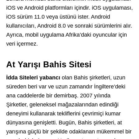
iOS ve Android platformları içindir. iOS uygulaması,
iOS sürüm 11.0 veya üstünü ister. Android
kullanıcıları, Android 8.0 ve sonraki sürümlerini alır.
Ayrıca, mobil uygulama Afrika’daki oyuncular için
veri içermez.
At Yarışı Bahis Sitesi
İdda Siteleri yabancı
olan Bahis şirketleri, uzun
süreden beri var ve uzun zamandır İngiltere’deki
ana caddelerde bir demirbaş. 2007 yılında
Şirketler, geleneksel mağazalarından edindiği
deneyimi kullanarak tekliflerini çevrimiçi kumar
dünyasına genişletti. Bugün, Bahis şirketleri, at
yarışına güçlü bir şekilde odaklanan mükemmel bir