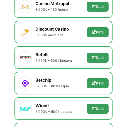
Casino Metropol
Katıl
8.000₺ + 150 freespin
Discount Casino
Katıl
5.000₺ nakit iade
Betelli
Katıl
5.050₺ + 500₺ bedava
Betchip
Katıl
6.000₺ + 80 freespin
Winnit
Katıl
5.000₺ + 500₺ bedava