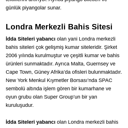
günlük piyangolar sunar.
Londra Merkezli Bahis Sitesi
İdda Siteleri yabancı
olan yani Londra merkezli
bahis siteleri çok gelişmiş kumar siteleridir. Şirket
2006 yılında kurulmuştur ve çeşitli kumar ve bahis
ürünleri sunmaktadır. Ayrıca Malta, Guernsey ve
Cape Town, Güney Afrika’da ofisleri bulunmaktadır.
New York Menkul Kıymetler Borsası’nda SPAC
sembolü altında işlem gören bir kumarhane ve
oyun grubu olan Super Group’un bir yan
kuruluşudur.
İdda Siteleri yabancı
olan Londra merkezli bahis