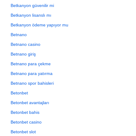
Betkanyon güvenilir mi
Betkanyon lisanslı mı
Betkanyon ödeme yapıyor mu
Betnano
Betnano casino
Betnano giriş
Betnano para çekme
Betnano para yatırma
Betnano spor bahisleri
Betonbet
Betonbet avantajları
Betonbet bahis
Betonbet casino
Betonbet slot