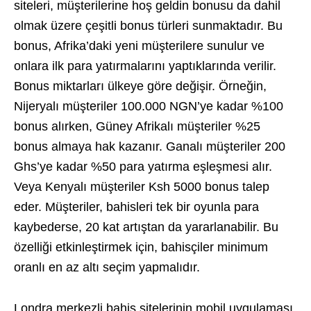
siteleri, müşterilerine hoş geldin bonusu da dahil
olmak üzere çeşitli bonus türleri sunmaktadır. Bu
bonus, Afrika’daki yeni müşterilere sunulur ve
onlara ilk para yatırmalarını yaptıklarında verilir.
Bonus miktarları ülkeye göre değişir. Örneğin,
Nijeryalı müşteriler 100.000 NGN’ye kadar %100
bonus alırken, Güney Afrikalı müşteriler %25
bonus almaya hak kazanır. Ganalı müşteriler 200
Ghs’ye kadar %50 para yatırma eşleşmesi alır.
Veya Kenyalı müşteriler Ksh 5000 bonus talep
eder. Müşteriler, bahisleri tek bir oyunla para
kaybederse, 20 kat artıştan da yararlanabilir. Bu
özelliği etkinleştirmek için, bahisçiler minimum
oranlı en az altı seçim yapmalıdır.
Londra merkezli bahis sitelerinin mobil uygulaması