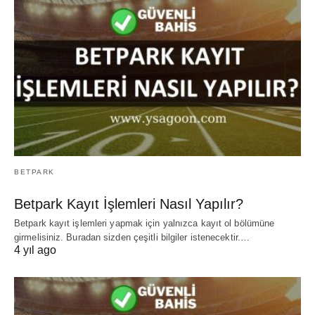
BETPARK
Betpark Kayıt İşlemleri Nasıl Yapılır?
Betpark kayıt işlemleri yapmak için yalnızca kayıt ol bölümüne
girmelisiniz. Buradan sizden çeşitli bilgiler istenecektir.…
4 yıl ago