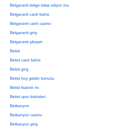
Betgaranti belge talep ediyor mu
Betgaranti canlı bahis
Betgaranti canlı casino
Betgaranti giriş
Betgaranti şikayet
Betist
Betist canlı bahis
Betist giriş
Betist hoş geldin bonusu
Betist lisanslı mı
Betist spor bahisleri
Betkanyon
Betkanyon casino
Betkanyon giriş