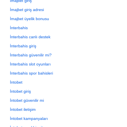
İmajbet giriş
İmajbet giriş adresi
İmajbet üyelik bonusu
İnterbahis
İnterbahis canlı destek
İnterbahis giriş
İnterbahis güvenilir mi?
İnterbahis slot oyunları
İnterbahis spor bahisleri
İntobet
İntobet giriş
İntobet güvenilir mi
İntobet iletişim
İntobet kampanyaları