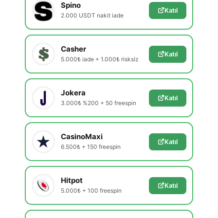
Spino
Katıl
2.000 USDT nakit iade
Casher
Katıl
5.000₺ iade + 1.000₺ risksiz
Jokera
Katıl
3.000₺ %200 + 50 freespin
CasinoMaxi
Katıl
6.500₺ + 150 freespin
Hitpot
Katıl
5.000₺ + 100 freespin