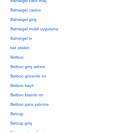
Bahsegel canlı maç
Bahsegel casino
Bahsegel giriş
Bahsegel mobil uygulama
Bahsegel tv
bet siteleri
Betboo
Betboo giriş adresi
Betboo güvenilir mi
Betboo kayıt
Betboo lisanslı mı
Betboo para yatırma
Betcup
Betcup giriş