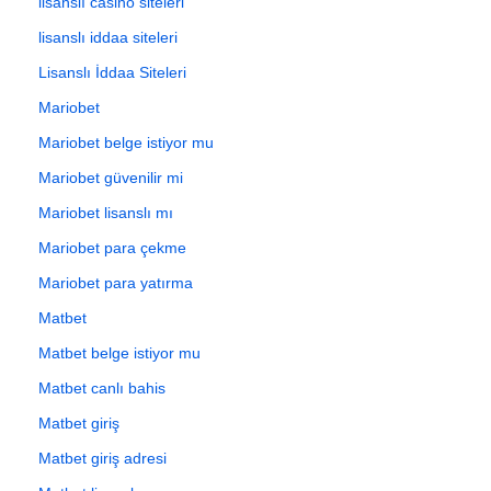
lisanslı casino siteleri
lisanslı iddaa siteleri
Lisanslı İddaa Siteleri
Mariobet
Mariobet belge istiyor mu
Mariobet güvenilir mi
Mariobet lisanslı mı
Mariobet para çekme
Mariobet para yatırma
Matbet
Matbet belge istiyor mu
Matbet canlı bahis
Matbet giriş
Matbet giriş adresi