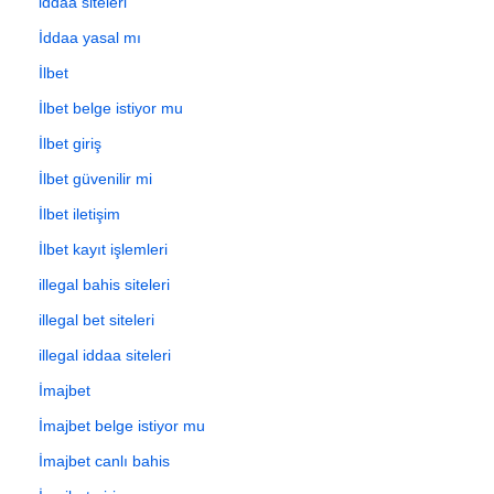
iddaa siteleri
İddaa yasal mı
İlbet
İlbet belge istiyor mu
İlbet giriş
İlbet güvenilir mi
İlbet iletişim
İlbet kayıt işlemleri
illegal bahis siteleri
illegal bet siteleri
illegal iddaa siteleri
İmajbet
İmajbet belge istiyor mu
İmajbet canlı bahis