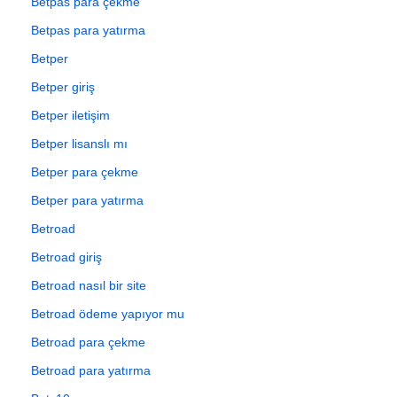
Betpas para çekme
Betpas para yatırma
Betper
Betper giriş
Betper iletişim
Betper lisanslı mı
Betper para çekme
Betper para yatırma
Betroad
Betroad giriş
Betroad nasıl bir site
Betroad ödeme yapıyor mu
Betroad para çekme
Betroad para yatırma