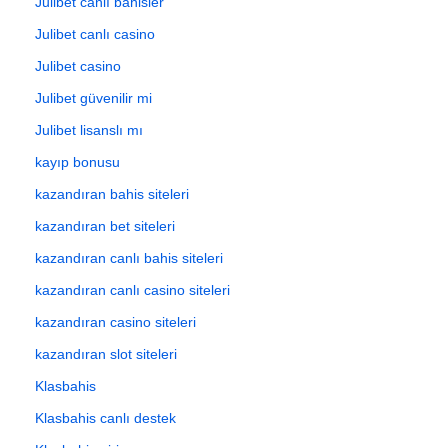
Julibet canlı bahisler
Julibet canlı casino
Julibet casino
Julibet güvenilir mi
Julibet lisanslı mı
kayıp bonusu
kazandıran bahis siteleri
kazandıran bet siteleri
kazandıran canlı bahis siteleri
kazandıran canlı casino siteleri
kazandıran casino siteleri
kazandıran slot siteleri
Klasbahis
Klasbahis canlı destek