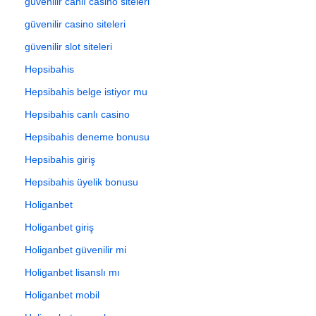
güvenilir canlı casino siteleri
güvenilir casino siteleri
güvenilir slot siteleri
Hepsibahis
Hepsibahis belge istiyor mu
Hepsibahis canlı casino
Hepsibahis deneme bonusu
Hepsibahis giriş
Hepsibahis üyelik bonusu
Holiganbet
Holiganbet giriş
Holiganbet güvenilir mi
Holiganbet lisanslı mı
Holiganbet mobil