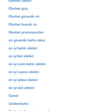
Elexbet casino
Elexbet giriş
Elexbet güvenilir mi
Elexbet lisanslı mı
Elexbet promosyonları
en güvenilir bahis sitesi
en iyi bahis siteleri
en iyi bet siteleri
en iyi canlı bahis siteleri
en iyi casino siteleri
en iyi iddaa siteleri
en iyi slot siteleri
Genel
Goldenbahis