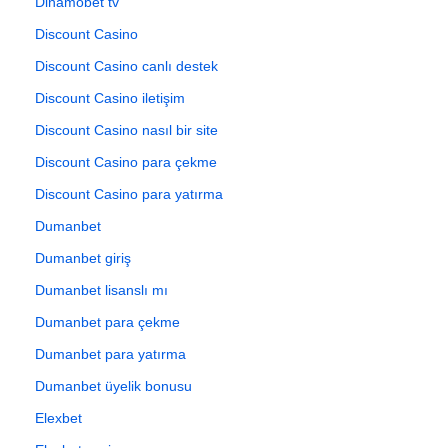
Dinamobet tv
Discount Casino
Discount Casino canlı destek
Discount Casino iletişim
Discount Casino nasıl bir site
Discount Casino para çekme
Discount Casino para yatırma
Dumanbet
Dumanbet giriş
Dumanbet lisanslı mı
Dumanbet para çekme
Dumanbet para yatırma
Dumanbet üyelik bonusu
Elexbet