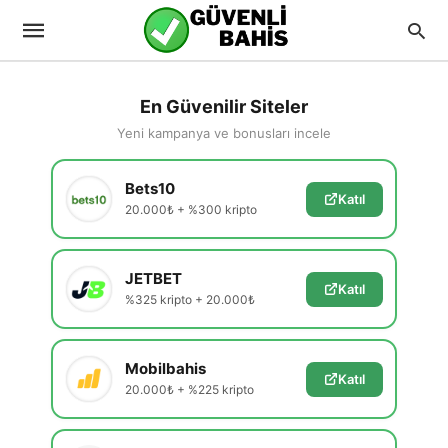
En Güvenilir Siteler
Yeni kampanya ve bonusları incele
Bets10
Katıl
20.000₺ + %300 kripto
JETBET
Katıl
%325 kripto + 20.000₺
Mobilbahis
Katıl
20.000₺ + %225 kripto