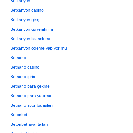
Betkanyon
Betkanyon casino
Betkanyon giriş
Betkanyon güvenilir mi
Betkanyon lisanslı mı
Betkanyon ödeme yapıyor mu
Betnano
Betnano casino
Betnano giriş
Betnano para çekme
Betnano para yatırma
Betnano spor bahisleri
Betonbet
Betonbet avantajları