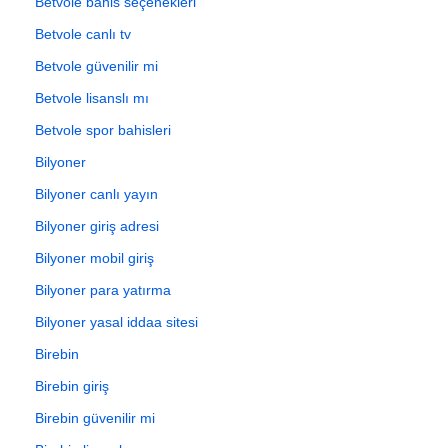
Betvole bahis seçenekleri
Betvole canlı tv
Betvole güvenilir mi
Betvole lisanslı mı
Betvole spor bahisleri
Bilyoner
Bilyoner canlı yayın
Bilyoner giriş adresi
Bilyoner mobil giriş
Bilyoner para yatırma
Bilyoner yasal iddaa sitesi
Birebin
Birebin giriş
Birebin güvenilir mi