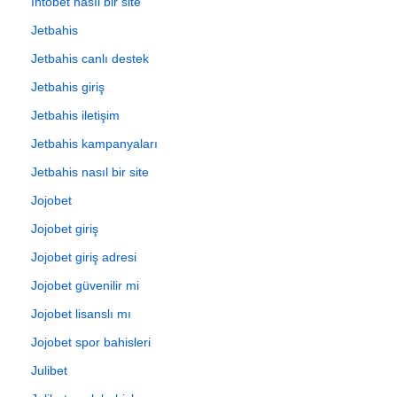
İntobet nasıl bir site
Jetbahis
Jetbahis canlı destek
Jetbahis giriş
Jetbahis iletişim
Jetbahis kampanyaları
Jetbahis nasıl bir site
Jojobet
Jojobet giriş
Jojobet giriş adresi
Jojobet güvenilir mi
Jojobet lisanslı mı
Jojobet spor bahisleri
Julibet