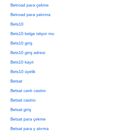
Betroad para çekme
Betroad para yatırma
Bets10
Bets10 belge istiyor mu
Bets10 giriş
Bets10 giriş adresi
Bets10 kayıt
Bets10 üyelik
Betsat
Betsat canlı casino
Betsat casino
Betsat giriş
Betsat para çekme
Betsat para y atırma