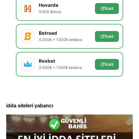
Hovarda
Katıl
%300 Bonus
Betroad
Katıl
4.000₺ + 1.000₺ bedava
Rexbet
Katıl
3.000₺ + 1.500₺ bedava
idda siteleri yabancı