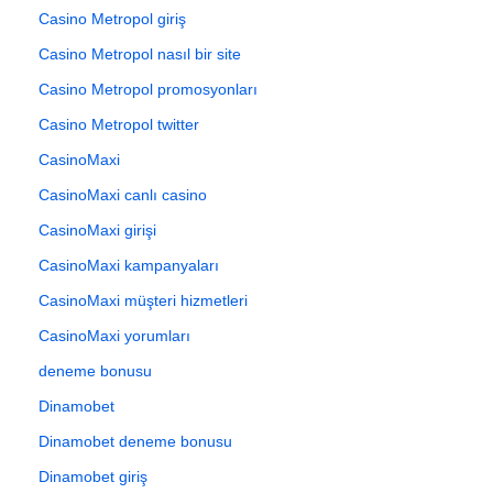
Casino Metropol giriş
Casino Metropol nasıl bir site
Casino Metropol promosyonları
Casino Metropol twitter
CasinoMaxi
CasinoMaxi canlı casino
CasinoMaxi girişi
CasinoMaxi kampanyaları
CasinoMaxi müşteri hizmetleri
CasinoMaxi yorumları
deneme bonusu
Dinamobet
Dinamobet deneme bonusu
Dinamobet giriş