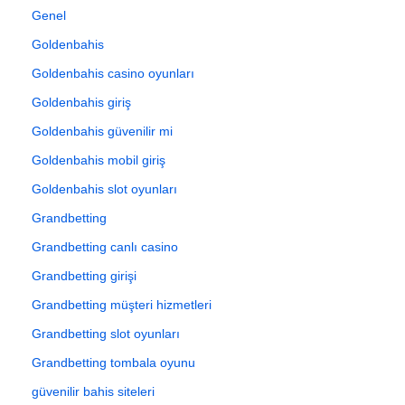
Genel
Goldenbahis
Goldenbahis casino oyunları
Goldenbahis giriş
Goldenbahis güvenilir mi
Goldenbahis mobil giriş
Goldenbahis slot oyunları
Grandbetting
Grandbetting canlı casino
Grandbetting girişi
Grandbetting müşteri hizmetleri
Grandbetting slot oyunları
Grandbetting tombala oyunu
güvenilir bahis siteleri