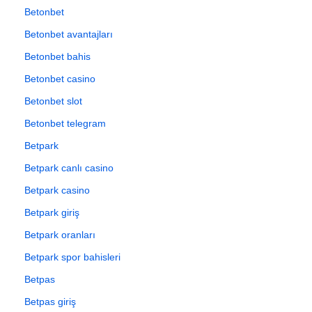
Betonbet
Betonbet avantajları
Betonbet bahis
Betonbet casino
Betonbet slot
Betonbet telegram
Betpark
Betpark canlı casino
Betpark casino
Betpark giriş
Betpark oranları
Betpark spor bahisleri
Betpas
Betpas giriş