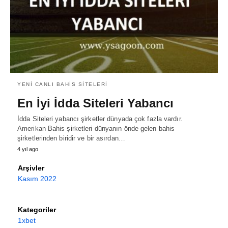
YENI CANLI BAHIS SITELERI
En İyi İdda Siteleri Yabancı
İdda Siteleri yabancı şirketler dünyada çok fazla vardır.
Amerikan Bahis şirketleri dünyanın önde gelen bahis
şirketlerinden biridir ve bir asırdan…
4 yıl ago
Arşivler
Kasım 2022
Kategoriler
1xbet