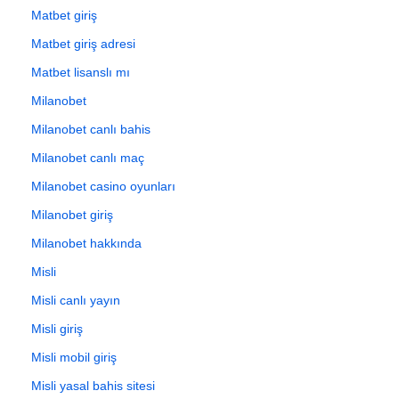
Matbet giriş
Matbet giriş adresi
Matbet lisanslı mı
Milanobet
Milanobet canlı bahis
Milanobet canlı maç
Milanobet casino oyunları
Milanobet giriş
Milanobet hakkında
Misli
Misli canlı yayın
Misli giriş
Misli mobil giriş
Misli yasal bahis sitesi