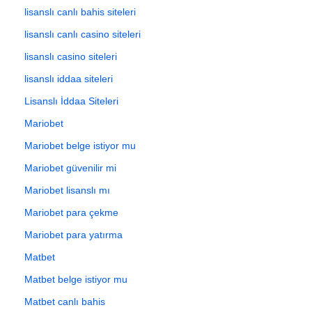
lisanslı canlı bahis siteleri
lisanslı canlı casino siteleri
lisanslı casino siteleri
lisanslı iddaa siteleri
Lisanslı İddaa Siteleri
Mariobet
Mariobet belge istiyor mu
Mariobet güvenilir mi
Mariobet lisanslı mı
Mariobet para çekme
Mariobet para yatırma
Matbet
Matbet belge istiyor mu
Matbet canlı bahis