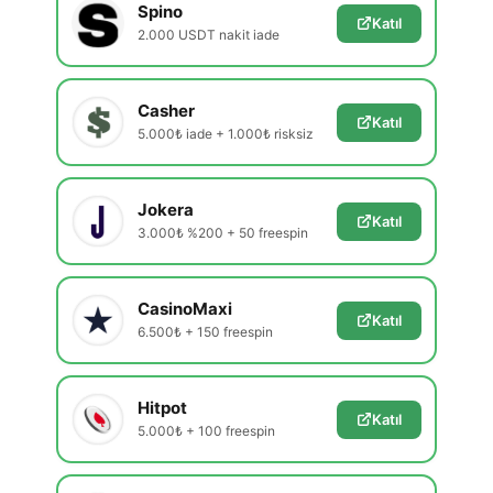
Spino
Katıl
2.000 USDT nakit iade
Casher
Katıl
5.000₺ iade + 1.000₺ risksiz
Jokera
Katıl
3.000₺ %200 + 50 freespin
CasinoMaxi
Katıl
6.500₺ + 150 freespin
Hitpot
Katıl
5.000₺ + 100 freespin