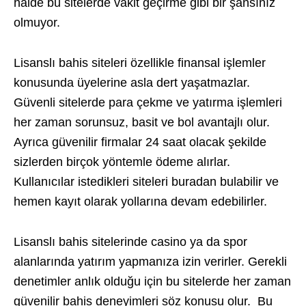
halde bu sitelerde vakit geçirme gibi bir şansınız
olmuyor.
Lisanslı bahis siteleri özellikle finansal işlemler
konusunda üyelerine asla dert yaşatmazlar.
Güvenli sitelerde para çekme ve yatırma işlemleri
her zaman sorunsuz, basit ve bol avantajlı olur.
Ayrıca güvenilir firmalar 24 saat olacak şekilde
sizlerden birçok yöntemle ödeme alırlar.
Kullanıcılar istedikleri siteleri buradan bulabilir ve
hemen kayıt olarak yollarına devam edebilirler.
Lisanslı bahis sitelerinde casino ya da spor
alanlarında yatırım yapmanıza izin verirler. Gerekli
denetimler anlık olduğu için bu sitelerde her zaman
güvenilir bahis deneyimleri söz konusu olur. Bu