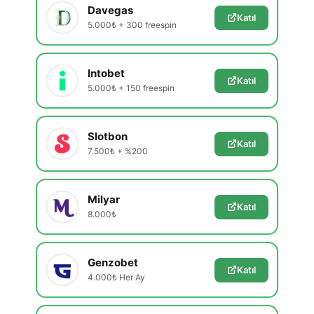
Davegas
Katıl
5.000₺ + 300 freespin
Intobet
Katıl
5.000₺ + 150 freespin
Slotbon
Katıl
7.500₺ + %200
Milyar
Katıl
8.000₺
Genzobet
Katıl
4.000₺ Her Ay