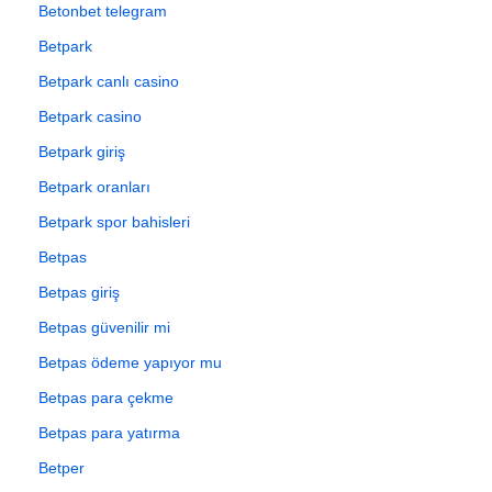
Betonbet telegram
Betpark
Betpark canlı casino
Betpark casino
Betpark giriş
Betpark oranları
Betpark spor bahisleri
Betpas
Betpas giriş
Betpas güvenilir mi
Betpas ödeme yapıyor mu
Betpas para çekme
Betpas para yatırma
Betper