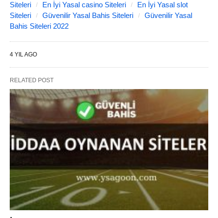
Siteleri
En İyi Yasal casino Siteleri
En İyi Yasal slot
Siteleri
Güvenilir Yasal Bahis Siteleri
Güvenilir Yasal
Bahis Siteleri 2022
4 YIL AGO
RELATED POST