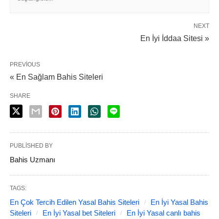
NEXT
En İyi İddaa Sitesi »
PREVIOUS
« En Sağlam Bahis Siteleri
SHARE
PUBLISHED BY
Bahis Uzmanı
TAGS:
En Çok Tercih Edilen Yasal Bahis Siteleri
En İyi Yasal Bahis
Siteleri
En İyi Yasal bet Siteleri
En İyi Yasal canlı bahis