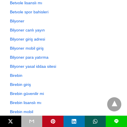
Betvole lisanslı mı
Betvole spor bahisleri
Bilyoner
Bilyoner canlı yayın
Bilyoner giriş adresi
Bilyoner mobil giriş
Bilyoner para yatırma
Bilyoner yasal iddaa sitesi
Birebin
Birebin giriş
Birebin güvenilir mi
Birebin lisanslı mı
Birebin mobil
Birebin sosyal medya
L