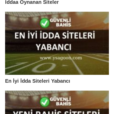
İddaa Oynanan Siteler
En İyi İdda Siteleri Yabancı