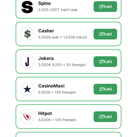
Spino
Katıl
2.000 USDT nakit iade
Casher
Katıl
5.000₺ iade + 1.000₺ risksiz
Jokera
Katıl
3.000₺ %200 + 50 freespin
CasinoMaxi
Katıl
6.500₺ + 150 freespin
Hitpot
Katıl
5.000₺ + 100 freespin