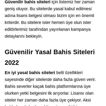
Güvenilir bahis siteleri
için listemiz her zaman
geniş oluyor. Bu sitelerde yasal kabul edilmesi
adına lisans belgesi olması bizim için en önemli
kriterdir. Bu sitelere ister hemen üye olun ister
editörlerimiz tarafından yayınlanan kampanya
detaylarını bekleyin.
Güvenilir Yasal Bahis Siteleri
2022
En iyi yasal bahis siteleri
belli özellikleri
sayesinde diğer sitelerde daha fazla güven verir.
Bahis severler kaçak bahis platformlarına üye
olurken yetki belgesini ilk arıyorlar. Lisansı olan
siteler her zaman daha fazla üye çekiyor. Aksi