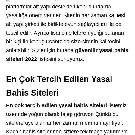
platformlar alt yapı destekleri konusunda da
yasallığa önem verirler. Sitenin her zaman kalitesi
alt yapı şirketi ile birlikte oyun sağlayıcıları ile de
tescil edilir. Ayrıca lisanslı sitelere üyeliği bulunan
bir kişi ile konuşursanız da size sitenin kalitesini
anlatabilir. Sizler için burada
güvenilir yasal bahis
siteleri 2022
listesini sunuyoruz.
En Çok Tercih Edilen Yasal
Bahis Siteleri
En çok tercih edilen yasal bahis siteleri
listemiz
üzerinde yoğun olarak talep görüyor. Çünkü bu
sitelere üye olanlar her zaman memnun ayrılıyor.
Kaçak bahis sitelerinde sizlere tek maça yatırım ve