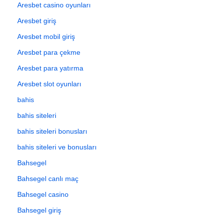
Aresbet casino oyunları
Aresbet giriş
Aresbet mobil giriş
Aresbet para çekme
Aresbet para yatırma
Aresbet slot oyunları
bahis
bahis siteleri
bahis siteleri bonusları
bahis siteleri ve bonusları
Bahsegel
Bahsegel canlı maç
Bahsegel casino
Bahsegel giriş