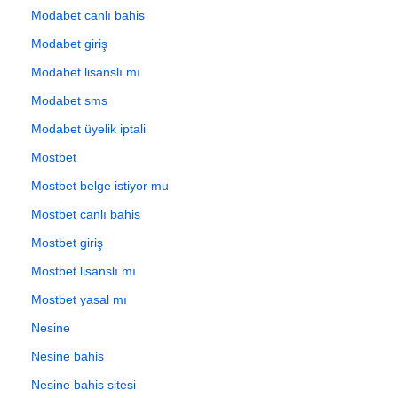
Modabet canlı bahis
Modabet giriş
Modabet lisanslı mı
Modabet sms
Modabet üyelik iptali
Mostbet
Mostbet belge istiyor mu
Mostbet canlı bahis
Mostbet giriş
Mostbet lisanslı mı
Mostbet yasal mı
Nesine
Nesine bahis
Nesine bahis sitesi