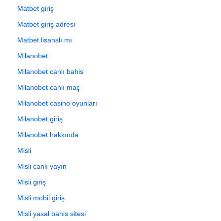
Matbet giriş
Matbet giriş adresi
Matbet lisanslı mı
Milanobet
Milanobet canlı bahis
Milanobet canlı maç
Milanobet casino oyunları
Milanobet giriş
Milanobet hakkında
Misli
Misli canlı yayın
Misli giriş
Misli mobil giriş
Misli yasal bahis sitesi