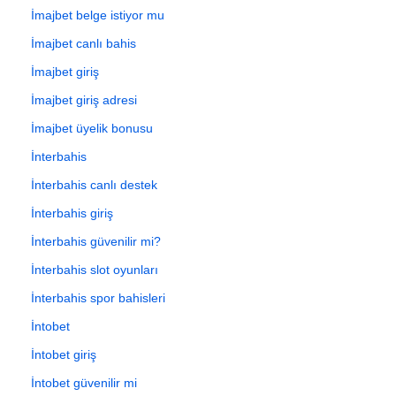
İmajbet belge istiyor mu
İmajbet canlı bahis
İmajbet giriş
İmajbet giriş adresi
İmajbet üyelik bonusu
İnterbahis
İnterbahis canlı destek
İnterbahis giriş
İnterbahis güvenilir mi?
İnterbahis slot oyunları
İnterbahis spor bahisleri
İntobet
İntobet giriş
İntobet güvenilir mi