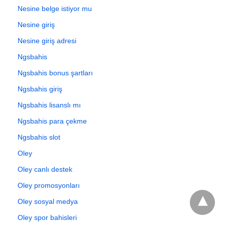
Nesine belge istiyor mu
Nesine giriş
Nesine giriş adresi
Ngsbahis
Ngsbahis bonus şartları
Ngsbahis giriş
Ngsbahis lisanslı mı
Ngsbahis para çekme
Ngsbahis slot
Oley
Oley canlı destek
Oley promosyonları
Oley sosyal medya
Oley spor bahisleri