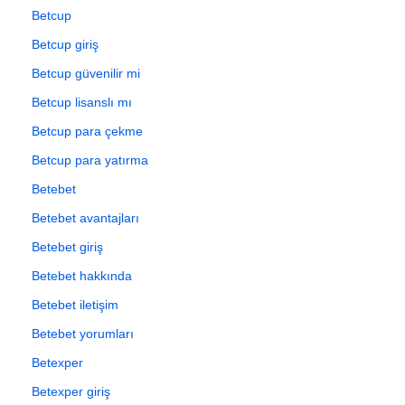
Betcup
Betcup giriş
Betcup güvenilir mi
Betcup lisanslı mı
Betcup para çekme
Betcup para yatırma
Betebet
Betebet avantajları
Betebet giriş
Betebet hakkında
Betebet iletişim
Betebet yorumları
Betexper
Betexper giriş