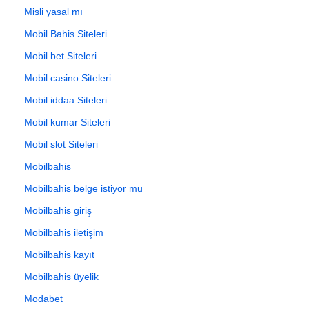
Misli yasal mı
Mobil Bahis Siteleri
Mobil bet Siteleri
Mobil casino Siteleri
Mobil iddaa Siteleri
Mobil kumar Siteleri
Mobil slot Siteleri
Mobilbahis
Mobilbahis belge istiyor mu
Mobilbahis giriş
Mobilbahis iletişim
Mobilbahis kayıt
Mobilbahis üyelik
Modabet