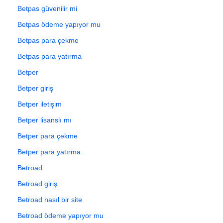
Betpas güvenilir mi
Betpas ödeme yapıyor mu
Betpas para çekme
Betpas para yatırma
Betper
Betper giriş
Betper iletişim
Betper lisanslı mı
Betper para çekme
Betper para yatırma
Betroad
Betroad giriş
Betroad nasıl bir site
Betroad ödeme yapıyor mu