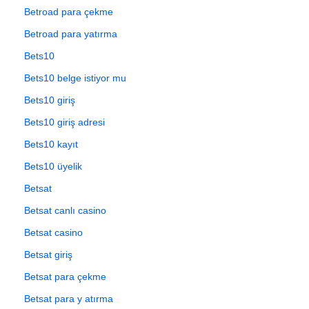
Betroad para çekme
Betroad para yatırma
Bets10
Bets10 belge istiyor mu
Bets10 giriş
Bets10 giriş adresi
Bets10 kayıt
Bets10 üyelik
Betsat
Betsat canlı casino
Betsat casino
Betsat giriş
Betsat para çekme
Betsat para y atırma