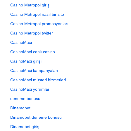
Casino Metropol giriş
Casino Metropol nasıl bir site
Casino Metropol promosyonları
Casino Metropol twitter
CasinoMaxi
CasinoMaxi canlı casino
CasinoMaxi girişi
CasinoMaxi kampanyaları
CasinoMaxi müşteri hizmetleri
CasinoMaxi yorumları
deneme bonusu
Dinamobet
Dinamobet deneme bonusu
Dinamobet giriş