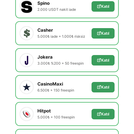
Spino
Katıl
2.000 USDT nakit iade
Casher
Katıl
5.000₺ iade + 1.000₺ risksiz
Jokera
Katıl
3.000₺ %200 + 50 freespin
CasinoMaxi
Katıl
6.500₺ + 150 freespin
Hitpot
Katıl
5.000₺ + 100 freespin