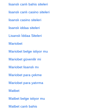
lisanslı canlı bahis siteleri
lisanslı canlı casino siteleri
lisanslı casino siteleri
lisanslı iddaa siteleri
Lisanslı İddaa Siteleri
Mariobet
Mariobet belge istiyor mu
Mariobet güvenilir mi
Mariobet lisanslı mı
Mariobet para çekme
Mariobet para yatırma
Matbet
Matbet belge istiyor mu
Matbet canlı bahis