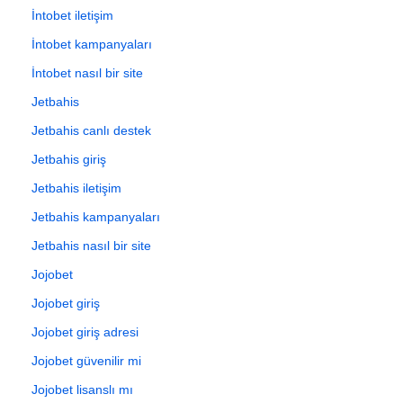
İntobet iletişim
İntobet kampanyaları
İntobet nasıl bir site
Jetbahis
Jetbahis canlı destek
Jetbahis giriş
Jetbahis iletişim
Jetbahis kampanyaları
Jetbahis nasıl bir site
Jojobet
Jojobet giriş
Jojobet giriş adresi
Jojobet güvenilir mi
Jojobet lisanslı mı