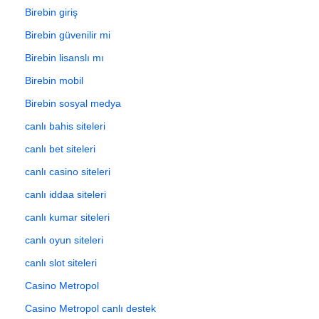
Birebin giriş
Birebin güvenilir mi
Birebin lisanslı mı
Birebin mobil
Birebin sosyal medya
canlı bahis siteleri
canlı bet siteleri
canlı casino siteleri
canlı iddaa siteleri
canlı kumar siteleri
canlı oyun siteleri
canlı slot siteleri
Casino Metropol
Casino Metropol canlı destek