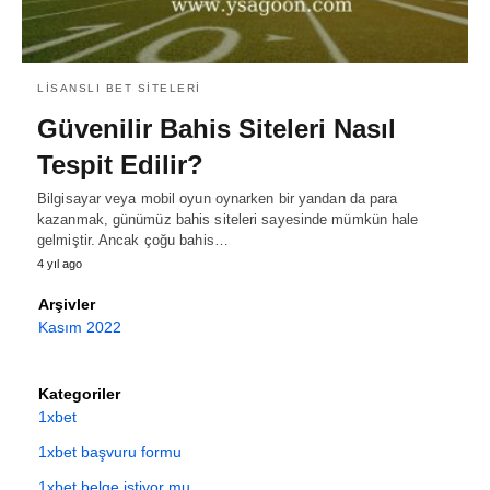
LISANSLI BET SITELERI
Güvenilir Bahis Siteleri Nasıl
Tespit Edilir?
Bilgisayar veya mobil oyun oynarken bir yandan da para
kazanmak, günümüz bahis siteleri sayesinde mümkün hale
gelmiştir. Ancak çoğu bahis…
4 yıl ago
Arşivler
Kasım 2022
Kategoriler
1xbet
1xbet başvuru formu
1xbet belge istiyor mu