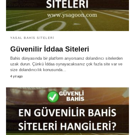
YASAL BAHIS SITELERI
Güvenilir İddaa Siteleri
Bahis dünyasında bir platform arıyorsanız dolandırıcı sitelerden
uzak durun. Çünkü İddaa oynayacaksanız çok fazla site var ve
size dolandırıcılık konusunda…
4 yıl ago