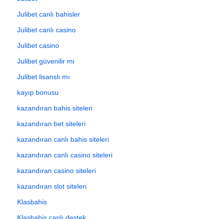
Julibet canlı bahisler
Julibet canlı casino
Julibet casino
Julibet güvenilir mi
Julibet lisanslı mı
kayıp bonusu
kazandıran bahis siteleri
kazandıran bet siteleri
kazandıran canlı bahis siteleri
kazandıran canlı casino siteleri
kazandıran casino siteleri
kazandıran slot siteleri
Klasbahis
Klasbahis canlı destek