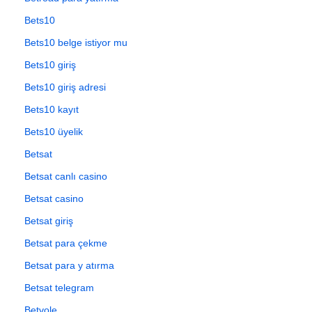
Bets10
Bets10 belge istiyor mu
Bets10 giriş
Bets10 giriş adresi
Bets10 kayıt
Bets10 üyelik
Betsat
Betsat canlı casino
Betsat casino
Betsat giriş
Betsat para çekme
Betsat para y atırma
Betsat telegram
Betvole