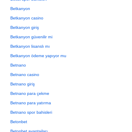
Betkanyon
Betkanyon casino
Betkanyon giriş
Betkanyon güvenilir mi
Betkanyon lisanslı mı
Betkanyon ödeme yapıyor mu
Betnano
Betnano casino
Betnano giriş
Betnano para çekme
Betnano para yatırma
Betnano spor bahisleri
Betonbet
Betonbet avantajları