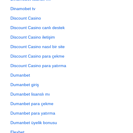
Dinamobet tv
Discount Casino
Discount Casino canlı destek
Discount Casino iletişim
Discount Casino nasıl bir site
Discount Casino para çekme
Discount Casino para yatırma
Dumanbet
Dumanbet giriş
Dumanbet lisanslı mı
Dumanbet para çekme
Dumanbet para yatırma
Dumanbet üyelik bonusu
Elexbet