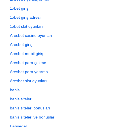
1xbet giriş
1xbet giriş adresi
1xbet slot oyunları
Aresbet casino oyunları
Aresbet giriş
Aresbet mobil giriş
Aresbet para çekme
Aresbet para yatırma
Aresbet slot oyunları
bahis
bahis siteleri
bahis siteleri bonusları
bahis siteleri ve bonusları
Bahsegel