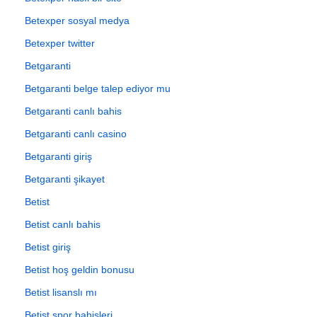
Betexper sosyal medya
Betexper twitter
Betgaranti
Betgaranti belge talep ediyor mu
Betgaranti canlı bahis
Betgaranti canlı casino
Betgaranti giriş
Betgaranti şikayet
Betist
Betist canlı bahis
Betist giriş
Betist hoş geldin bonusu
Betist lisanslı mı
Betist spor bahisleri