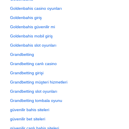
Goldenbahis casino oyunları
Goldenbahis giriş
Goldenbahis güvenilir mi
Goldenbahis mobil giriş
Goldenbahis slot oyunları
Grandbetting
Grandbetting canlı casino
Grandbetting girişi
Grandbetting müşteri hizmetleri
Grandbetting slot oyunları
Grandbetting tombala oyunu
güvenilir bahis siteleri
güvenilir bet siteleri
güvenilir canlı bahis siteleri