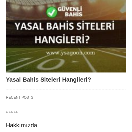
Yasal Bahis Siteleri Hangileri?
RECENT POSTS
GENEL
Hakkımızda