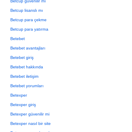
Betcup güvenilir mi
Betcup lisanslı mı
Betcup para çekme
Betcup para yatırma
Betebet
Betebet avantajları
Betebet giriş
Betebet hakkında
Betebet iletişim
Betebet yorumları
Betexper
Betexper giriş
Betexper güvenilir mi
Betexper nasıl bir site