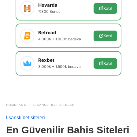
Hovarda
Katıl
%300 Bonus
Betroad
Katıl
4.000₺ + 1.000₺ bedava
Rexbet
Katıl
3.000₺ + 1.500₺ bedava
HOMEPAGE
LISANSLI BET SITELERI
lisanslı bet siteleri
En Güvenilir Bahis Siteleri