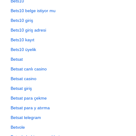
Bets10
Bets10 belge istiyor mu
Bets10 giriş
Bets10 giriş adresi
Bets10 kayıt
Bets10 üyelik
Betsat
Betsat canlı casino
Betsat casino
Betsat giriş
Betsat para çekme
Betsat para y atırma
Betsat telegram
Betvole