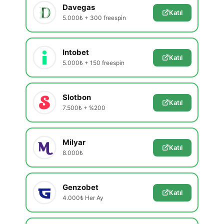
Davegas
Katıl
5.000₺ + 300 freespin
Intobet
Katıl
5.000₺ + 150 freespin
Slotbon
Katıl
7.500₺ + %200
Milyar
Katıl
8.000₺
Genzobet
Katıl
4.000₺ Her Ay