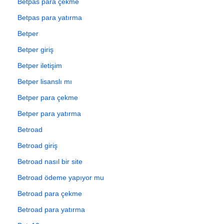
Betpas para çekme
Betpas para yatırma
Betper
Betper giriş
Betper iletişim
Betper lisanslı mı
Betper para çekme
Betper para yatırma
Betroad
Betroad giriş
Betroad nasıl bir site
Betroad ödeme yapıyor mu
Betroad para çekme
Betroad para yatırma