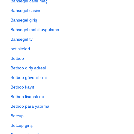
Bahsegel canlı maç
Bahsegel casino
Bahsegel giriş
Bahsegel mobil uygulama
Bahsegel tv
bet siteleri
Betboo
Betboo giriş adresi
Betboo güvenilir mi
Betboo kayıt
Betboo lisanslı mı
Betboo para yatırma
Betcup
Betcup giriş