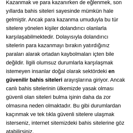
Kazanmak ve para kazanırken de eğlenmek, son
yıllarda bahis siteleri sayesinde mümkün hale
gelmiştir. Ancak para kazanma umuduyla bu tür
sitelere yönelen kişiler dolandırıcı olanlarla
karşılaşabilmektedir. Dolayısıyla dolandırıcı
sitelerin para kazanmayı bırakın yatırdığınız
paraları alarak ortadan kaybolmaları içten bile
değildir. İlgili olumsuz durumlarla karşılaşmak
istemeyen insanlar doğal olarak sektördeki
en
güvenilir bahis siteleri
arayışlarına giriyor. Ancak
canlı bahis sitelerinin ülkemizde yasak olması
güvenli olan siteleri bulma işinin daha da zor
olmasına neden olmaktadır. Bu gibi durumlardan
kaçınmak ve tek tıkla güvenli sitelere ulaşmak
isterseniz, internet sitemizdeki bahis sitelerine göz
atabilirsiniz.