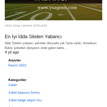
YENI CANLI BAHIS SITELERI
En İyi İdda Siteleri Yabancı
İdda Siteleri yabancı şirketler dünyada çok fazla vardır. Amerikan
Bahis şirketleri dünyanın önde gelen bahis…
4 yıl ago
Arşivler
Kasım 2022
Kategoriler
1xbet
1xbet başvuru formu
1xbet belge istiyor mu