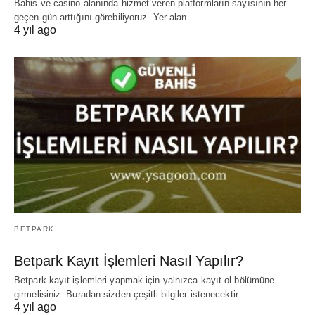
Bahis ve casino alanında hizmet veren platformların sayısının her
geçen gün arttığını görebiliyoruz. Yer alan…
4 yıl ago
BETPARK
Betpark Kayıt İşlemleri Nasıl Yapılır?
Betpark kayıt işlemleri yapmak için yalnızca kayıt ol bölümüne
girmelisiniz. Buradan sizden çeşitli bilgiler istenecektir.…
4 yıl ago