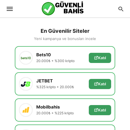
En Güvenilir Siteler
Yeni kampanya ve bonusları incele
Bets10
Katıl
20.000₺ + %300 kripto
JETBET
Katıl
%325 kripto + 20.000₺
Mobilbahis
Katıl
20.000₺ + %225 kripto