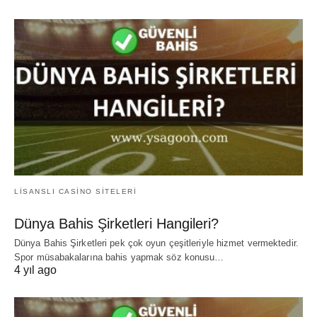
LISANSLI CASINO SITELERI
Dünya Bahis Şirketleri Hangileri?
Dünya Bahis Şirketleri pek çok oyun çeşitleriyle hizmet vermektedir.
Spor müsabakalarına bahis yapmak söz konusu…
4 yıl ago