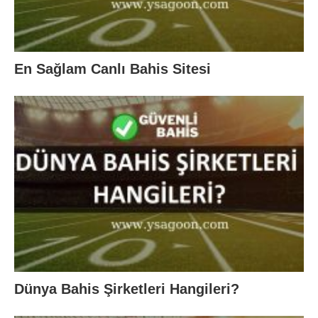
En Sağlam Canlı Bahis Sitesi
Dünya Bahis Şirketleri Hangileri?