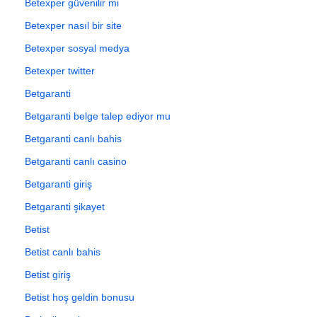
Betexper güvenilir mi
Betexper nasıl bir site
Betexper sosyal medya
Betexper twitter
Betgaranti
Betgaranti belge talep ediyor mu
Betgaranti canlı bahis
Betgaranti canlı casino
Betgaranti giriş
Betgaranti şikayet
Betist
Betist canlı bahis
Betist giriş
Betist hoş geldin bonusu