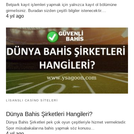
Betpark kayıt işlemleri yapmak için yalnızca kayıt ol bölümüne
girmelisiniz. Buradan sizden çeşitli bilgiler istenecektir.…
4 yıl ago
LISANSLI CASINO SITELERI
Dünya Bahis Şirketleri Hangileri?
Dünya Bahis Şirketleri pek çok oyun çeşitleriyle hizmet vermektedir.
Spor müsabakalarına bahis yapmak söz konusu…
4 yıl ago