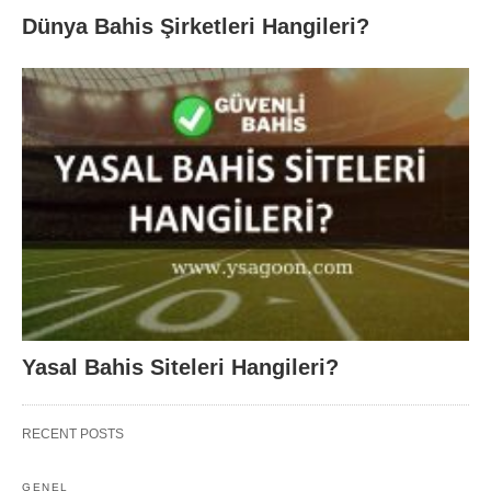
Dünya Bahis Şirketleri Hangileri?
Yasal Bahis Siteleri Hangileri?
RECENT POSTS
GENEL