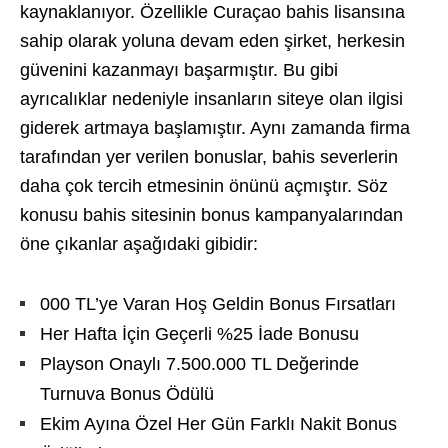
kaynaklanıyor. Özellikle Curaçao bahis lisansına
sahip olarak yoluna devam eden şirket, herkesin
güvenini kazanmayı başarmıştır. Bu gibi
ayrıcalıklar nedeniyle insanların siteye olan ilgisi
giderek artmaya başlamıştır. Aynı zamanda firma
tarafından yer verilen bonuslar, bahis severlerin
daha çok tercih etmesinin önünü açmıştır. Söz
konusu bahis sitesinin bonus kampanyalarından
öne çıkanlar aşağıdaki gibidir:
000 TL’ye Varan Hoş Geldin Bonus Fırsatları
Her Hafta İçin Geçerli %25 İade Bonusu
Playson Onaylı 7.500.000 TL Değerinde
Turnuva Bonus Ödülü
Ekim Ayına Özel Her Gün Farklı Nakit Bonus