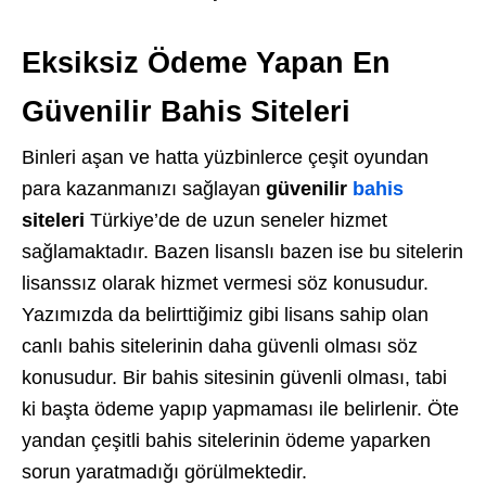
Eksiksiz Ödeme Yapan En
Güvenilir Bahis Siteleri
Binleri aşan ve hatta yüzbinlerce çeşit oyundan
para kazanmanızı sağlayan
güvenilir
bahis
siteleri
Türkiye’de de uzun seneler hizmet
sağlamaktadır. Bazen lisanslı bazen ise bu sitelerin
lisanssız olarak hizmet vermesi söz konusudur.
Yazımızda da belirttiğimiz gibi lisans sahip olan
canlı bahis sitelerinin daha güvenli olması söz
konusudur. Bir bahis sitesinin güvenli olması, tabi
ki başta ödeme yapıp yapmaması ile belirlenir. Öte
yandan çeşitli bahis sitelerinin ödeme yaparken
sorun yaratmadığı görülmektedir.