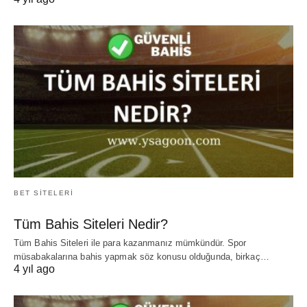
BET SITELERI
Tüm Bahis Siteleri Nedir?
Tüm Bahis Siteleri ile para kazanmanız mümkündür. Spor
müsabakalarına bahis yapmak söz konusu olduğunda, birkaç…
4 yıl ago