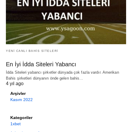
YENI CANLI BAHIS SITELERI
En İyi İdda Siteleri Yabancı
İdda Siteleri yabancı şirketler dünyada çok fazla vardır. Amerikan
Bahis şirketleri dünyanın önde gelen bahis…
4 yıl ago
Arşivler
Kasım 2022
Kategoriler
1xbet