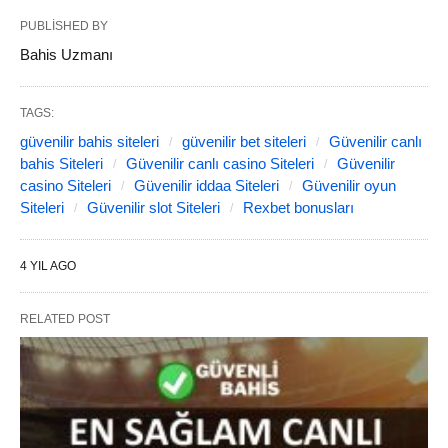
PUBLISHED BY
Bahis Uzmanı
TAGS:
güvenilir bahis siteleri
güvenilir bet siteleri
Güvenilir canlı
bahis Siteleri
Güvenilir canlı casino Siteleri
Güvenilir
casino Siteleri
Güvenilir iddaa Siteleri
Güvenilir oyun
Siteleri
Güvenilir slot Siteleri
Rexbet bonusları
4 YIL AGO
RELATED POST