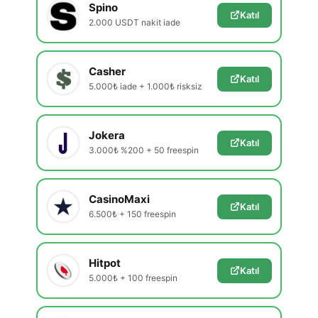
Spino
Katıl
2.000 USDT nakit iade
Casher
Katıl
5.000₺ iade + 1.000₺ risksiz
Jokera
Katıl
3.000₺ %200 + 50 freespin
CasinoMaxi
Katıl
6.500₺ + 150 freespin
Hitpot
Katıl
5.000₺ + 100 freespin