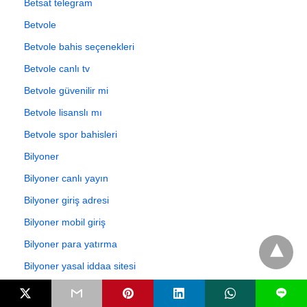
Betsat telegram
Betvole
Betvole bahis seçenekleri
Betvole canlı tv
Betvole güvenilir mi
Betvole lisanslı mı
Betvole spor bahisleri
Bilyoner
Bilyoner canlı yayın
Bilyoner giriş adresi
Bilyoner mobil giriş
Bilyoner para yatırma
Bilyoner yasal iddaa sitesi
Birebin
L