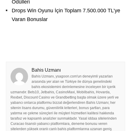
Ödülleri
Drops Win Oyunu İçin Toplam 7.500.000 TL’ye
Varan Bonuslar
Bahis Uzmanı
Bahis Uzmanı, ysagoon.com'un deneyimli yazarları
arasında yer alan ve Türkiye ile dünya genelindeki
bahis ekosistemini derinlemesine inceleyen bir içerik
uzmanıdır. Bets10, Jetbahis, CasinoMaxi, Mobilbahis, Hovarda,
Rexbet, Discount Casino ve Grandbetting başta olmak üzere yerli ve
yabancı onlarca platformu bizzat değerlendiren Bahis Uzmanı; her
sitenin lisans durumu, güvenilirlik kriterleri, bonus şartları, para
yatırma ve çekme süreçleri ile müşteri hizmetleri kalitesi hakkında
tarafsız ve kapsamlı analizler sunmaktadır. Yasal iddaa sitelerinden
Curacao lisanslı yabancı platformlara, deneme bonusu veren
sitelerden yüksek oranlı canlı bahis platformlarına uzanan geniş