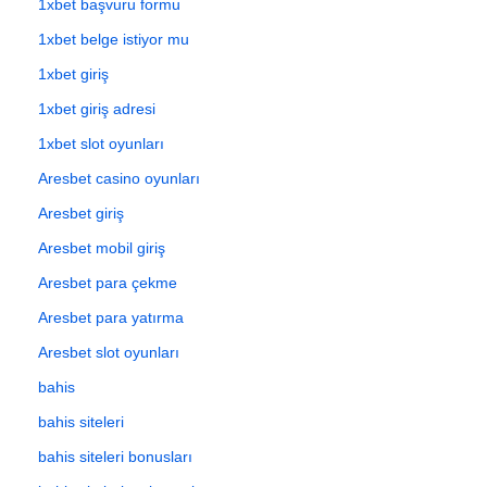
1xbet başvuru formu
1xbet belge istiyor mu
1xbet giriş
1xbet giriş adresi
1xbet slot oyunları
Aresbet casino oyunları
Aresbet giriş
Aresbet mobil giriş
Aresbet para çekme
Aresbet para yatırma
Aresbet slot oyunları
bahis
bahis siteleri
bahis siteleri bonusları