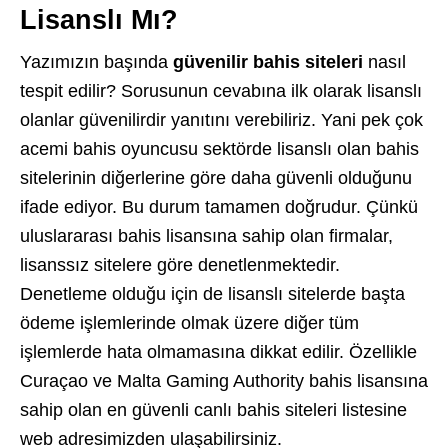
Lisanslı Mı?
Yazımızın başında
güvenilir bahis siteleri
nasıl
tespit edilir? Sorusunun cevabına ilk olarak lisanslı
olanlar güvenilirdir yanıtını verebiliriz. Yani pek çok
acemi bahis oyuncusu sektörde lisanslı olan bahis
sitelerinin diğerlerine göre daha güvenli olduğunu
ifade ediyor. Bu durum tamamen doğrudur. Çünkü
uluslararası bahis lisansına sahip olan firmalar,
lisanssız sitelere göre denetlenmektedir.
Denetleme olduğu için de lisanslı sitelerde başta
ödeme işlemlerinde olmak üzere diğer tüm
işlemlerde hata olmamasına dikkat edilir. Özellikle
Curaçao ve Malta Gaming Authority bahis lisansına
sahip olan en güvenli canlı bahis siteleri listesine
web adresimizden ulaşabilirsiniz.