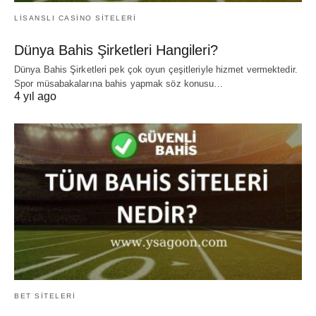
LISANSLI CASINO SITELERI
Dünya Bahis Şirketleri Hangileri?
Dünya Bahis Şirketleri pek çok oyun çeşitleriyle hizmet vermektedir.
Spor müsabakalarına bahis yapmak söz konusu…
4 yıl ago
BET SITELERI