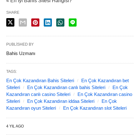
« En İyi Bahis Sitesi Hangisi?
SHARE
PUBLISHED BY
Bahis Uzmanı
TAGS:
En Çok Kazandıran Bahis Siteleri
En Çok Kazandıran bet
Siteleri
En Çok Kazandıran canlı bahis Siteleri
En Çok
Kazandıran canlı casino Siteleri
En Çok Kazandıran casino
Siteleri
En Çok Kazandıran iddaa Siteleri
En Çok
Kazandıran oyun Siteleri
En Çok Kazandıran slot Siteleri
4 YIL AGO