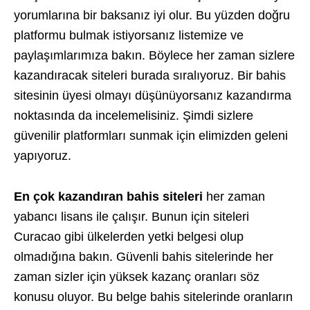
yorumlarına bir baksanız iyi olur. Bu yüzden doğru
platformu bulmak istiyorsanız listemize ve
paylaşımlarımıza bakın. Böylece her zaman sizlere
kazandıracak siteleri burada sıralıyoruz. Bir bahis
sitesinin üyesi olmayı düşünüyorsanız kazandırma
noktasında da incelemelisiniz. Şimdi sizlere
güvenilir platformları sunmak için elimizden geleni
yapıyoruz.
En çok kazandıran bahis siteleri
her zaman
yabancı lisans ile çalışır. Bunun için siteleri
Curacao gibi ülkelerden yetki belgesi olup
olmadığına bakın. Güvenli bahis sitelerinde her
zaman sizler için yüksek kazanç oranları söz
konusu oluyor. Bu belge bahis sitelerinde oranların