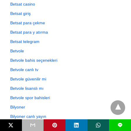
Betsat casino
Betsat giriş
Betsat para çekme
Betsat para y atırma
Betsat telegram
Betvole
Betvole bahis seçenekleri
Betvole canlı tv
Betvole güvenilir mi
Betvole lisanslı mı
Betvole spor bahisleri
Bilyoner
Bilyoner canlı yayın
L
Bilyoner giriş adresi