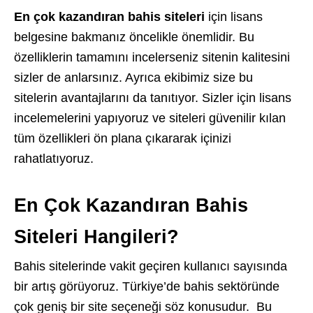
En çok kazandıran bahis siteleri
için lisans
belgesine bakmanız öncelikle önemlidir. Bu
özelliklerin tamamını incelerseniz sitenin kalitesini
sizler de anlarsınız. Ayrıca ekibimiz size bu
sitelerin avantajlarını da tanıtıyor. Sizler için lisans
incelemelerini yapıyoruz ve siteleri güvenilir kılan
tüm özellikleri ön plana çıkararak içinizi
rahatlatıyoruz.
En Çok Kazandıran Bahis
Siteleri Hangileri?
Bahis sitelerinde vakit geçiren kullanıcı sayısında
bir artış görüyoruz. Türkiye’de bahis sektöründe
çok geniş bir site seçeneği söz konusudur. Bu