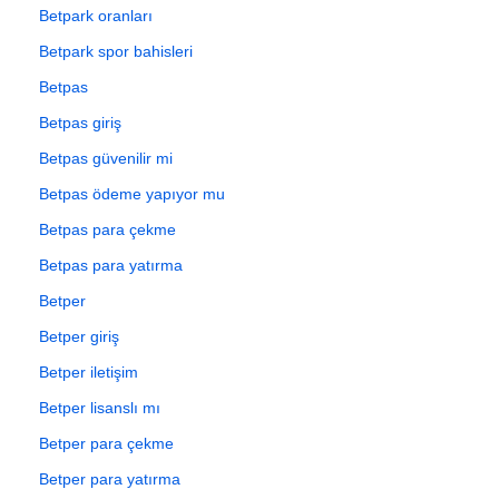
Betpark oranları
Betpark spor bahisleri
Betpas
Betpas giriş
Betpas güvenilir mi
Betpas ödeme yapıyor mu
Betpas para çekme
Betpas para yatırma
Betper
Betper giriş
Betper iletişim
Betper lisanslı mı
Betper para çekme
Betper para yatırma