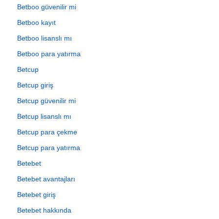
Betboo güvenilir mi
Betboo kayıt
Betboo lisanslı mı
Betboo para yatırma
Betcup
Betcup giriş
Betcup güvenilir mi
Betcup lisanslı mı
Betcup para çekme
Betcup para yatırma
Betebet
Betebet avantajları
Betebet giriş
Betebet hakkında