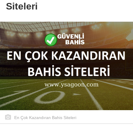
Siteleri
En Çok Kazandıran Bahis Siteleri