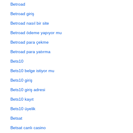
Betroad
Betroad giriş
Betroad nasıl bir site
Betroad ödeme yapıyor mu
Betroad para çekme
Betroad para yatırma
Bets10
Bets10 belge istiyor mu
Bets10 giriş
Bets10 giriş adresi
Bets10 kayıt
Bets10 üyelik
Betsat
Betsat canlı casino