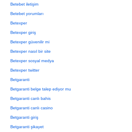
Betebet iletişim
Betebet yorumları
Betexper
Betexper giriş
Betexper güvenilir mi
Betexper nasıl bir site
Betexper sosyal medya
Betexper twitter
Betgaranti
Betgaranti belge talep ediyor mu
Betgaranti canlı bahis
Betgaranti canlı casino
Betgaranti giriş
Betgaranti şikayet