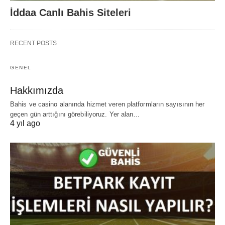
İddaa Canlı Bahis Siteleri
RECENT POSTS
GENEL
Hakkımızda
Bahis ve casino alanında hizmet veren platformların sayısının her
geçen gün arttığını görebiliyoruz. Yer alan…
4 yıl ago