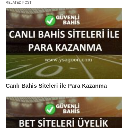
RELATED POST
Canlı Bahis Siteleri ile Para Kazanma