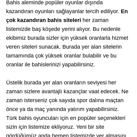
Bahis aleminde popüler oyunlar dışında
kazandıran oyunları sağlayanlar tercih ediliyor.
En
çok kazandıran bahis siteleri
her zaman
listemizde baş köşede yerini alıyor. Bu nedenle
ekibimiz burada sizler için yüksek oranlarla hizmet
veren siteleri sunacak. Burada yer alan sitelerin
tamamında çok yüksek oranlar bulabilir ve bu
oranlar ile bahislerinizi yapabilirsiniz.
Üstelik burada yer alan oranların seviyesi her
zaman sizlere avantajlı kazançlar vaat edecek. Ne
zaman isterseniz çok sayıda spor dalına maçtan
önce ya da maç yanında yatırım yapabilirsiniz.
Türk bahis oyuncuları için en popüler seçenekleri
sizin için listemize ekliyoruz. Yeni bir site
gördüğümüz anda hemen listemizde yer almasını