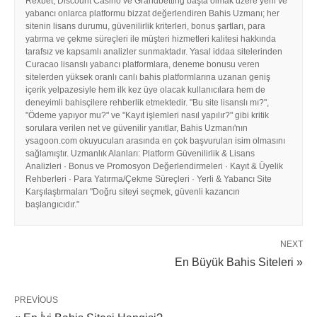
Rexbet, Discount Casino ve Grandbetting başta olmak üzere yerli ve
yabancı onlarca platformu bizzat değerlendiren Bahis Uzmanı; her
sitenin lisans durumu, güvenilirlik kriterleri, bonus şartları, para
yatırma ve çekme süreçleri ile müşteri hizmetleri kalitesi hakkında
tarafsız ve kapsamlı analizler sunmaktadır. Yasal iddaa sitelerinden
Curacao lisanslı yabancı platformlara, deneme bonusu veren
sitelerden yüksek oranlı canlı bahis platformlarına uzanan geniş
içerik yelpazesiyle hem ilk kez üye olacak kullanıcılara hem de
deneyimli bahisçilere rehberlik etmektedir. "Bu site lisanslı mı?",
"Ödeme yapıyor mu?" ve "Kayıt işlemleri nasıl yapılır?" gibi kritik
sorulara verilen net ve güvenilir yanıtlar, Bahis Uzmanı'nın
ysagoon.com okuyucuları arasında en çok başvurulan isim olmasını
sağlamıştır. Uzmanlık Alanları: Platform Güvenilirlik & Lisans
Analizleri · Bonus ve Promosyon Değerlendirmeleri · Kayıt & Üyelik
Rehberleri · Para Yatırma/Çekme Süreçleri · Yerli & Yabancı Site
Karşılaştırmaları "Doğru siteyi seçmek, güvenli kazancın
başlangıcıdır."
NEXT
En Büyük Bahis Siteleri »
PREVIOUS