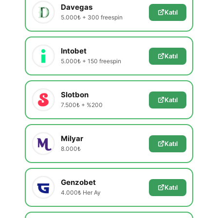
Davegas
Katıl
5.000₺ + 300 freespin
Intobet
Katıl
5.000₺ + 150 freespin
Slotbon
Katıl
7.500₺ + %200
Milyar
Katıl
8.000₺
Genzobet
Katıl
4.000₺ Her Ay