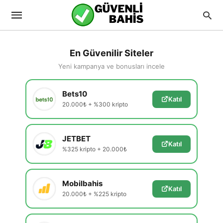
En Güvenilir Siteler
Yeni kampanya ve bonusları incele
Bets10
Katıl
20.000₺ + %300 kripto
JETBET
Katıl
%325 kripto + 20.000₺
Mobilbahis
Katıl
20.000₺ + %225 kripto