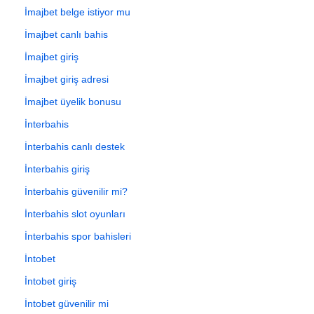
İmajbet belge istiyor mu
İmajbet canlı bahis
İmajbet giriş
İmajbet giriş adresi
İmajbet üyelik bonusu
İnterbahis
İnterbahis canlı destek
İnterbahis giriş
İnterbahis güvenilir mi?
İnterbahis slot oyunları
İnterbahis spor bahisleri
İntobet
İntobet giriş
İntobet güvenilir mi