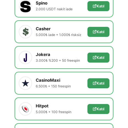
Spino
Katıl
2.000 USDT nakit iade
Casher
Katıl
5.000₺ iade + 1.000₺ risksiz
Jokera
Katıl
3.000₺ %200 + 50 freespin
CasinoMaxi
Katıl
6.500₺ + 150 freespin
Hitpot
Katıl
5.000₺ + 100 freespin