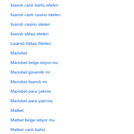
lisanslı canlı bahis siteleri
lisanslı canlı casino siteleri
lisanslı casino siteleri
lisanslı iddaa siteleri
Lisanslı İddaa Siteleri
Mariobet
Mariobet belge istiyor mu
Mariobet güvenilir mi
Mariobet lisanslı mı
Mariobet para çekme
Mariobet para yatırma
Matbet
Matbet belge istiyor mu
Matbet canlı bahis