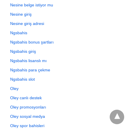
Nesine belge istiyor mu
Nesine giriş
Nesine giriş adresi
Ngsbahis
Ngsbahis bonus şartları
Ngsbahis giriş
Ngsbahis lisanslı mı
Ngsbahis para çekme
Ngsbahis slot
Oley
Oley canlı destek
Oley promosyonları
Oley sosyal medya
Oley spor bahisleri