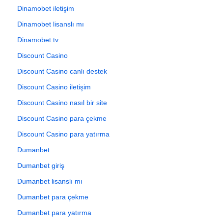
Dinamobet iletişim
Dinamobet lisanslı mı
Dinamobet tv
Discount Casino
Discount Casino canlı destek
Discount Casino iletişim
Discount Casino nasıl bir site
Discount Casino para çekme
Discount Casino para yatırma
Dumanbet
Dumanbet giriş
Dumanbet lisanslı mı
Dumanbet para çekme
Dumanbet para yatırma