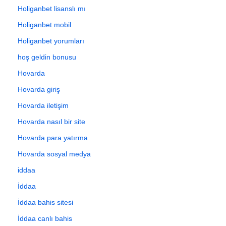
Holiganbet lisanslı mı
Holiganbet mobil
Holiganbet yorumları
hoş geldin bonusu
Hovarda
Hovarda giriş
Hovarda iletişim
Hovarda nasıl bir site
Hovarda para yatırma
Hovarda sosyal medya
iddaa
İddaa
İddaa bahis sitesi
İddaa canlı bahis