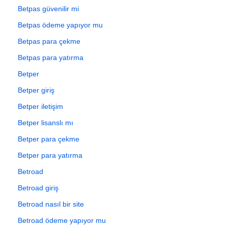
Betpas güvenilir mi
Betpas ödeme yapıyor mu
Betpas para çekme
Betpas para yatırma
Betper
Betper giriş
Betper iletişim
Betper lisanslı mı
Betper para çekme
Betper para yatırma
Betroad
Betroad giriş
Betroad nasıl bir site
Betroad ödeme yapıyor mu