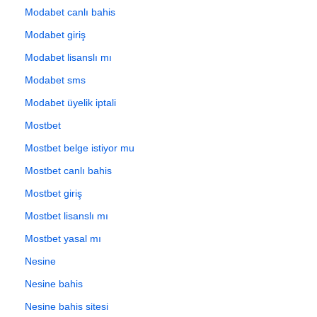
Modabet canlı bahis
Modabet giriş
Modabet lisanslı mı
Modabet sms
Modabet üyelik iptali
Mostbet
Mostbet belge istiyor mu
Mostbet canlı bahis
Mostbet giriş
Mostbet lisanslı mı
Mostbet yasal mı
Nesine
Nesine bahis
Nesine bahis sitesi