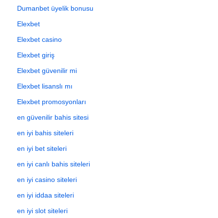
Dumanbet üyelik bonusu
Elexbet
Elexbet casino
Elexbet giriş
Elexbet güvenilir mi
Elexbet lisanslı mı
Elexbet promosyonları
en güvenilir bahis sitesi
en iyi bahis siteleri
en iyi bet siteleri
en iyi canlı bahis siteleri
en iyi casino siteleri
en iyi iddaa siteleri
en iyi slot siteleri