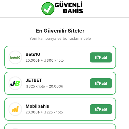
En Güvenilir Siteler
Yeni kampanya ve bonusları incele
Bets10
Katıl
20.000₺ + %300 kripto
JETBET
Katıl
%325 kripto + 20.000₺
Mobilbahis
Katıl
20.000₺ + %225 kripto