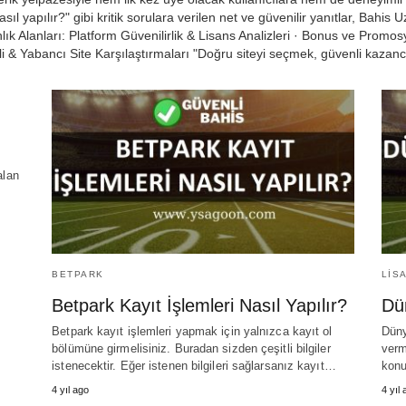
ıl yapılır?" gibi kritik sorulara verilen net ve güvenilir yanıtlar, Bah
ık Alanları: Platform Güvenilirlik & Lisans Analizleri · Bonus ve Promos
i & Yabancı Site Karşılaştırmaları "Doğru siteyi seçmek, güvenli kazancı
n
alan
BETPARK
LIS
Betpark Kayıt İşlemleri Nasıl Yapılır?
Dün
Betpark kayıt işlemleri yapmak için yalnızca kayıt ol
Düny
bölümüne girmelisiniz. Buradan sizden çeşitli bilgiler
verm
istenecektir. Eğer istenen bilgileri sağlarsanız kayıt…
konu
4 yıl ago
4 yıl 