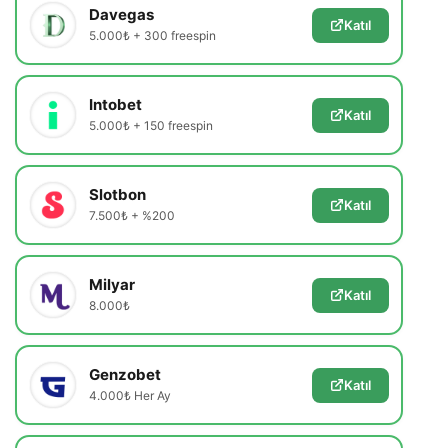
Davegas
Katıl
5.000₺ + 300 freespin
Intobet
Katıl
5.000₺ + 150 freespin
Slotbon
Katıl
7.500₺ + %200
Milyar
Katıl
8.000₺
Genzobet
Katıl
4.000₺ Her Ay