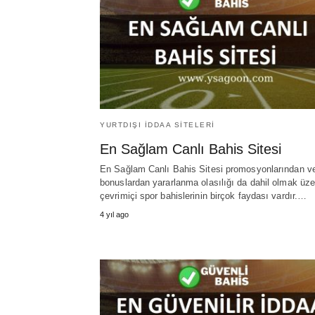
YURTDIŞI IDDAA SITELERI
En Sağlam Canlı Bahis Sitesi
En Sağlam Canlı Bahis Sitesi promosyonlarından v
bonuslardan yararlanma olasılığı da dahil olmak üze
çevrimiçi spor bahislerinin birçok faydası vardır.…
4 yıl ago