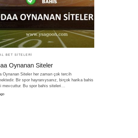
AL BET SITELERI
daa Oynanan Siteler
a Oynanan Siteler her zaman çok tercih
mektedir. Bir spor hayranıysanız, birçok harika bahis
si mevcuttur. Bu spor bahis siteleri…
ago