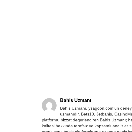
Bahis Uzmanı
Bahis Uzmanı, ysagoon.com'un deneyimli
uzmanıdır. Bets10, Jetbahis, CasinoMa
platformu bizzat değerlendiren Bahis Uzmanı; her s
kalitesi hakkında tarafsız ve kapsamlı analizler
oranlı canlı bahis platformlarına uzanan geniş iç