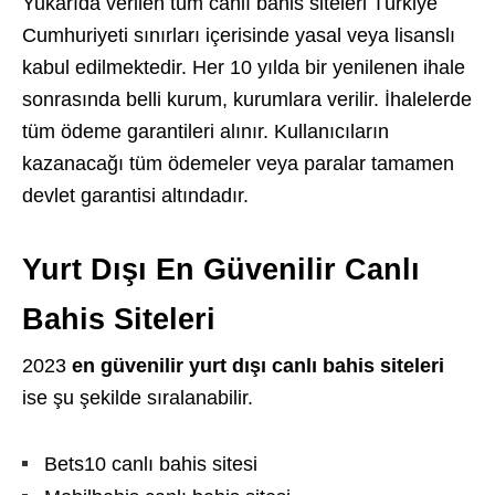
Yukarıda verilen tüm canlı bahis siteleri Türkiye
Cumhuriyeti sınırları içerisinde yasal veya lisanslı
kabul edilmektedir. Her 10 yılda bir yenilenen ihale
sonrasında belli kurum, kurumlara verilir. İhalelerde
tüm ödeme garantileri alınır. Kullanıcıların
kazanacağı tüm ödemeler veya paralar tamamen
devlet garantisi altındadır.
Yurt Dışı En Güvenilir Canlı
Bahis Siteleri
2023
en güvenilir yurt dışı canlı bahis siteleri
ise şu şekilde sıralanabilir.
Bets10 canlı bahis sitesi