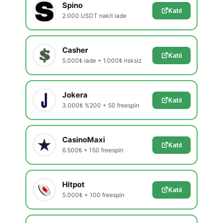
Spino
Katıl
2.000 USDT nakit iade
Casher
Katıl
5.000₺ iade + 1.000₺ risksiz
Jokera
Katıl
3.000₺ %200 + 50 freespin
CasinoMaxi
Katıl
6.500₺ + 150 freespin
Hitpot
Katıl
5.000₺ + 100 freespin