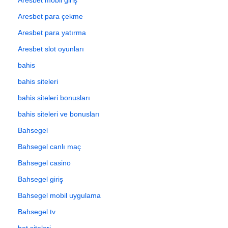
Aresbet mobil giriş
Aresbet para çekme
Aresbet para yatırma
Aresbet slot oyunları
bahis
bahis siteleri
bahis siteleri bonusları
bahis siteleri ve bonusları
Bahsegel
Bahsegel canlı maç
Bahsegel casino
Bahsegel giriş
Bahsegel mobil uygulama
Bahsegel tv