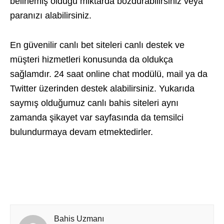
belirlemiş olduğu miktarda bozdurabilirsiniz veya
paranızı alabilirsiniz.
En güvenilir canlı bet siteleri canlı destek ve
müşteri hizmetleri konusunda da oldukça
sağlamdır. 24 saat online chat modülü, mail ya da
Twitter üzerinden destek alabilirsiniz. Yukarıda
saymış olduğumuz canlı bahis siteleri aynı
zamanda şikayet var sayfasında da temsilci
bulundurmaya devam etmektedirler.
Bahis Uzmanı