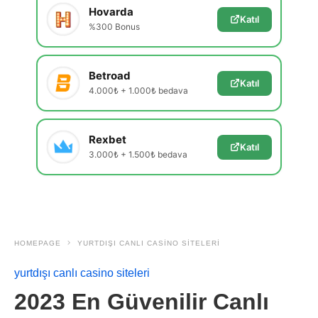
Hovarda
Katıl
%300 Bonus
Betroad
Katıl
4.000₺ + 1.000₺ bedava
Rexbet
Katıl
3.000₺ + 1.500₺ bedava
HOMEPAGE
YURTDIŞI CANLI CASINO SITELERI
yurtdışı canlı casino siteleri
2023 En Güvenilir Canlı