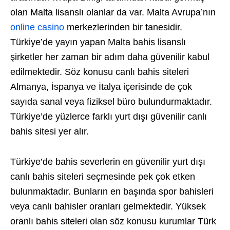
olan Malta lisanslı olanlar da var. Malta Avrupa’nın
online casino
merkezlerinden bir tanesidir.
Türkiye’de yayın yapan Malta bahis lisanslı
şirketler her zaman bir adım daha güvenilir kabul
edilmektedir. Söz konusu canlı bahis siteleri
Almanya, İspanya ve İtalya içerisinde de çok
sayıda sanal veya fiziksel büro bulundurmaktadır.
Türkiye’de yüzlerce farklı yurt dışı güvenilir canlı
bahis sitesi yer alır.
Türkiye’de bahis severlerin en güvenilir yurt dışı
canlı bahis siteleri seçmesinde pek çok etken
bulunmaktadır. Bunların en başında spor bahisleri
veya canlı bahisler oranları gelmektedir. Yüksek
oranlı bahis siteleri olan söz konusu kurumlar Türk