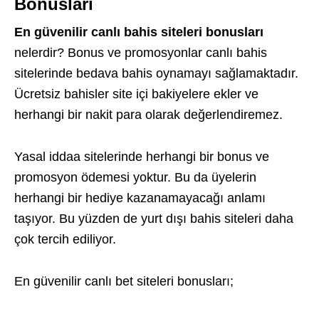
Bonusları
En güvenilir canlı bahis siteleri bonusları
nelerdir? Bonus ve promosyonlar canlı bahis
sitelerinde bedava bahis oynamayı sağlamaktadır.
Ücretsiz bahisler site içi bakiyelere ekler ve
herhangi bir nakit para olarak değerlendiremez.
Yasal iddaa sitelerinde herhangi bir bonus ve
promosyon ödemesi yoktur. Bu da üyelerin
herhangi bir hediye kazanamayacağı anlamı
taşıyor. Bu yüzden de yurt dışı bahis siteleri daha
çok tercih ediliyor.
En güvenilir canlı bet siteleri bonusları;