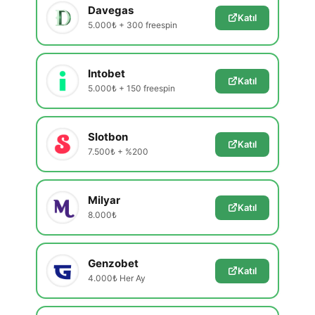
Davegas
Katıl
5.000₺ + 300 freespin
Intobet
Katıl
5.000₺ + 150 freespin
Slotbon
Katıl
7.500₺ + %200
Milyar
Katıl
8.000₺
Genzobet
Katıl
4.000₺ Her Ay