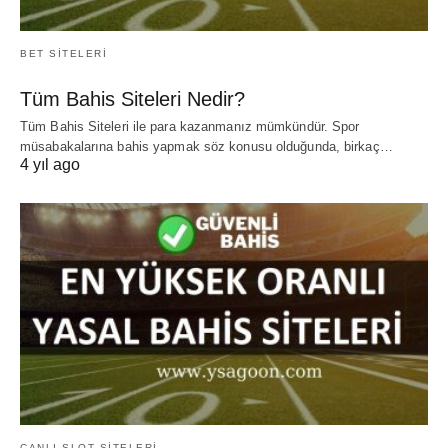
BET SITELERI
Tüm Bahis Siteleri Nedir?
Tüm Bahis Siteleri ile para kazanmanız mümkündür. Spor
müsabakalarına bahis yapmak söz konusu olduğunda, birkaç…
4 yıl ago
CANLI SLOT SITELERI