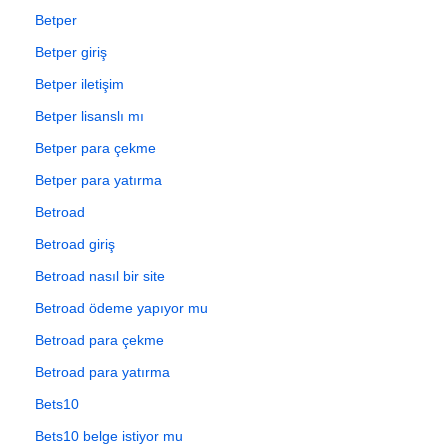
Betper
Betper giriş
Betper iletişim
Betper lisanslı mı
Betper para çekme
Betper para yatırma
Betroad
Betroad giriş
Betroad nasıl bir site
Betroad ödeme yapıyor mu
Betroad para çekme
Betroad para yatırma
Bets10
Bets10 belge istiyor mu