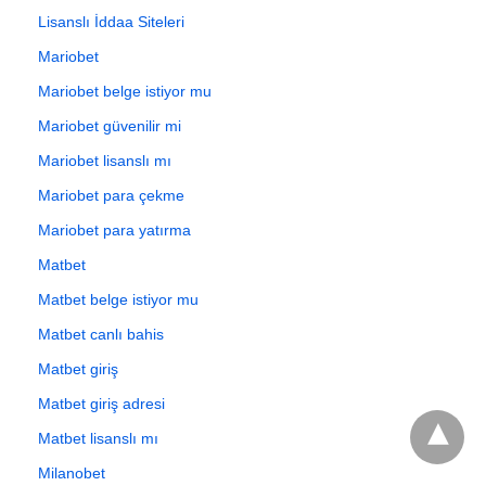
Lisanslı İddaa Siteleri
Mariobet
Mariobet belge istiyor mu
Mariobet güvenilir mi
Mariobet lisanslı mı
Mariobet para çekme
Mariobet para yatırma
Matbet
Matbet belge istiyor mu
Matbet canlı bahis
Matbet giriş
Matbet giriş adresi
Matbet lisanslı mı
Milanobet