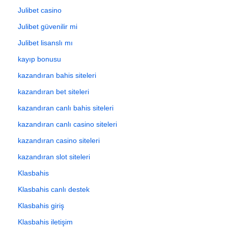
Julibet casino
Julibet güvenilir mi
Julibet lisanslı mı
kayıp bonusu
kazandıran bahis siteleri
kazandıran bet siteleri
kazandıran canlı bahis siteleri
kazandıran canlı casino siteleri
kazandıran casino siteleri
kazandıran slot siteleri
Klasbahis
Klasbahis canlı destek
Klasbahis giriş
Klasbahis iletişim