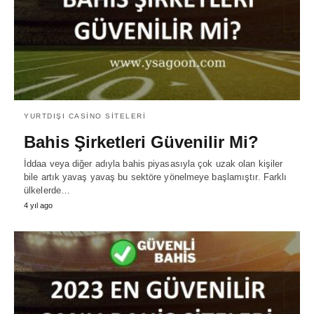
YURTDIŞI CASINO SITELERI
Bahis Şirketleri Güvenilir Mi?
İddaa veya diğer adıyla bahis piyasasıyla çok uzak olan kişiler
bile artık yavaş yavaş bu sektöre yönelmeye başlamıştır. Farklı
ülkelerde…
4 yıl ago