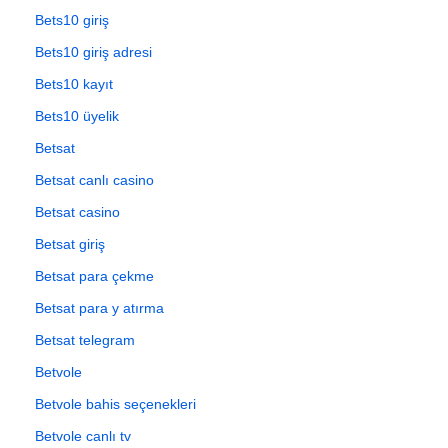
Bets10 giriş
Bets10 giriş adresi
Bets10 kayıt
Bets10 üyelik
Betsat
Betsat canlı casino
Betsat casino
Betsat giriş
Betsat para çekme
Betsat para y atırma
Betsat telegram
Betvole
Betvole bahis seçenekleri
Betvole canlı tv