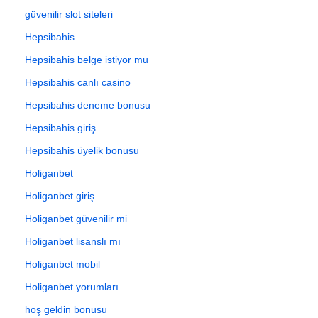
güvenilir slot siteleri
Hepsibahis
Hepsibahis belge istiyor mu
Hepsibahis canlı casino
Hepsibahis deneme bonusu
Hepsibahis giriş
Hepsibahis üyelik bonusu
Holiganbet
Holiganbet giriş
Holiganbet güvenilir mi
Holiganbet lisanslı mı
Holiganbet mobil
Holiganbet yorumları
hoş geldin bonusu