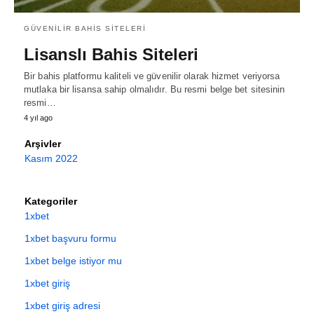
GÜVENILIR BAHIS SITELERI
Lisanslı Bahis Siteleri
Bir bahis platformu kaliteli ve güvenilir olarak hizmet veriyorsa
mutlaka bir lisansa sahip olmalıdır. Bu resmi belge bet sitesinin
resmi…
4 yıl ago
Arşivler
Kasım 2022
Kategoriler
1xbet
1xbet başvuru formu
1xbet belge istiyor mu
1xbet giriş
1xbet giriş adresi