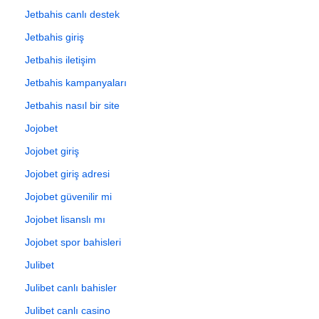
Jetbahis canlı destek
Jetbahis giriş
Jetbahis iletişim
Jetbahis kampanyaları
Jetbahis nasıl bir site
Jojobet
Jojobet giriş
Jojobet giriş adresi
Jojobet güvenilir mi
Jojobet lisanslı mı
Jojobet spor bahisleri
Julibet
Julibet canlı bahisler
Julibet canlı casino