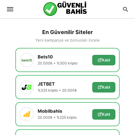
En Güvenilir Siteler
Yeni kampanya ve bonusları incele
Bets10
Katıl
20.000₺ + %300 kripto
JETBET
Katıl
%325 kripto + 20.000₺
Mobilbahis
Katıl
20.000₺ + %225 kripto