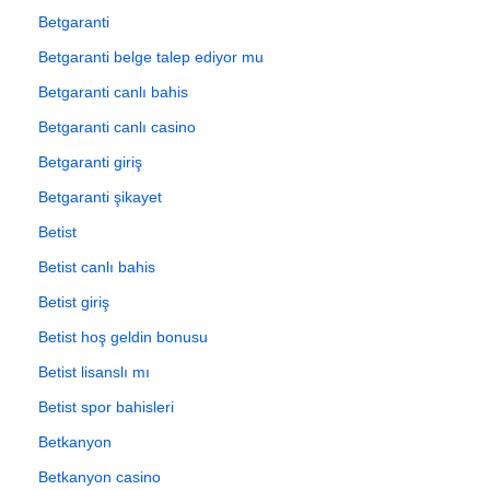
Betgaranti
Betgaranti belge talep ediyor mu
Betgaranti canlı bahis
Betgaranti canlı casino
Betgaranti giriş
Betgaranti şikayet
Betist
Betist canlı bahis
Betist giriş
Betist hoş geldin bonusu
Betist lisanslı mı
Betist spor bahisleri
Betkanyon
Betkanyon casino