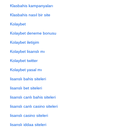
Klasbahis kampanyaları
Klasbahis nasıl bir site
Kolaybet
Kolaybet deneme bonusu
Kolaybet iletişim
Kolaybet lisanslı mı
Kolaybet twitter
Kolaybet yasal mı
lisanslı bahis siteleri
lisanslı bet siteleri
lisanslı canlı bahis siteleri
lisanslı canlı casino siteleri
lisanslı casino siteleri
lisanslı iddaa siteleri