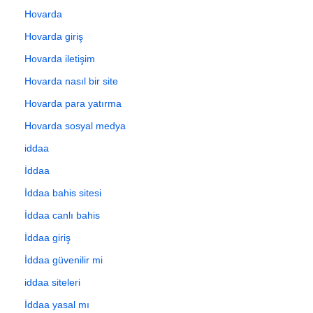
Hovarda
Hovarda giriş
Hovarda iletişim
Hovarda nasıl bir site
Hovarda para yatırma
Hovarda sosyal medya
iddaa
İddaa
İddaa bahis sitesi
İddaa canlı bahis
İddaa giriş
İddaa güvenilir mi
iddaa siteleri
İddaa yasal mı