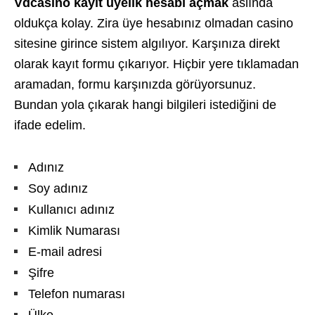
Vdcasino kayıt üyelik hesabı açmak
aslında
oldukça kolay. Zira üye hesabınız olmadan casino
sitesine girince sistem algılıyor. Karşınıza direkt
olarak kayıt formu çıkarıyor. Hiçbir yere tıklamadan
aramadan, formu karşınızda görüyorsunuz.
Bundan yola çıkarak hangi bilgileri istediğini de
ifade edelim.
Adınız
Soy adınız
Kullanıcı adınız
Kimlik Numarası
E-mail adresi
Şifre
Telefon numarası