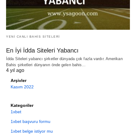
YENI CANLI BAHIS SITELERI
En İyi İdda Siteleri Yabancı
İdda Siteleri yabancı şirketler dünyada çok fazla vardır. Amerikan
Bahis şirketleri dünyanın önde gelen bahis…
4 yıl ago
Arşivler
Kasım 2022
Kategoriler
1xbet
1xbet başvuru formu
1xbet belge istiyor mu