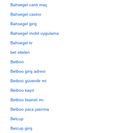
Bahsegel canlı maç
Bahsegel casino
Bahsegel giriş
Bahsegel mobil uygulama
Bahsegel tv
bet siteleri
Betboo
Betboo giriş adresi
Betboo güvenilir mi
Betboo kayıt
Betboo lisanslı mı
Betboo para yatırma
Betcup
Betcup giriş