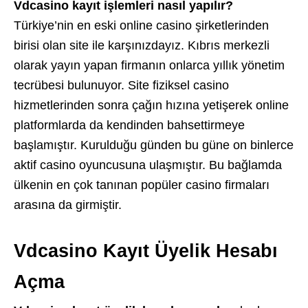
Vdcasino kayıt işlemleri nasıl yapılır?
Türkiye’nin en eski online casino şirketlerinden
birisi olan site ile karşınızdayız. Kıbrıs merkezli
olarak yayın yapan firmanın onlarca yıllık yönetim
tecrübesi bulunuyor. Site fiziksel casino
hizmetlerinden sonra çağın hızına yetişerek online
platformlarda da kendinden bahsettirmeye
başlamıştır. Kurulduğu günden bu güne on binlerce
aktif casino oyuncusuna ulaşmıştır. Bu bağlamda
ülkenin en çok tanınan popüler casino firmaları
arasına da girmiştir.
Vdcasino Kayıt Üyelik Hesabı
Açma