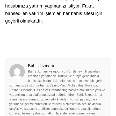
hesabınıza yatırım yapmanızı istiyor. Fakat
bahsedilen yatırım işlemleri her bahis sitesi için
geçerli olmaktadır.
Bahis Uzmanı
Bahis Uzmanı, ysagoon.com'un deneyimli yazarları
arasında yer alan ve Türkiye ile dünya genelindeki
bahis ekosistemini derinlemesine inceleyen bir içerik
uzmanıdır. Bets10, Jetbahis, CasinoMaxi, Mobilbahis, Hovarda,
Rexbet, Discount Casino ve Grandbetting başta olmak üzere yerli ve
yabancı onlarca platformu bizzat değerlendiren Bahis Uzmanı; her
sitenin lisans durumu, güvenilirlik kriterleri, bonus şartları, para
yatırma ve çekme süreçleri ile müşteri hizmetleri kalitesi hakkında
tarafsız ve kapsamlı analizler sunmaktadır. Yasal iddaa sitelerinden
Curacao lisanslı yabancı platformlara, deneme bonusu veren