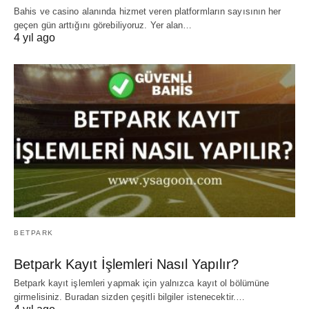
Bahis ve casino alanında hizmet veren platformların sayısının her
geçen gün arttığını görebiliyoruz. Yer alan…
4 yıl ago
BETPARK
Betpark Kayıt İşlemleri Nasıl Yapılır?
Betpark kayıt işlemleri yapmak için yalnızca kayıt ol bölümüne
girmelisiniz. Buradan sizden çeşitli bilgiler istenecektir.…