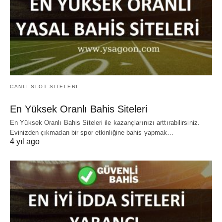
CANLI SLOT SITELERI
En Yüksek Oranlı Bahis Siteleri
En Yüksek Oranlı Bahis Siteleri ile kazançlarınızı arttırabilirsiniz.
Evinizden çıkmadan bir spor etkinliğine bahis yapmak…
4 yıl ago