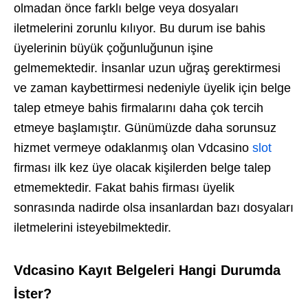
olmadan önce farklı belge veya dosyaları
iletmelerini zorunlu kılıyor. Bu durum ise bahis
üyelerinin büyük çoğunluğunun işine
gelmemektedir. İnsanlar uzun uğraş gerektirmesi
ve zaman kaybettirmesi nedeniyle üyelik için belge
talep etmeye bahis firmalarını daha çok tercih
etmeye başlamıştır. Günümüzde daha sorunsuz
hizmet vermeye odaklanmış olan Vdcasino
slot
firması ilk kez üye olacak kişilerden belge talep
etmemektedir. Fakat bahis firması üyelik
sonrasında nadirde olsa insanlardan bazı dosyaları
iletmelerini isteyebilmektedir.
Vdcasino Kayıt Belgeleri Hangi Durumda
İster?