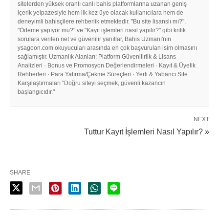
sitelerden yüksek oranlı canlı bahis platformlarına uzanan geniş
içerik yelpazesiyle hem ilk kez üye olacak kullanıcılara hem de
deneyimli bahisçilere rehberlik etmektedir. "Bu site lisanslı mı?",
"Ödeme yapıyor mu?" ve "Kayıt işlemleri nasıl yapılır?" gibi kritik
sorulara verilen net ve güvenilir yanıtlar, Bahis Uzmanı'nın
ysagoon.com okuyucuları arasında en çok başvurulan isim olmasını
sağlamıştır. Uzmanlık Alanları: Platform Güvenilirlik & Lisans
Analizleri · Bonus ve Promosyon Değerlendirmeleri · Kayıt & Üyelik
Rehberleri · Para Yatırma/Çekme Süreçleri · Yerli & Yabancı Site
Karşılaştırmaları "Doğru siteyi seçmek, güvenli kazancın
başlangıcıdır."
NEXT
Tuttur Kayıt İşlemleri Nasıl Yapılır? »
SHARE