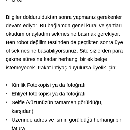
Ülke
Bilgiler doldurulduktan sonra yapmanız gerekenler
devam ediyor. Bu bağlamda genel kural ve şartları
okudum onayladım sekmesine basmak gerekiyor.
Ben robot değilim testinden de geçtikten sonra üye
ol sekmesine basabiliyorsunuz. Site sizlerden para
çekme süresine kadar herhangi bir ek belge
istemeyecek. Fakat ihtiyaç duyulursa üyelik için;
Kimlik Fotokopisi ya da fotoğrafı
Ehliyet fotokopisi ya da fotoğrafı
Selfie (yüzünüzün tamamen görüldüğü,
karşıdan)
Üzerinde adres ve ismin görüldüğü herhangi bir
fatura