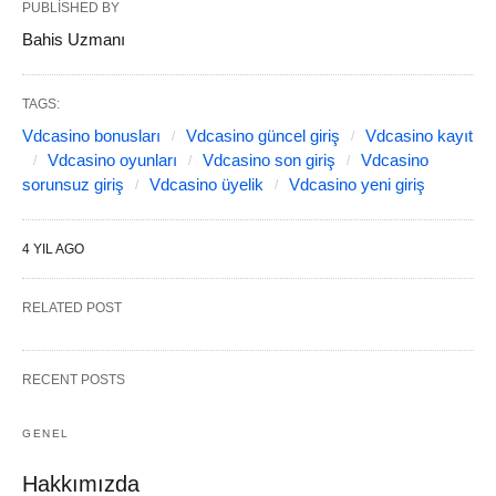
PUBLISHED BY
Bahis Uzmanı
TAGS:
Vdcasino bonusları
Vdcasino güncel giriş
Vdcasino kayıt
Vdcasino oyunları
Vdcasino son giriş
Vdcasino
sorunsuz giriş
Vdcasino üyelik
Vdcasino yeni giriş
4 YIL AGO
RELATED POST
RECENT POSTS
GENEL
Hakkımızda