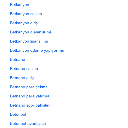
Betkanyon
Betkanyon casino
Betkanyon giriş
Betkanyon güvenilir mi
Betkanyon lisanslı mı
Betkanyon ödeme yapıyor mu
Betnano
Betnano casino
Betnano giriş
Betnano para çekme
Betnano para yatırma
Betnano spor bahisleri
Betonbet
Betonbet avantajları