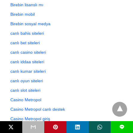
Birebin lisanslı mı
Birebin mobil
Birebin sosyal medya
canlı bahis siteleri
canlı bet siteleri
canlı casino siteleri
canlı iddaa siteleri
canlı kumar siteleri
canlı oyun siteleri
canlı slot siteleri
Casino Metropol
Casino Metropol canlı destek
Casino Metropol giriş
L
Casino Metropol nasıl bir site