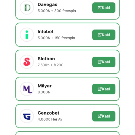
Davegas
Katıl
5.000₺ + 300 freespin
Intobet
Katıl
5.000₺ + 150 freespin
Slotbon
Katıl
7.500₺ + %200
Milyar
Katıl
8.000₺
Genzobet
Katıl
4.000₺ Her Ay