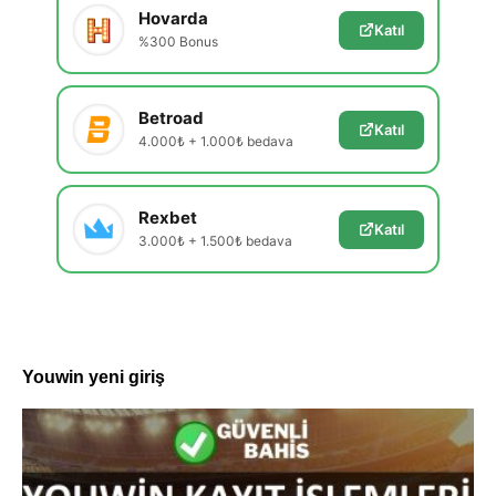
Hovarda
Katıl
%300 Bonus
Betroad
Katıl
4.000₺ + 1.000₺ bedava
Rexbet
Katıl
3.000₺ + 1.500₺ bedava
Youwin yeni giriş