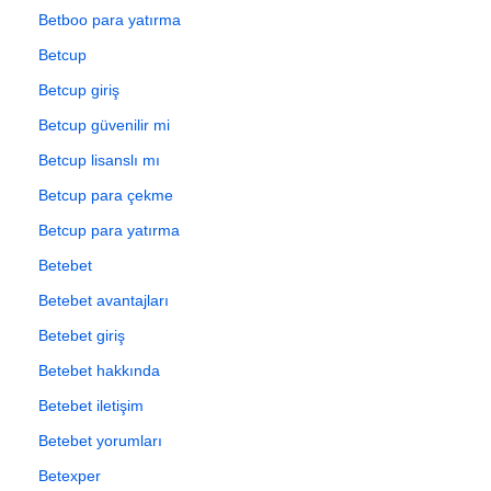
Betboo para yatırma
Betcup
Betcup giriş
Betcup güvenilir mi
Betcup lisanslı mı
Betcup para çekme
Betcup para yatırma
Betebet
Betebet avantajları
Betebet giriş
Betebet hakkında
Betebet iletişim
Betebet yorumları
Betexper