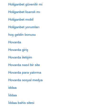
Holiganbet güvenilir mi
Holiganbet lisanslı mı
Holiganbet mobil
Holiganbet yorumları
hoş geldin bonusu
Hovarda
Hovarda giriş
Hovarda iletişim
Hovarda nasıl bir site
Hovarda para yatırma
Hovarda sosyal medya
iddaa
İddaa
İddaa bahis sitesi