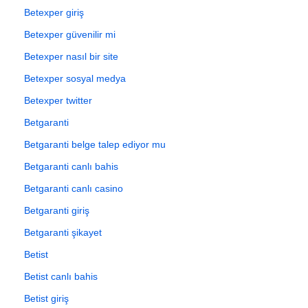
Betexper giriş
Betexper güvenilir mi
Betexper nasıl bir site
Betexper sosyal medya
Betexper twitter
Betgaranti
Betgaranti belge talep ediyor mu
Betgaranti canlı bahis
Betgaranti canlı casino
Betgaranti giriş
Betgaranti şikayet
Betist
Betist canlı bahis
Betist giriş