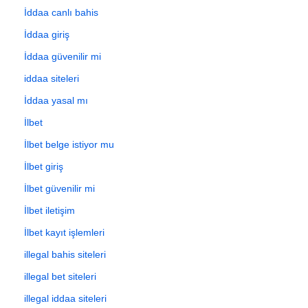
İddaa canlı bahis
İddaa giriş
İddaa güvenilir mi
iddaa siteleri
İddaa yasal mı
İlbet
İlbet belge istiyor mu
İlbet giriş
İlbet güvenilir mi
İlbet iletişim
İlbet kayıt işlemleri
illegal bahis siteleri
illegal bet siteleri
illegal iddaa siteleri