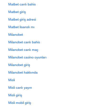
Matbet canlı bahis
Matbet giriş
Matbet giriş adresi
Matbet lisanslı mı
Milanobet
Milanobet canlı bahis
Milanobet canlı maç
Milanobet casino oyunları
Milanobet giriş
Milanobet hakkında
Misli
Misli canlı yayın
Misli giriş
Misli mobil giriş