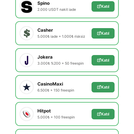
Spino
Katıl
2.000 USDT nakit iade
Casher
Katıl
5.000₺ iade + 1.000₺ risksiz
Jokera
Katıl
3.000₺ %200 + 50 freespin
CasinoMaxi
Katıl
6.500₺ + 150 freespin
Hitpot
Katıl
5.000₺ + 100 freespin