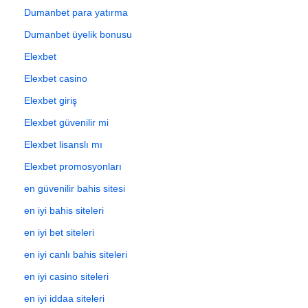
Dumanbet para yatırma
Dumanbet üyelik bonusu
Elexbet
Elexbet casino
Elexbet giriş
Elexbet güvenilir mi
Elexbet lisanslı mı
Elexbet promosyonları
en güvenilir bahis sitesi
en iyi bahis siteleri
en iyi bet siteleri
en iyi canlı bahis siteleri
en iyi casino siteleri
en iyi iddaa siteleri