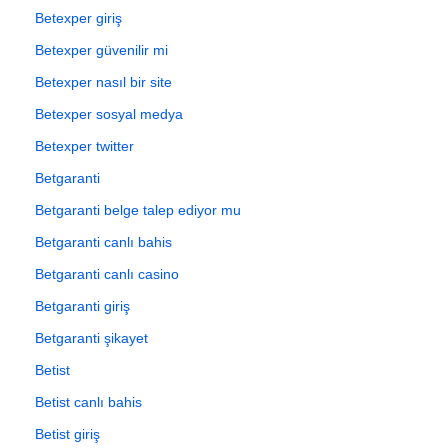
Betexper giriş
Betexper güvenilir mi
Betexper nasıl bir site
Betexper sosyal medya
Betexper twitter
Betgaranti
Betgaranti belge talep ediyor mu
Betgaranti canlı bahis
Betgaranti canlı casino
Betgaranti giriş
Betgaranti şikayet
Betist
Betist canlı bahis
Betist giriş