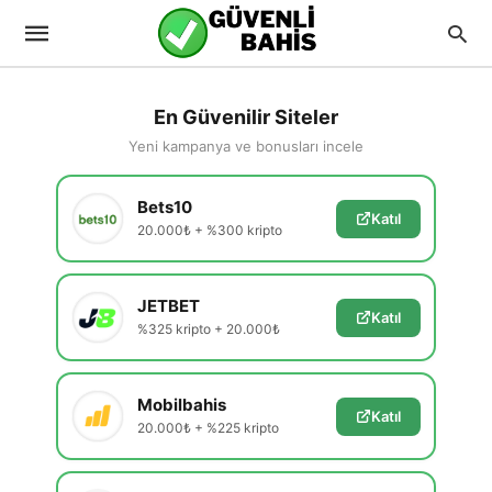
En Güvenilir Siteler
Yeni kampanya ve bonusları incele
Bets10
Katıl
20.000₺ + %300 kripto
JETBET
Katıl
%325 kripto + 20.000₺
Mobilbahis
Katıl
20.000₺ + %225 kripto