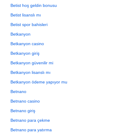
Betist hoş geldin bonusu
Betist lisanslı mı
Betist spor bahisleri
Betkanyon
Betkanyon casino
Betkanyon giriş
Betkanyon güvenilir mi
Betkanyon lisanslı mı
Betkanyon ödeme yapıyor mu
Betnano
Betnano casino
Betnano giriş
Betnano para çekme
Betnano para yatırma