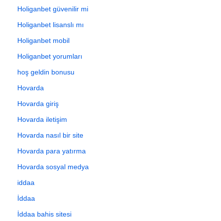
Holiganbet güvenilir mi
Holiganbet lisanslı mı
Holiganbet mobil
Holiganbet yorumları
hoş geldin bonusu
Hovarda
Hovarda giriş
Hovarda iletişim
Hovarda nasıl bir site
Hovarda para yatırma
Hovarda sosyal medya
iddaa
İddaa
İddaa bahis sitesi