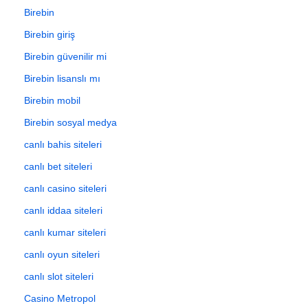
Birebin
Birebin giriş
Birebin güvenilir mi
Birebin lisanslı mı
Birebin mobil
Birebin sosyal medya
canlı bahis siteleri
canlı bet siteleri
canlı casino siteleri
canlı iddaa siteleri
canlı kumar siteleri
canlı oyun siteleri
canlı slot siteleri
Casino Metropol