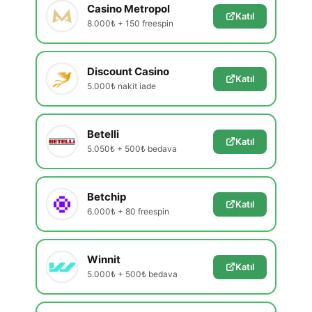
Casino Metropol
Katıl
8.000₺ + 150 freespin
Discount Casino
Katıl
5.000₺ nakit iade
Betelli
Katıl
5.050₺ + 500₺ bedava
Betchip
Katıl
6.000₺ + 80 freespin
Winnit
Katıl
5.000₺ + 500₺ bedava