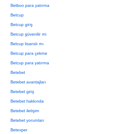
Betboo para yatırma
Betcup
Betcup giriş
Betcup güvenilir mi
Betcup lisanslı mı
Betcup para çekme
Betcup para yatırma
Betebet
Betebet avantajları
Betebet giriş
Betebet hakkında
Betebet iletişim
Betebet yorumları
Betexper