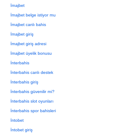
İmajbet
İmajbet belge istiyor mu
İmajbet canlı bahis
İmajbet giriş
İmajbet giriş adresi
İmajbet üyelik bonusu
İnterbahis
İnterbahis canlı destek
İnterbahis giriş
İnterbahis güvenilir mi?
İnterbahis slot oyunları
İnterbahis spor bahisleri
İntobet
İntobet giriş