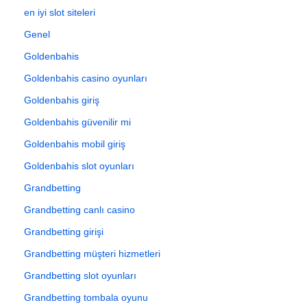
en iyi slot siteleri
Genel
Goldenbahis
Goldenbahis casino oyunları
Goldenbahis giriş
Goldenbahis güvenilir mi
Goldenbahis mobil giriş
Goldenbahis slot oyunları
Grandbetting
Grandbetting canlı casino
Grandbetting girişi
Grandbetting müşteri hizmetleri
Grandbetting slot oyunları
Grandbetting tombala oyunu