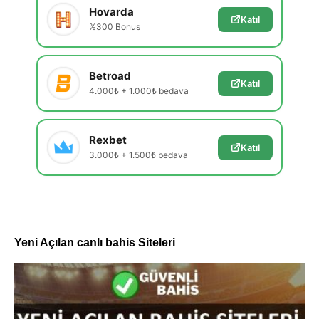
Hovarda
Katıl
%300 Bonus
Betroad
Katıl
4.000₺ + 1.000₺ bedava
Rexbet
Katıl
3.000₺ + 1.500₺ bedava
Yeni Açılan canlı bahis Siteleri