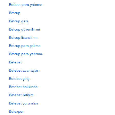
Betboo para yatırma
Betcup
Betcup giriş
Betcup güvenilir mi
Betcup lisanslı mı
Betcup para çekme
Betcup para yatırma
Betebet
Betebet avantajları
Betebet giriş
Betebet hakkında
Betebet iletişim
Betebet yorumları
Betexper