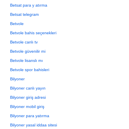
Betsat para y atırma
Betsat telegram
Betvole
Betvole bahis seçenekleri
Betvole canlı tv
Betvole güvenilir mi
Betvole lisanslı mı
Betvole spor bahisleri
Bilyoner
Bilyoner canlı yayın
Bilyoner giriş adresi
Bilyoner mobil giriş
Bilyoner para yatırma
Bilyoner yasal iddaa sitesi