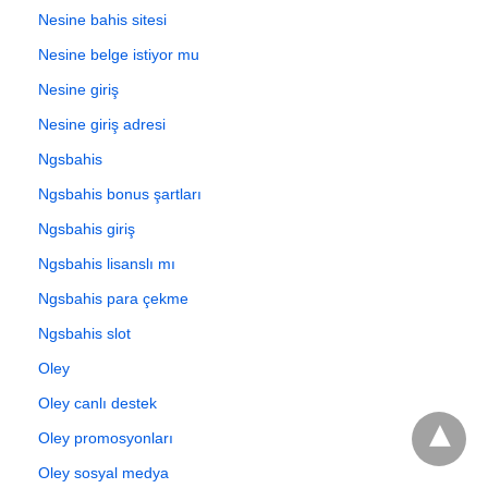
Nesine bahis sitesi
Nesine belge istiyor mu
Nesine giriş
Nesine giriş adresi
Ngsbahis
Ngsbahis bonus şartları
Ngsbahis giriş
Ngsbahis lisanslı mı
Ngsbahis para çekme
Ngsbahis slot
Oley
Oley canlı destek
Oley promosyonları
Oley sosyal medya