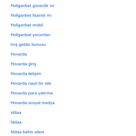
Holiganbet güvenilir mi
Holiganbet lisanslı mı
Holiganbet mobil
Holiganbet yorumları
hoş geldin bonusu
Hovarda
Hovarda giriş
Hovarda iletişim
Hovarda nasıl bir site
Hovarda para yatırma
Hovarda sosyal medya
iddaa
İddaa
İddaa bahis sitesi