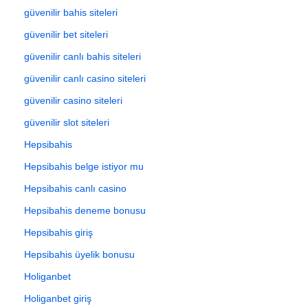
güvenilir bahis siteleri
güvenilir bet siteleri
güvenilir canlı bahis siteleri
güvenilir canlı casino siteleri
güvenilir casino siteleri
güvenilir slot siteleri
Hepsibahis
Hepsibahis belge istiyor mu
Hepsibahis canlı casino
Hepsibahis deneme bonusu
Hepsibahis giriş
Hepsibahis üyelik bonusu
Holiganbet
Holiganbet giriş