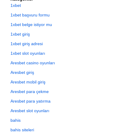
1xbet
1xbet başvuru formu
1xbet belge istiyor mu
1xbet giriş
1xbet giriş adresi
1xbet slot oyunları
Aresbet casino oyunları
Aresbet giriş
Aresbet mobil giriş
Aresbet para çekme
Aresbet para yatırma
Aresbet slot oyunları
bahis
bahis siteleri