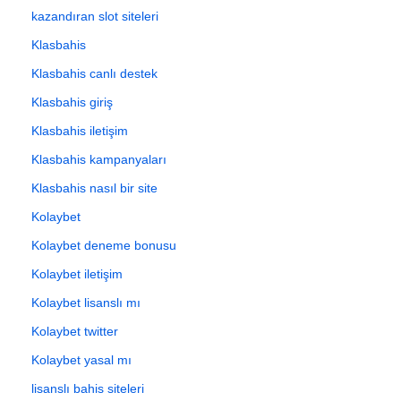
kazandıran slot siteleri
Klasbahis
Klasbahis canlı destek
Klasbahis giriş
Klasbahis iletişim
Klasbahis kampanyaları
Klasbahis nasıl bir site
Kolaybet
Kolaybet deneme bonusu
Kolaybet iletişim
Kolaybet lisanslı mı
Kolaybet twitter
Kolaybet yasal mı
lisanslı bahis siteleri