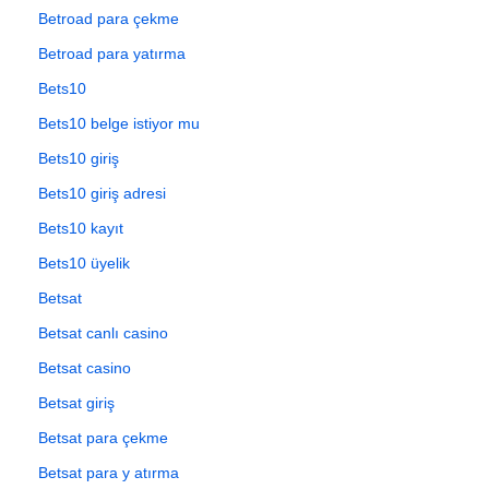
Betroad para çekme
Betroad para yatırma
Bets10
Bets10 belge istiyor mu
Bets10 giriş
Bets10 giriş adresi
Bets10 kayıt
Bets10 üyelik
Betsat
Betsat canlı casino
Betsat casino
Betsat giriş
Betsat para çekme
Betsat para y atırma