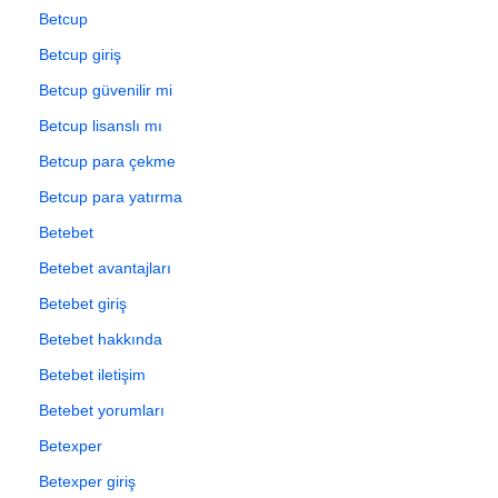
Betcup
Betcup giriş
Betcup güvenilir mi
Betcup lisanslı mı
Betcup para çekme
Betcup para yatırma
Betebet
Betebet avantajları
Betebet giriş
Betebet hakkında
Betebet iletişim
Betebet yorumları
Betexper
Betexper giriş