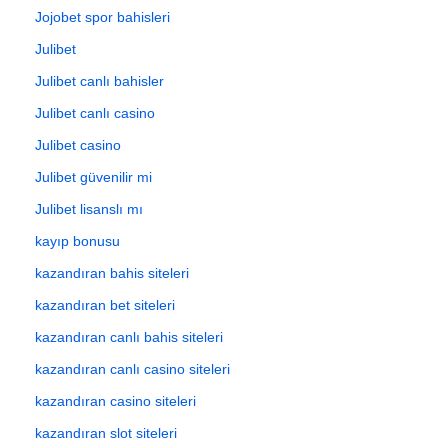
Jojobet spor bahisleri
Julibet
Julibet canlı bahisler
Julibet canlı casino
Julibet casino
Julibet güvenilir mi
Julibet lisanslı mı
kayıp bonusu
kazandıran bahis siteleri
kazandıran bet siteleri
kazandıran canlı bahis siteleri
kazandıran canlı casino siteleri
kazandıran casino siteleri
kazandıran slot siteleri