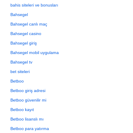
bahis siteleri ve bonusları
Bahsegel
Bahsegel canlı maç
Bahsegel casino
Bahsegel giriş
Bahsegel mobil uygulama
Bahsegel tv
bet siteleri
Betboo
Betboo giriş adresi
Betboo güvenilir mi
Betboo kayıt
Betboo lisanslı mı
Betboo para yatırma