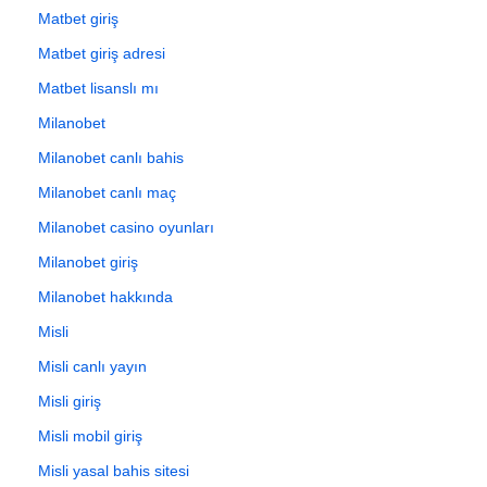
Matbet giriş
Matbet giriş adresi
Matbet lisanslı mı
Milanobet
Milanobet canlı bahis
Milanobet canlı maç
Milanobet casino oyunları
Milanobet giriş
Milanobet hakkında
Misli
Misli canlı yayın
Misli giriş
Misli mobil giriş
Misli yasal bahis sitesi