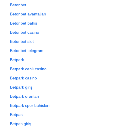
Betonbet
Betonbet avantajları
Betonbet bahis
Betonbet casino
Betonbet slot
Betonbet telegram
Betpark
Betpark canlı casino
Betpark casino
Betpark giriş
Betpark oranları
Betpark spor bahisleri
Betpas
Betpas giriş