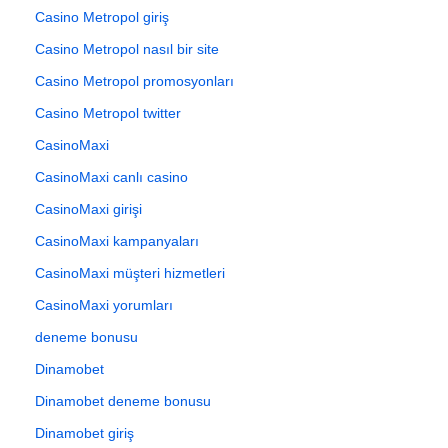
Casino Metropol giriş
Casino Metropol nasıl bir site
Casino Metropol promosyonları
Casino Metropol twitter
CasinoMaxi
CasinoMaxi canlı casino
CasinoMaxi girişi
CasinoMaxi kampanyaları
CasinoMaxi müşteri hizmetleri
CasinoMaxi yorumları
deneme bonusu
Dinamobet
Dinamobet deneme bonusu
Dinamobet giriş