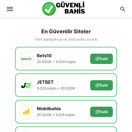
En Güvenilir Siteler
Yeni kampanya ve bonusları incele
Bets10
Katıl
20.000₺ + %300 kripto
JETBET
Katıl
%325 kripto + 20.000₺
Mobilbahis
Katıl
20.000₺ + %225 kripto