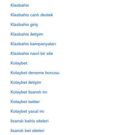
Klasbahis
Klasbahis canlı destek
Klasbahis giriş
Klasbahis iletişim
Klasbahis kampanyaları
Klasbahis nasıl bir site
Kolaybet
Kolaybet deneme bonusu
Kolaybet iletişim
Kolaybet lisanslı mı
Kolaybet twitter
Kolaybet yasal mı
lisanslı bahis siteleri
lisanslı bet siteleri